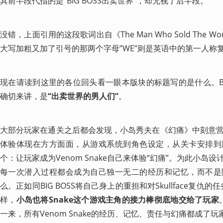
其前半段代指的是“BIG BOSS出卖世界”，却无视了后半段。
没错，上面引用的这段歌词出自《The Man Who Sold The 
大写加粗又加了引号的那两个字母”WE”则是英语中的第一人称
现在请读到这里的各位回头看一眼本版块的标题写的是什么。Bi
确切来讲，是
“出卖世界的男人们”
。
大部分玩家在通关之后都会发现，小岛秀夫在《幻痛》中刻意
体验体现在方方面面，从游戏系统到角色设定，从关卡安排到
个：让玩家成为Venom Snake自己来体验“幻痛”。为此小
每一次潜入过程都会成为自己独一无二的经历和记忆，而不是
么。正如同BIG BOSS将自己身上的重担和对Skullface复仇的任
样，
小岛也将Snake这个游戏主角的接力棒彻底地交给了玩家
一来，所有Venom Snake的经历、记忆、责任与幻痛都成了