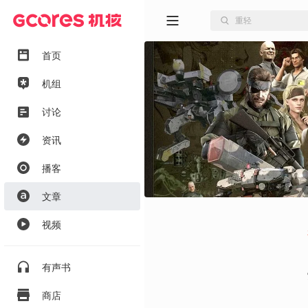
首页
机组
讨论
资讯
播客
文章
视频
有声书
商店