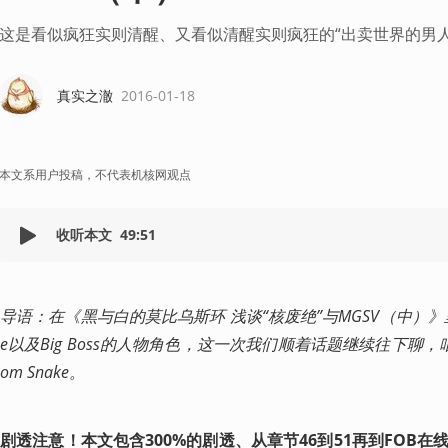
这是看似疯狂实则清醒、又看似清醒实则疯狂的“出卖世界的男人
真实之澈
2016-01-18
本文系用户投稿，不代表机核网观点
收听本文
49:51
导语：在《黑与白的莫比乌斯环 浅谈“核废绝”与MGSV（中）》里，
e以及Big Boss的人物角色，这一次我们顺着话题继续往下聊
om Snake。
剧透注意！本文包含300%的剧透、从章节46到51再到FOB