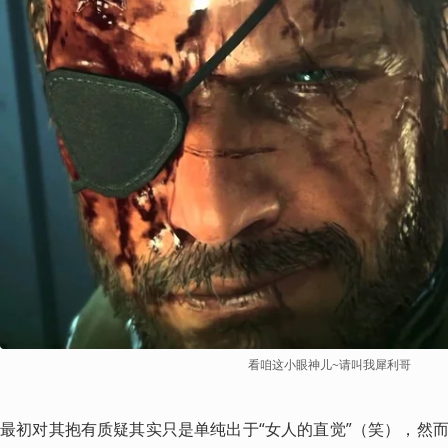
看咱这小眼神儿~请叫我犀利哥
最初对其抱有质疑其实只是单纯出于“女人的直觉”（笑），然