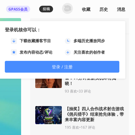
收藏
历史
消息
GPASS会员
最热资讯
登录机核你可以：
下载收藏播客节目
多端历史播放同步
《GTA6》“分量十足的一瞥”预
告将于8月28日推出
发布内容动态/评论
关注喜欢的创作者
35
喜欢
•
30
评论
登录 / 注册
《影之刃零》8月12日开启预
售！11分钟全新实机即将揭
晓！
93
喜欢
•
33
评论
【抽奖】四人合作战术射击游戏
《佣兵猎手》结束抢先体验，带
来丰富内容更新
195
喜欢
•
167
评论