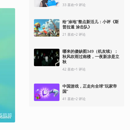
33
喜欢
•
9
评论
给“涂地”整点新活儿：小评《斯
普拉遁 涂击队》
21
喜欢
•
2
评论
哪来的傻缺图349（机友续）：
秋风吹雨过南楼，一夜新凉是立
秋
42
喜欢
•
1
评论
中国游戏，正走向全球“玩家帝
国”
41
喜欢
•
2
评论