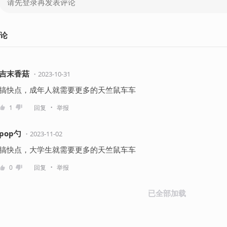
论
吉末香菇
・
2023-10-31
搞快点，成年人就需要更多的天竺鼠车车
・
1
回复
举报
pop勺
・
2023-11-02
搞快点，大学生就需要更多的天竺鼠车车
・
0
回复
举报
已全部加载