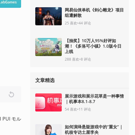
网易仙侠单机《剑心雕龙》项目
组遭解散
25
喜欢
•
44
评论
【抽奖】10万人95%好评如
潮！《多洛可小镇》1.0版今日
上线
288
喜欢
•
8
评论
文章精选
展示游戏和展示花草是一种事情
｜机事本8.1-8.7
54
喜欢
•
11
评论
PUI モル
如何演绎悬疑游戏中的“重女”｜
机核专访土屋李央