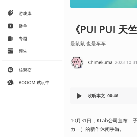
游戏库
《PUI PUI
播单
专题
是鼠鼠 也是车车
预告
Chimekuma
2023-10-3
核聚变
BOOOM 试玩中
收听本文
00:46
10月31日，KLab公司宣布，子公
カー）的新作休闲手游。