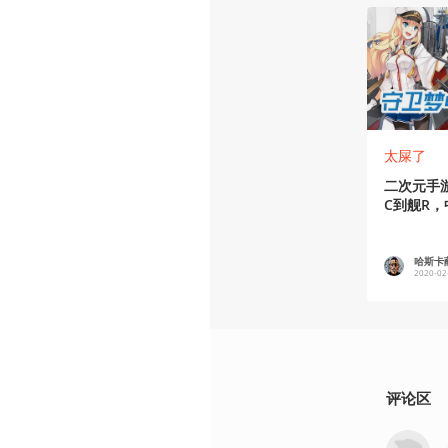
太屎了
二次元手
C到舰R
哈斯卡
2020-02
评论区