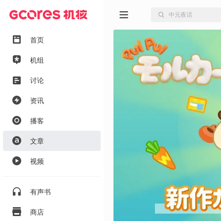
首页
机组
讨论
资讯
播客
文章
视频
有声书
商店