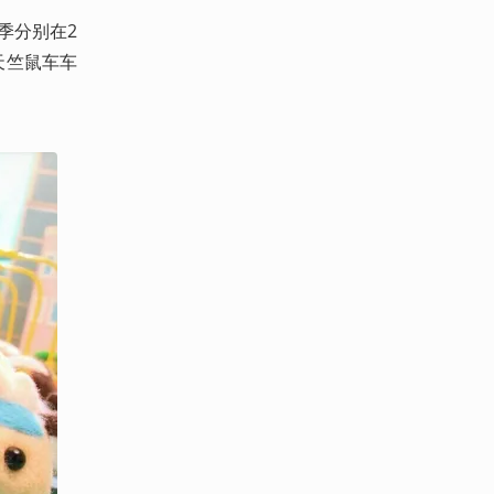
！天竺鼠车车