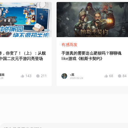
有感而发
游，你变了！（上）：从舰
手游真的需要这么硬核吗？聊聊魂
，中国二次元手游闪亮登场
like游戏《帕斯卡契约》
蘸酱
v翼
143
211
68
84
-28
2020-02-24