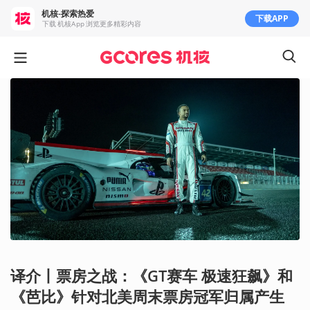
机核-探索热爱
下载APP
下载 机核App 浏览更多精彩内容
译介丨票房之战：《GT赛车 极速狂飙》和
《芭比》针对北美周末票房冠军归属产生