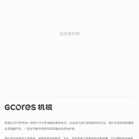
还没有内容
机核从2010年开始一直致力于分享游戏玩家的生活，以及深入探讨游戏相关的文化。我们开发原创的播客
以及视频节目，一直在不断寻找民间高质量的内容创作者。
我们坚信游戏不止是游戏，游戏中包含的科学，文化，历史等各个层面的知识和故事，它们同时也会辐射