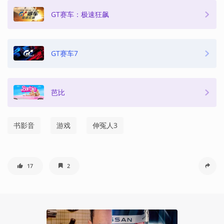
GT赛车：极速狂飙
GT赛车7
芭比
书影音
游戏
伸冤人3
17
2