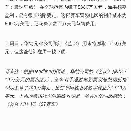
车：极速狂飙》 在全球范围内赚了5380万美元，如果想要
盈利，仍有很长的路要走。这部赛车冒险电影的制作成本为
6000万美元，还花费了数百万美元营销费用。
上周日，华纳兄弟公司预计《芭比》周末将赚取1710万美
元，但这些估计在周一被下调。
译者注：根据Deadline的报道，华纳公司给《芭比》报出17
10万美元的票房之后，竞争对手通过电影票实售数据反指
华纳多算了200万美元，迫使华纳被迫将数字修正为1510万
美元。下周的票房冠军争霸战可能是一场索尼的内部德比：
《伸冤人3》VS《GT赛车》