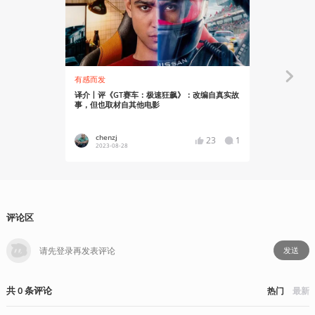
有感而发
知识挖掘机
译介丨评《GT赛车：极速狂飙》：改编自真实故
译介丨《G
事，但也取材自其他电影
——GT学院
chenzj
chenzj
23
1
2023-08-28
2023-08
评论区
发送
共
0
条
评论
热门
最新