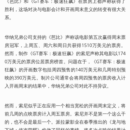
《芭比》和《GT赛车：极速狂飙》在票房上都声称获得了
胜利，这场对决与电影会计和开画周末意义的转变有很大关
系。
华纳兄弟公司支持的《芭比》声称该电影第五次赢得周末票
房冠军，上周五、周六和周日共获得1510万美元的票房。
然而，制作《GT赛车：极速狂飙》的索尼声称其电影以174
0万美元的票房位居票房榜首。问题在于，《GT赛车：极速
狂飙》的开画数字包括周四预售的140万美元和几周特别预
映的390万美元。制片公司通常会将周四预售的票房收入计
入开画周末的结果中，华纳兄弟公司对此不持异议。
然而，索尼似乎正在应用一个相当宽松的开画周末定义，将
前几周的点映票房计入周五票房。索尼并不是第一个这么干
的，也不会是最后一个。派拉蒙影业在春季推出的《龙与地
下城：侠盗荣耀》也做了同样的事情，将多次点映的结果计