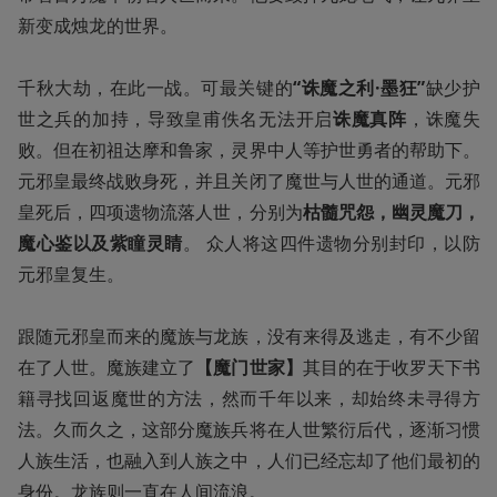
新变成烛龙的世界。

千秋大劫，在此一战。可最关键的
“诛魔之利·墨狂”
缺少护
世之兵的加持，导致皇甫佚名无法开启
诛魔真阵
，诛魔失
败。但在初祖达摩和鲁家，灵界中人等护世勇者的帮助下。
元邪皇最终战败身死，并且关闭了魔世与人世的通道。元邪
皇死后，四项遗物流落人世，分别为
枯髓咒怨，幽灵魔刀，
魔心鉴以及紫瞳灵睛
。 众人将这四件遗物分别封印，以防
元邪皇复生。

跟随元邪皇而来的魔族与龙族，没有来得及逃走，有不少留
在了人世。魔族建立了
【魔门世家】
其目的在于收罗天下书
籍寻找回返魔世的方法，然而千年以来，却始终未寻得方
法。久而久之，这部分魔族兵将在人世繁衍后代，逐渐习惯
人族生活，也融入到人族之中，人们已经忘却了他们最初的
身份。龙族则一直在人间流浪。