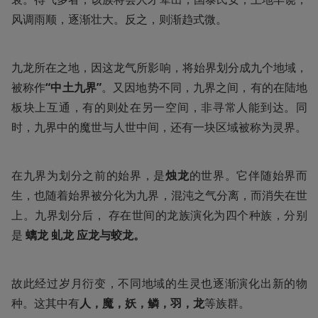
风调雨顺，逐渐壮大。反之，则渐趋式微。 
九龙所在之地，因这龙气所影响，将始界划分成九个地域，
被称作
“中土九界”
。又因地势不同，九界之间，有的在陆地
板块上互通，有的则处在另一空间，非寻常人能到达。同
时，九界中的魔世与人世中间，还有一块区域被称为灵界。
在九界为划分之前的始界，是
烛龙
的世界。它伴随始界而
生，也随着始界被分化为九界，混沌之气分离，而消失在世
上。九界划分后， 存在世间的龙族演化为四个种族，分别
是 
螭龙 虬龙 应龙与蛟龙。
故此经过岁月衍变，不同地域的生灵也逐渐演化出新的物
种。这其中有
人，魔，妖，鳞，羽，龙
等族群。