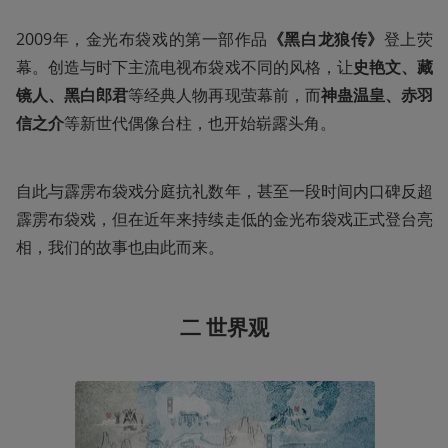
2009年，金光布袋戏的第一部作品
《黑白龙狼传》
登上荧
幕。创造与时下主流电视布袋戏不同的风格，让
史艳文、藏
镜人、黑白郎君
等经典人物再现萤幕前，而
神蛊温皇、赤羽
信之介
等新世代偶像台柱，也开始崭露头角。
自此与霹雳布袋戏分庭抗礼数年，甚至一段时间内口碑反超
霹雳布袋戏，但在近年来持续走低的金光布袋戏正式登台亮
相，我们的故事也由此而来。
二 世界观