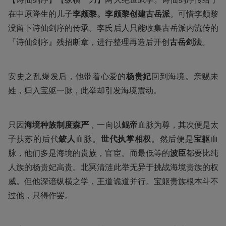
在中原降生的儿子
李颇黎。李颇黎创建古岳派
。可惜李颇黎
没留下诗仙剑序的传承。李氏后人只能收集古岳派内流传的
『诗仙剑序』残招断章，进行整理再造后开创
古岳剑法
。
安史之乱爆发后，他带着心爱的
杨贵妃
回到海境。亲赐未
姓，归入宝躯一脉，此举却引发海境震动。
只因
海境种族制度森严
，一向以
鲲帝
血脉为尊，其次便是太
子扶苏的后代
鲛人
血脉。
世代执掌相权
。然后便是
宝躯
血
脉，他们多是海境的贵族，官宦。而最低等的
波臣
都要比纯
人族的杨贵妃高贵。北冥清涟此举无异于挑战海境贵族的权
威。但他深谙纵横之学，王道诡道并行。宝躯贵族根本斗不
过他，只得作罢。