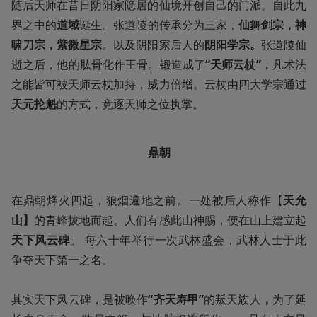
随后天师在昔日阴阳家隐居的仙境开创自己的门派。自此九
界之中的
道域
诞生。张道陵的传承分为三家，
仙舞剑宗，神
啸刀宗，紫微星宗
。以及阴阳家后人的
阴阳学宗。
张道陵仙
逝之后，他的肱骨化作王骨。锻造成了
“天师云杖”
，凡术法
之能皆可被天师云杖加持，威力倍增。云杖由四大学宗通过
天元抡魁
的方式，竞逐天师之位执掌。
鼎朝
在鼎朝烽火四起，狼烟遍地之前。一处被后人称作【
天允
山】
的青峰拔地而起。人们有感此山神赐，便在山上建立起
天下风云碑
。 每六十年举行一次武林盛会，武林人士于此
争夺天下第一之名。

其实天下风云碑，是被唤作
“齐天寿甲”
的叛天族人
，
为了延