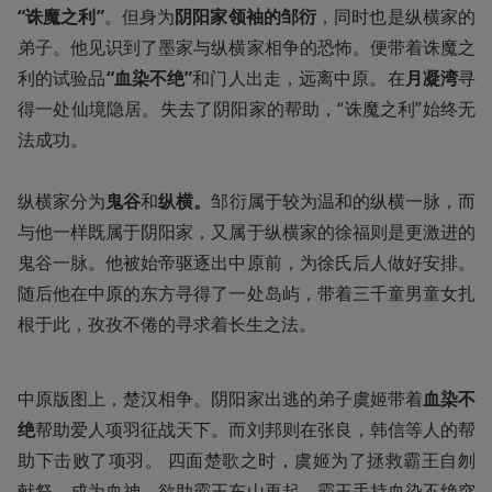
“诛魔之利”
。但身为
阴阳家领袖的邹衍
，同时也是纵横家的
弟子。他见识到了墨家与纵横家相争的恐怖。便带着诛魔之
利的试验品
“血染不绝”
和门人出走，远离中原。在
月凝湾
寻
得一处仙境隐居。失去了阴阳家的帮助，“诛魔之利”始终无
法成功。

纵横家分为
鬼谷
和
纵横。
邹衍属于较为温和的纵横一脉，而
与他一样既属于阴阳家，又属于纵横家的徐福则是更激进的
鬼谷一脉。他被始帝驱逐出中原前，为徐氏后人做好安排。
随后他在中原的东方寻得了一处岛屿，带着三千童男童女扎
根于此，孜孜不倦的寻求着长生之法。
中原版图上，楚汉相争。阴阳家出逃的弟子虞姬带着
血染不
绝
帮助爱人项羽征战天下。而刘邦则在张良，韩信等人的帮
助下击败了项羽。 四面楚歌之时，虞姬为了拯救霸王自刎
献祭，成为血神，欲助霸王东山再起，霸王手持血染不绝突