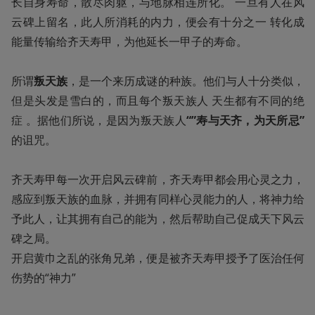
长自身寿命，散尽肉躯，与地脉相连所化。 一旦有人在风
云碑上留名，此人所消耗的内力，便会有十分之一 转化成
能量传输给齐天寿甲，为他延长一甲子的寿命。

所谓
叛天族
，是一个来历成谜的种族。他们与人十分类似，
但是头发是雪白的，而且每个叛天族人 天生都有不同的绝
症 。据他们所说，是因为叛天族人
“”寿与天齐，为天所忌”
的诅咒。

齐天寿甲每一次开启风云碑前，齐天寿甲都会用心灵之力，
感应到叛天族的血脉，并拥有同样心灵能力的人，将神力给
予此人，让其拥有自己的能为，然后帮助自己促成天下风云
碑之局。

开启黄巾之乱的张角兄弟，便是被齐天寿甲授予了医治任何
伤势的“神力”