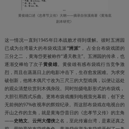
黄俊雄口述《忠孝节义传》大纲——摘录自张溪南著《黄海底
剧本研究》
这一情况一直到1945年日本战败才得到缓解。彼时五洲园
已成为台湾最大的布袋戏流派
“洲派”
， 占全台布袋戏团的
三分之二 ，黄海岱更被称作“通天教主”。五洲园的传承，也
逐渐交棒给了次子
黄俊雄
。黄俊雄有感布袋戏行当竞争激
烈，而且在蒸蒸日上的电影冲击下，生存愈发困难。为求突
破创新，他将木偶尺寸改为三尺三的大型戏偶，以便让远处
的观众清楚欣赏到木偶身段。同时拍摄电影形式的布袋戏，
大胆引用西式乐曲。更将布袋戏搬到电视萤光幕前，创下史
无前例的97%收视率的辉煌纪录。而这部布袋戏在电视台的
开山之作的主角，就是黄海岱昔日的《忠孝节义传》的主角
——
史艳文
。
云州大儒侠
之名，至此传遍台湾，是素还真之
前，最响亮的布袋戏角色。黄海岱此举为布袋戏开创了一条