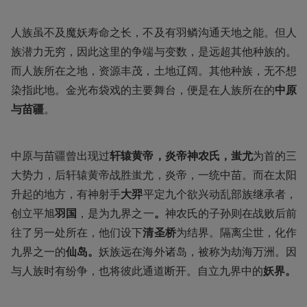
人族虽不及魔妖寿命之长，不及有羽鳞沟通天地之能。但人
族潜力无穷，因此这里的争端与变数，是远超其他种族的。
而人族所在之地，资源丰茂，土地辽阔。其他种族，无不想
染指此地。金光布袋戏的主要舞台，便是在人族所在的
中原
与苗疆
。
中原与苗疆曾出现过
轩辕黄帝，炎帝神农氏，蚩尤
为首的三
大势力，后轩辕黄帝战胜蚩尤，炎帝，一统中苗。而在太阳
升起的地方，有神射手
大羿
平定九个欲兴动乱部族继承者，
创立平旭
羽国
，是为九界之一
。
神农氏的子孙则在战败后前
往了另一处所在，他们设下
清圣桥
为结界。隔离尘世，化作
九界之一的
仙岛。
妖族远在海外诸岛，被称为劫海万洲。因
与人族时有纷争，也将彼此通道断开。自立九界中的
妖界。