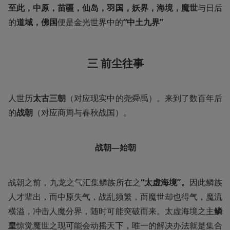
至此，中原，苗疆，仙岛，羽国，妖界，海境，魔世
与日后
的
道域，佛国
便是金光世界中的
“中土九界”
三 前尘往事
人世历
太古三朝
（对应现实中的尧舜禹）。来到了数百年后
的
战朝
（对应商周与春秋战国）。
战朝—始朝
战朝之前，九龙之气汇集鳞族所在之
“太虚海境”。
因此鳞族
人才辈出，而中原失气，战乱频繁，而魔世却也得气，魔流
横溢，冲击人魔分界，随时可能突破而来。太虚海境之主
鳞
皇
惊觉魔世之现可能会动摇天下，唯一的解决办法就是集合