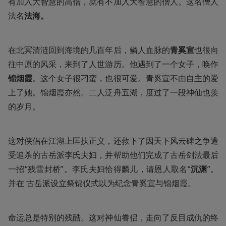
有加入大智慧的高僧，就有不加入大智慧的僧人。这名僧人
法名
法海。
在北冥清涟回到海境的几百年后，鳞人血脉的
青奚宣
也很向
往中原的风采，来到了人世游历。他遇到了一个女子，唤作
锦烟霞
。这个女子很刁蛮，也很可爱。青奚宣不由自主的爱
上了她。锦烟霞亦然。二人泛舟五湖，度过了一段神仙也羡
的岁月。
这对侠侣在江湖上匡扶正义，还救下了因天下风云碑之争遭
受追杀的古岳派李氏夫妇，并帮助他们完成了古岳剑法最后
一招“残雪封桥”。李氏夫妇恰得麟儿，请恩人取名“
沉渊
”。
并在 古岳派设立祭锦仪式以为纪念青奚宣与锦烟霞。
命运总是特别的残酷。这对神仙眷侣，走向了反目成仇的终