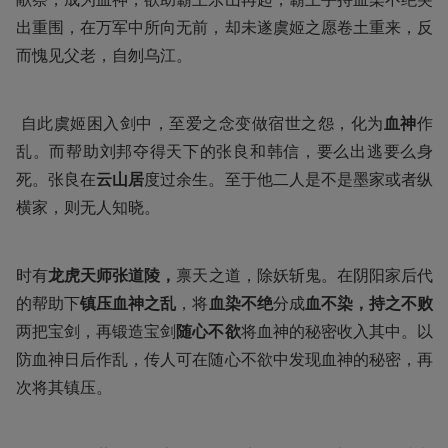
出重围，在万军中所向无前，却未遂虞姬之愿卷土重来，反
而愧见父老，自刎乌江。
 自此虞姬困入剑中，至爱之念变做宿世之怨，化为
血神
作
乱。而帮助刘邦夺得天下的张良和韩信，要么出逃要么身
死。张良在
云山居
度过余生。至于他二人是不是墨家或者纵
横家，则无人知晓。
时有
龙虎天师张道陵，
禀天之道，除妖斩鬼。在阴阳家后代
的帮助下
镇压血神之乱
，将
血染不绝
分成
血不染，持之不败
两把宝剑，再锻造宝剑
随心不欲
将血神的秘密收入其中。以
防血神日后作乱，传人可在随心不欲中发现血神的秘密，再
次将其镇压。