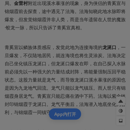
局。
金雷村
附近出现溪水暴涨的现象，身为侠侣的青奚宣与
锦烟霞前去探查，途中遇见了法海。法海知晓此地水脉即将
爆发，但发觉锦烟霞并非人类，而是当年遗留在人世的魔族
·蛟龙一脉，所以只告诉了青奚宣真相。
青奚宣以鳞族体质感应，发觉此地为连接海境的
龙涎口
，一
旦爆发，不仅陆地居民，就连海境也将生灵涂炭。法海决定
自己坐化镇压龙涎口，但龙涎口爆发在即，在自己探入水脉
前必须先以一种强大的力量结成封阵，将能量强制压回平稳
状态。这股力量就是龙气，而导致龙涎口溪水暴涨的原因也
是因为九龙地气回流。龙气只能以龙气镇压。而人世只有锦
烟霞身居龙气。青奚宣只能忍痛在酒中下药。法海以紫金钵
封印锦烟霞于龙涎口。龙气平衡后，法海潜入地底坐化为舍
利，与锦烟霞一同镇守龙涎口百年。 
App内打开