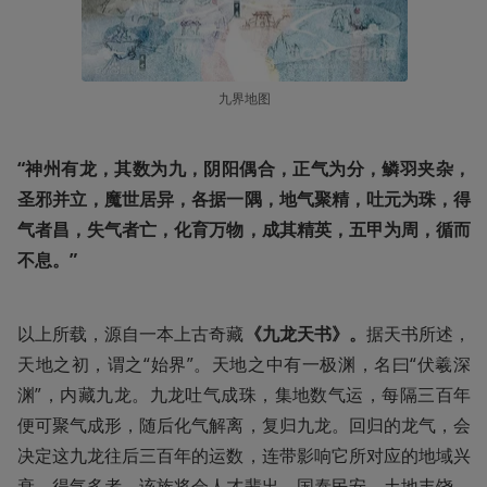
九界地图
“神州有龙，其数为九，阴阳偶合，正气为分，鳞羽夹杂，
圣邪并立，魔世居异，各据一隅，地气聚精，吐元为珠，得
气者昌，失气者亡，化育万物，成其精英，五甲为周，循而
不息。”
以上所载，源自一本上古奇藏
《九龙天书》。
据天书所述，
天地之初，谓之“始界”。天地之中有一极渊，名曰“伏羲深
渊”，内藏九龙。九龙吐气成珠，集地数气运，每隔三百年
便可聚气成形，随后化气解离，复归九龙。回归的龙气，会
决定这九龙往后三百年的运数，连带影响它所对应的地域兴
衰。得气多者，该族将会人才辈出，国泰民安，土地丰饶，