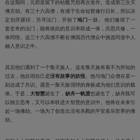
在这期间，元邪皇留下的枯髓咒怨再次发作。造成第三次灭
佛灾劫。有三十六高僧，有感于生命短暂修行日长，所以决
定别开蹊径，另寻法门，开创了
地门
一脉。 他们修得了一
套玄奇的法门，能将彼此的意识串联成一体，共思共修，一
体同悟。这三十六高僧不断在佛国历代僧众中挑选同道中人
融入意识之中。
其后他们遇到了一个叛天族人。这名叛天族有着不为所知的
过去，他自诩自己是
没有故事的妖怪
。他与地门众僧在某一
刻达成了共识。愿意一叛天族强悍的身躯成为他们意识的载
体。于是，
大智慧
诞生了，
缺舟一帆渡
也诞生了，缺舟既可
以独立思考，又可以串联进大智慧的意识中。他将在未来引
起一场佛劫。一场为了创造出没有杀戮的平安喜乐世界的佛
劫。