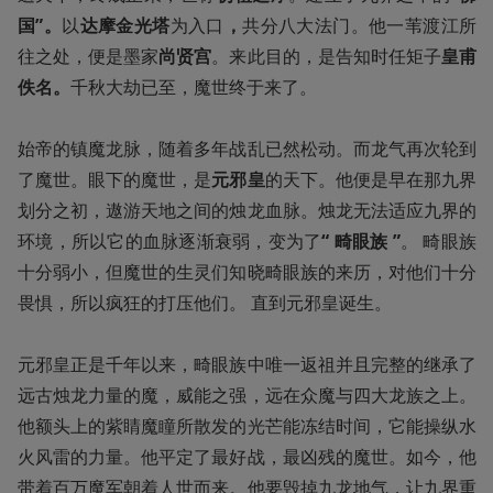
国”。
以
达摩金光塔
为入口
，
共分八大法门。他一苇渡江所
往之处，便是墨家
尚贤宫
。来此目的，是告知时任矩子
皇甫
佚名。
千秋大劫已至，魔世终于来了。

始帝的镇魔龙脉，随着多年战乱已然松动。而龙气再次轮到
了魔世。眼下的魔世，是
元邪皇
的天下。他便是早在那九界
划分之初，遨游天地之间的烛龙血脉。烛龙无法适应九界的
环境，所以它的血脉逐渐衰弱，变为了
“ 畸眼族 ”
。 畸眼族
十分弱小，但魔世的生灵们知晓畸眼族的来历，对他们十分
畏惧，所以疯狂的打压他们。 直到元邪皇诞生。

元邪皇正是千年以来，畸眼族中唯一返祖并且完整的继承了
远古烛龙力量的魔，威能之强，远在众魔与四大龙族之上。
他额头上的紫睛魔瞳所散发的光芒能冻结时间，它能操纵水
火风雷的力量。他平定了最好战，最凶残的魔世。如今，他
带着百万魔军朝着人世而来。他要毁掉九龙地气，让九界重