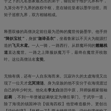
子之下的九名墨家最杰出的弟子，辅佐矩子维护九界和平，
九算分布于九界的政权中枢，意在辅佐皇者以墨学治世。而
矩子巡察九界，双方相辅相成。
释墨双修的高僧决定前往最为恐怖的魔世传扬墨学。他手持
“降妖宝杖 ”
，身披“
迦谛圣衣”
，坐着鲁家以不灭火为能源打
造的
飞天木鸢。
一人一骑，一路西行。从群魔环伺的
魍魉栈
道
直达魔世。一路之上降服妖魔万千，最终在魔世开枝散
叶。这位高僧法名
玄奘
。
无独有偶，还有一人自东海而来。沉寂许久的太虚海境又出
现了一位天才
北冥清涟
。身为皇族的他不安分于在海境渡过
自己的年少时光。他化名
李太白
游历中原，拜师纵横家领袖
赵蕤
 ，不到一年便被赵蕤钦定为继任掌门。于武学一道，
除了海境的镇国神功【镇海四权】他登峰造极外。更创出
【诗仙剑序】【纵横一刀】两大绝世武学。诗仙剑序传给了