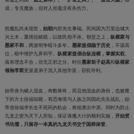
成，专克魔族，但对人丝毫没有杀伤力。
然魔乱尚未现世，
始朝
内部先生事端。民间因为万里边城大
兴土木，重徭役赋税，以致民怨不休。朝堂之上，
纵横家与
墨家不和
，两派明争暗斗多年。
墨家提倡隐于历史
，不谋高
位，暗中维护九界和平。
纵横家提倡合纵连横，掌握实权
。
虽有理念不合，但无正邪之分。时任
墨家矩子赵高
和
纵横家
领袖李斯
更派遣弟子混入其他学派，窃机夺利。
始帝身为鳞人混血，寿数将终，而且他混血的身份，也被麾
下的方士徐福知晓，有恐海境与人族之间因此先生战乱，始
帝借徐福求长生不死药的机会，将他逐出中原。同时为防止
九龙之密为天下人所知，保证诛魔大计的顺利实施，
开始焚
书坑儒，只留存一本真的九龙天书交于国师保管
。