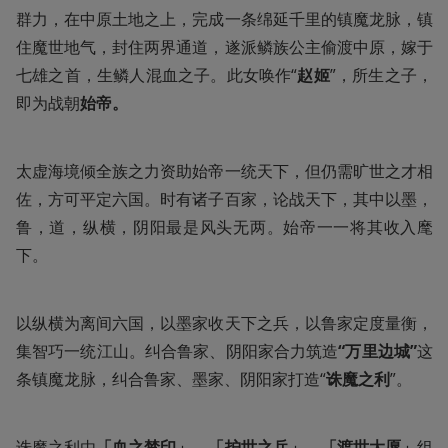
群力，在中原土地之上，完成一条绵延千里的镇魔龙脉，镇
住魔世地气，封住两界通道，遂派鳞族公主偷渡中原，嫁于
七雄之首，生鳞人混血之子。此女唤作“
赵姬
”，所生之子，
即为战朝
始帝。
太虚海境倾全族之力资助始帝一统天下，但仍需旷世之才相
佐，方可平定六国。时有诸子百家，论战天下，其中以墨，
鲁，道，纵横，阴阳最是风头无两。始帝一一将其收入麾
下。
以纵横为离间六国，以墨家收天下之兵，以鲁家定度量衡，
集智巧一统江山。纠合鲁家、阴阳家合力筑造
“万里边城”
这
条镇魔龙脉，纠合鲁家、墨家、阴阳家打造“
诛魔之利
”。
诛魔之利由
「血之禁印」、「护世之兵」、「渡世大愿」
组