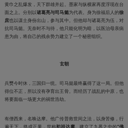
黄巾之乱爆发，天下群雄并起。墨家与纵横家再度浮现在台
面之上。分别以
诸葛亮与司马懿
为代表。身为徐福后人的
徐
庶
也以谋士身份出山，参与其中。但他却与诸葛亮为伍，对
抗司马懿。无奈时不与待，他只能化明为暗，以医治母亲病
患为由，将自己的残余势力建立了一个秘密组织。 

玄朝
兵燹今时休，三国归一统。司马懿最终赢得了这一局。但他
得位不正，所以没有孕育出王骨。而经历了战乱的中原，也
将要面临一场更大的祸世浩劫。
有僧西来，名唤达摩。他广传普救世间之法，以身苦修，行
遍天下，终成正果，世称
初祖达摩
。建立了九界之中的
“佛