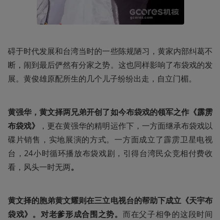
碍于时代发展和台湾当时的一些陈规陋习，黄家内部纠葛不
断，闹到最后俨然有分家之势。这也同样影响了布袋戏的发
展。黄俊雄原配所生的几个儿子纷纷出走，自立门楣。
黄强华，黄文择两兄弟开创了如今布袋戏的领军之作《霹雳
布袋戏》
，更在黄强华的精明运作下，一方面继承布袋戏以
碟片销售，实地展演的方式。一方面成立了霹雳卫星电视
台，24小时循环播放布袋戏剧，引得台湾民众竞相付费收
看，风头一时无两
。
黄文择的胞弟黄文耀则在三立电视台的帮助下成立《天宇布
袋戏》。对老爹形成合围之势。
而在父子相争的这段时间