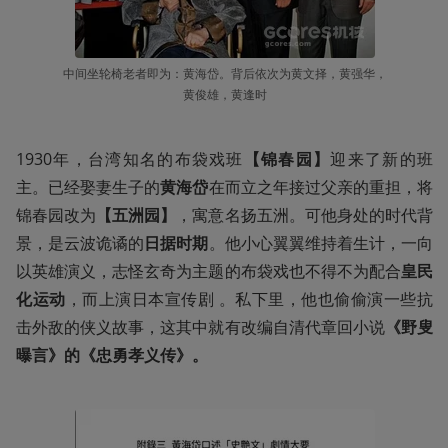
中间坐轮椅老者即为：黄海岱。背后依次为黄文择，黄强华，
黄俊雄，黄逢时
1930年，台湾知名的布袋戏班
【锦春园】
迎来了新的班
主。已经娶妻生子的
黄海岱
在而立之年接过父亲的重担，将
锦春园改为
【五洲园】
，寓意名扬五洲。可他身处的时代背
景，是云波诡谲的
日据时期
。他小心翼翼维持着生计，一向
以英雄演义，志怪玄奇为主题的布袋戏也不得不为配合
皇民
化运动
，而上演日本宣传剧 。私下里，他也偷偷演一些抗
击外敌的侠义故事，这其中就有改编自清代章回小说
《野叟
曝言》的《忠勇孝义传》。