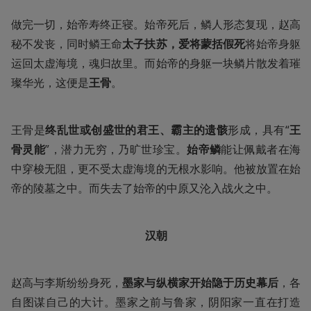
做完一切，始帝寿终正寝。始帝死后，鳞人形态复现，赵高
秘不发丧，同时鳞王命
太子扶苏，爱将蒙括假死
将始帝身躯
运回太虚海境，魂归故里。而始帝的身躯一块鳞片散发着璀
璨华光，这便是
王骨
。
王骨是
终乱世或创盛世的君王、霸主的遗骸
形成，具有“
王
骨灵能
”，潜力无穷，乃旷世珍宝。
始帝鳞
能让佩戴者在海
中穿梭无阻，更不受太虚海境的无根水影响。他被放置在始
帝的陵墓之中。而失去了始帝的中原又沦入战火之中。
汉朝
赵高与李斯纷纷身死，
墨家与纵横家开始隐于历史幕后
，各
自图谋自己的大计。墨家之前与鲁家，阴阳家一直在打造