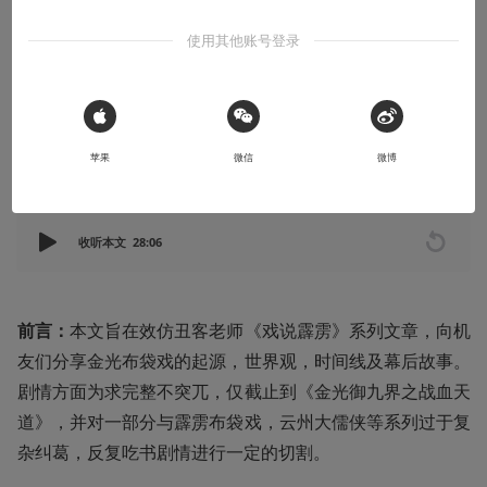
戏说金光丨第一章：起源及世界观
使用其他账号登录
武林尘嚣方靖 天下风云又起
2023-05-31
梁饮
 Sign in with Apple
苹果
微信
微博
本文系用户投稿，不代表机核网观点
收听本文
28:06
前言：
本文旨在效仿丑客老师《戏说霹雳》系列文章，向机
友们分享金光布袋戏的起源，世界观，时间线及幕后故事。
剧情方面为求完整不突兀，仅截止到《金光御九界之战血天
道》，并对一部分与霹雳布袋戏，云州大儒侠等系列过于复
杂纠葛，反复吃书剧情进行一定的切割。