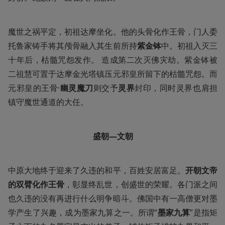
魔世之祸平定，初祖达摩坐化。他的头骨化作王骨，门人委
托鲁家铸手将其颅骨融入其生前所持
紫金钵
中。初祖入灭三
十年后，枯髓咒怨发作。 造成第二次灭佛灾劫。紫金钵被
二祖慧可置于达摩金光塔镇压元邪皇所留下的枯髓咒怨。而
元邪皇的王骨·
幽灵魔刀
则交予
灵界
封印，同时灵界也肩担
镇守魔世通道的大任。
盛朝—文朝
中原大地终于迎来了久违的和平，百姓安居富足。
开朝文帝
的双臂化作王骨
，彰显终乱世，创盛世的荣耀。各门派之间
也久违的没有再进行什么明争暗斗。佛国中有一高僧更对墨
学产生了兴趣，成为墨家九算之一。所谓“
墨家九算
”是指矩