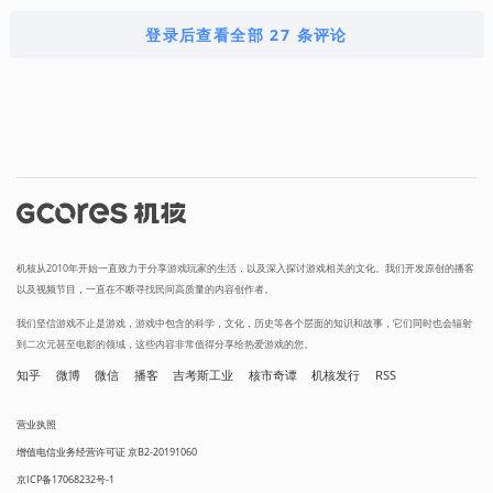
登录后查看全部 27 条评论
机核从2010年开始一直致力于分享游戏玩家的生活，以及深入探讨游戏相关的文化。我们开发原创的播客
以及视频节目，一直在不断寻找民间高质量的内容创作者。
我们坚信游戏不止是游戏，游戏中包含的科学，文化，历史等各个层面的知识和故事，它们同时也会辐射
到二次元甚至电影的领域，这些内容非常值得分享给热爱游戏的您。
知乎
微博
微信
播客
吉考斯工业
核市奇谭
机核发行
RSS
营业执照
增值电信业务经营许可证 京B2-20191060
京ICP备17068232号-1