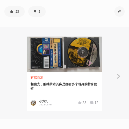
23
3
有感而发
吉考斯工业
相信光，的继承者其实是拥有多个替身的替身使
16BIT 的记
者
名系列LOO
小力丸
吉考斯
28
12
2023-08-01
2021-03