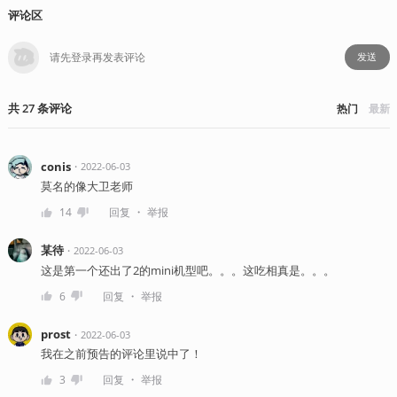
评论区
发送
共
27
条
评论
热门
最新
conis
・
2022-06-03
莫名的像大卫老师
・
14
回复
举报
某待
・
2022-06-03
这是第一个还出了2的mini机型吧。。。这吃相真是。。。
・
6
回复
举报
prost
・
2022-06-03
我在之前预告的评论里说中了！
・
3
回复
举报