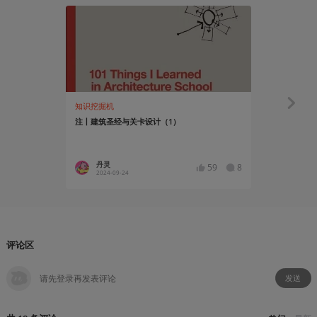
21:05
知识挖掘机
创作笔记
注丨建筑圣经与关卡设计（1）
【开发日志
丹灵
YQBelm
59
8
2024-09-24
2024-01
评论区
发送