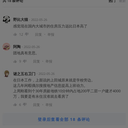
共
18
条
评论
热门
最新
野比大猫
・
2022-05-26
感觉现在国内大城市的住房压力远比日本高了
・
12
回复
举报
阿陶
・
2022-05-26
团地真有意思。
・
9
回复
举报
谜之五右卫门
・
2022-05-26
在日本工作，上面说的上田城原来就是学校旁边。
这几年闲暇偶尔搜搜地产信息提高上班动力。
上周刚看到个30年房龄地铁10分钟内占地200平二层一户建才4000
万，我要是有永住没准就去看房了
・
6
回复
举报
登录后查看全部 18 条评论