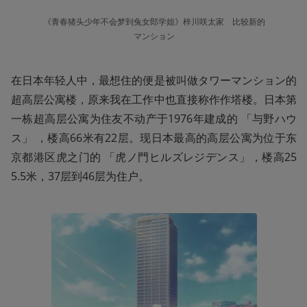
《青春猪头少年不会梦到兔女郎学姐》梓川咲太家　比较新的
マンション
在日本年轻人中，最想住的便是被叫做タワーマンション的
超高层公寓楼，原来我在工作中也直接称作作塔楼。日本第
一栋超高层公寓为住友不动产于1976年建成的 「与野ハウ
ス」 ，楼高66米有22层。现日本最高的高层公寓为位于东
京都港区虎之门的 「虎ノ門ヒルズレジデンス」，楼高25
5.5米，37层到46层为住户。