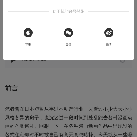
金窝银窝不如自己的狗窝
使用其他账号登录
2022-05-26
TwinDuobo
 Sign in with Apple
本文系用户投稿，不代表机核网观点
苹果
微信
微博
收听本文
07:26
前言
笔者曾在日本短暂从事过不动产行业，去看过不少大大小小
风格各异的房子，也沉迷过一段时间到处乱跑去各种漫画动
画的圣地巡礼。回想一下，在各种漫画动画作品中出现过的
各式住宅却时不时被自己有意无意忽略掉。今天就从一些漫