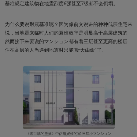
基准规定建筑物在地震烈度6强甚至7级都不会倒塌。
为什么要说耐震基准呢？因为像前文说讲的种种低层住宅来
说，当地震来临时人们的避难效率是明显高于高层建筑的，
然而接下来要说的マンション都有着三层甚至更高的楼层，
住在高层的人当遇到地震时只能“听天由命”了。
《珈百璃的堕落》中萨塔妮娅的家 三层小マンション