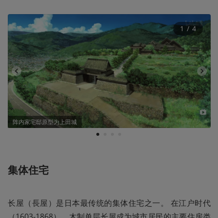
1
 / 
4
阵内家宅邸原型为上田城
1
2
3
4
集体住宅
长屋（長屋）是日本最传统的集体住宅之一。 在江户时代
（1603-1868），木制单层长屋成为城市居民的主要住房类