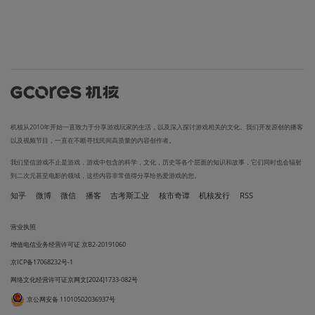
机核从2010年开始一直致力于分享游戏玩家的生活，以及深入探讨游戏相关的文化。我们开发原创的播客
以及视频节目，一直在不断寻找民间高质量的内容创作者。
我们坚信游戏不止是游戏，游戏中包含的科学，文化，历史等各个层面的知识和故事，它们同时也会辐射
到二次元甚至电影的领域，这些内容非常值得分享给热爱游戏的您。
知乎
微博
微信
播客
吉考斯工业
核市奇谭
机核发行
RSS
营业执照
增值电信业务经营许可证 京B2-20191060
京ICP备17068232号-1
网络文化经营许可证京网文[2024]1733-082号
京公网安备 11010502036937号