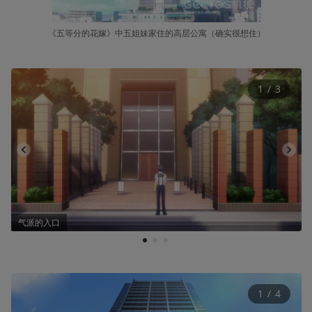
《五等分的花嫁》中五姐妹家住的高层公寓（确实很想住）
1
 / 
3
气派的入口
1
2
3
1
 / 
4