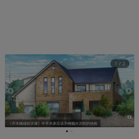
1
 / 
2
《齐木楠雄的灾难》中齐木家应该为钢筋水泥制的独栋
1
2