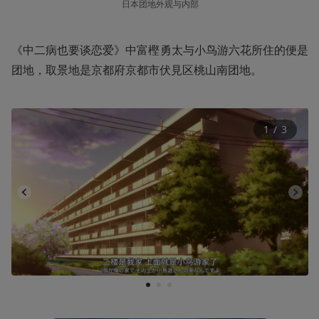
日本团地外观与内部
《中二病也要谈恋爱》中富樫勇太与小鸟游六花所住的便是
团地，取景地是京都府京都市伏見区桃山南团地。
1
 / 
3
1
2
3