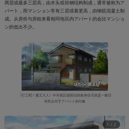
两层或最多三层高，由木头或轻钢结构制成，通常被称为ア
パート，而マンション常有三层或着更高，由钢筋混凝土制
成。从房价与房租来看相同地区内アパート的会比マンショ
ン的低出不少。
《打工吧！魔王大人》中外观比较陈旧的集体住宅就是一般日
本民众对于アパート的印象
1
 / 
2