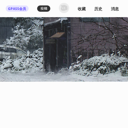
收藏
历史
消息
GPASS会员
登录机核你可以：
下载收藏播客节目
多端历史播放同步
发布内容动态/评论
关注喜欢的创作者
登录 / 注册