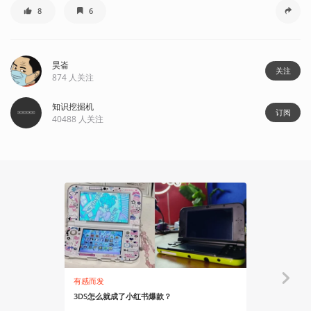
8
6
昊崙
关注
874
人关注
知识挖掘机
订阅
40488
人关注
有感而发
资讯
3DS怎么就成了小红书爆款？
Nintendo 