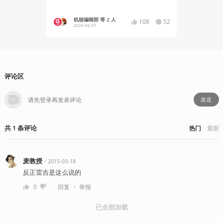
机核编辑部 等 2 人
Chime
108
52
2024-06-07
2020-02
评论区
发送
共
1
条
评论
热门
最新
麦教授
・
2015-03-18
反正雷吉是这么说的
・
0
回复
举报
已全部加载