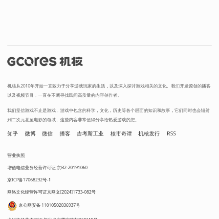
机核从2010年开始一直致力于分享游戏玩家的生活，以及深入探讨游戏相关的文化。我们开发原创的播客
以及视频节目，一直在不断寻找民间高质量的内容创作者。
我们坚信游戏不止是游戏，游戏中包含的科学，文化，历史等各个层面的知识和故事，它们同时也会辐射
到二次元甚至电影的领域，这些内容非常值得分享给热爱游戏的您。
知乎
微博
微信
播客
吉考斯工业
核市奇谭
机核发行
RSS
营业执照
增值电信业务经营许可证 京B2-20191060
京ICP备17068232号-1
网络文化经营许可证京网文[2024]1733-082号
京公网安备 11010502036937号