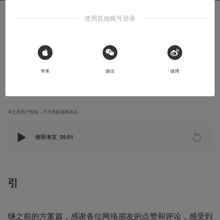
使用其他账号登录
创作笔记
非标准宅男空间设计手册 · 实景篇
落地实景的方案篇续集
 Sign in with Apple
苹果
微信
微博
2021-11-17
DOLOREM
本文系用户投稿，不代表机核网观点
收听本文
05:01
引
继之前的方案篇，感谢各位网络朋友的点赞和评论，感受到