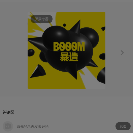
所属专题
创作笔记
BOOOM参
ASF149
2021-10
评论区
发送