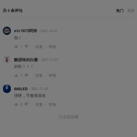
共
6
条
评论
热门
最新
etc1873阿炜
・
2021-10-31
劲！
・
1
回复
举报
酸甜味的白薇
・
2021-11-01
好听！！！
・
1
回复
举报
666LED
・
2021-11-03
强呀，节奏很喜欢
・
0
回复
举报
已全部加载