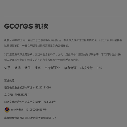
机核从2010年开始一直致力于分享游戏玩家的生活，以及深入探讨游戏相关的文化。我们开发原创的播客
以及视频节目，一直在不断寻找民间高质量的内容创作者。
我们坚信游戏不止是游戏，游戏中包含的科学，文化，历史等各个层面的知识和故事，它们同时也会辐射
到二次元甚至电影的领域，这些内容非常值得分享给热爱游戏的您。
知乎
微博
微信
播客
吉考斯工业
核市奇谭
机核发行
RSS
营业执照
增值电信业务经营许可证 京B2-20191060
京ICP备17068232号-1
网络文化经营许可证京网文[2024]1733-082号
京公网安备 11010502036937号
出版物经营许可证 新出发京零字第朝260115号