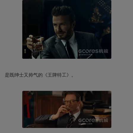
是既绅士又帅气的《王牌特工》。