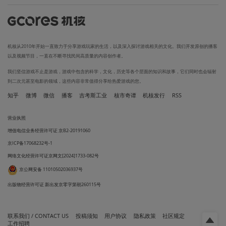
机核从2010年开始一直致力于分享游戏玩家的生活，以及深入探讨游戏相关的文化。我们开发原创的播客
以及视频节目，一直在不断寻找民间高质量的内容创作者。
我们坚信游戏不止是游戏，游戏中包含的科学，文化，历史等各个层面的知识和故事，它们同时也会辐射
到二次元甚至电影的领域，这些内容非常值得分享给热爱游戏的您。
知乎
微博
微信
播客
吉考斯工业
核市奇谭
机核发行
RSS
营业执照
增值电信业务经营许可证 京B2-20191060
京ICP备17068232号-1
网络文化经营许可证京网文[2024]1733-082号
京公网安备 11010502036937号
出版物经营许可证 新出发京零字第朝260115号
联系我们 / CONTACT US
投稿须知
用户协议
隐私政策
社区规定
工作招聘