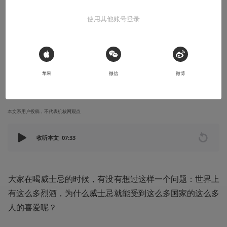
知识挖掘机
使用其他账号登录
解答热门问题：为什么现在威士忌纯饮比如
其他烈酒更受追捧？
为什么威士忌会大受追捧！
 Sign in with Apple
苹果
微信
微博
2021-07-07
百瓶APP
本文系用户投稿，不代表机核网观点
收听本文
07:33
大家在喝威士忌的时候，有没有想过这样一个问题：世界上
有这么多烈酒，为什么威士忌就能受到这么多国家的这么多
人的喜爱呢？