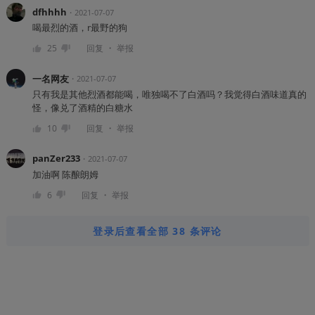
dfhhhh
・
2021-07-07
喝最烈的酒，r最野的狗
・
25
回复
举报
一名网友
・
2021-07-07
只有我是其他烈酒都能喝，唯独喝不了白酒吗？我觉得白酒味道真的
怪，像兑了酒精的白糖水
・
10
回复
举报
panZer233
・
2021-07-07
加油啊 陈酿朗姆
・
6
回复
举报
登录后查看全部 38 条评论