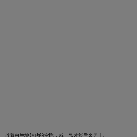
趁着白兰地短缺的空隙，威士忌才能后来居上。