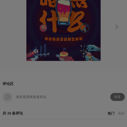
知识挖掘机
“100年成
百瓶AP
2021-07
评论区
发送
共
38
条
评论
热门
最新