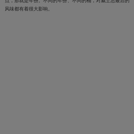
点，那就是年份。不同的年份、不同的桶，对威士忌最后的
风味都有着很大影响。