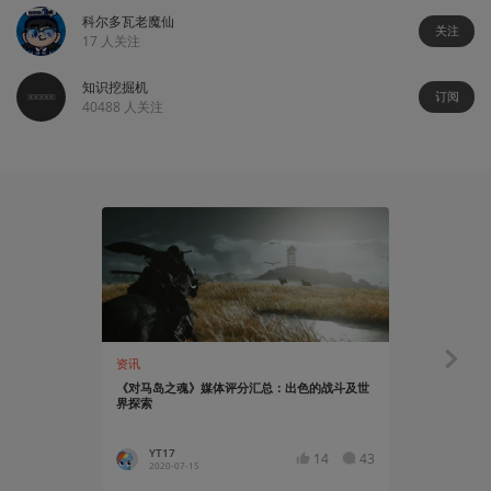
科尔多瓦老魔仙
关注
17
人关注
知识挖掘机
订阅
40488
人关注
资讯
有感而发
《对马岛之魂》媒体评分汇总：出色的战斗及世
规模克制，
界探索
体量表达了
YT17
NJBK
14
43
2020-07-15
2020-07