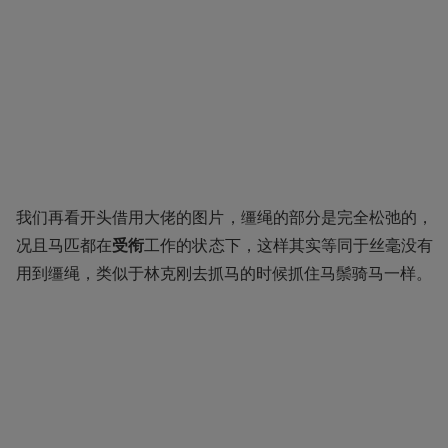
我们再看开头借用大佬的图片，缰绳的部分是完全松弛的，
况且马匹都在
受衔
工作的状态下，这样其实等同于丝毫没有
用到缰绳，类似于林克刚去抓马的时候抓住马鬃骑马一样。