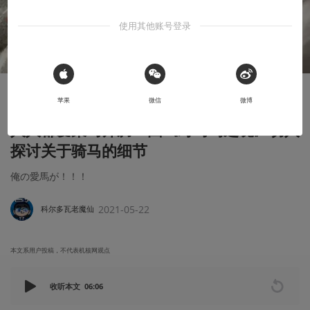
使用其他账号登录
 Sign in with Apple
知识挖掘机
苹果
微信
微博
人人都爱策马奔腾！由《对马岛之魂》切入
探讨关于骑马的细节
俺の愛馬が！！！
2021-05-22
科尔多瓦老魔仙
本文系用户投稿，不代表机核网观点
收听本文
06:06