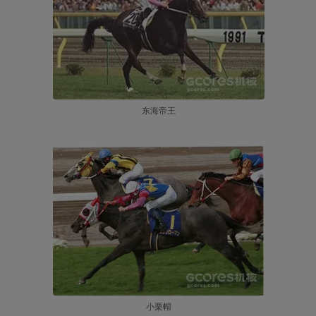
东海帝王
小栗帽