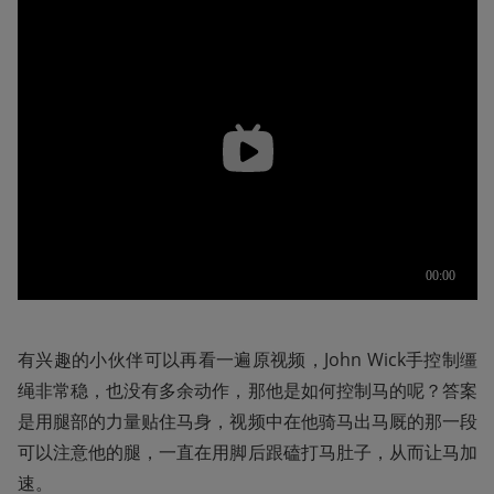
有兴趣的小伙伴可以再看一遍原视频，John Wick手控制缰
绳非常稳，也没有多余动作，那他是如何控制马的呢？答案
是用腿部的力量贴住马身，视频中在他骑马出马厩的那一段
可以注意他的腿，一直在用脚后跟磕打马肚子，从而让马加
速。