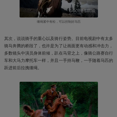
缰绳紧中有松，可以控制好马匹
其次，说说骑手的重心以及骑行姿势。目前电视剧中有太多
骑马奔腾的桥段了，也许是为了让画面更有动感和冲击力，
多数镜头中演员身体前倾，趴在马背之上，像骑公路赛自行
车和大马力摩托车一样，并且一手持马鞭，一手随着马匹的
跃进前后拉拽缰绳。