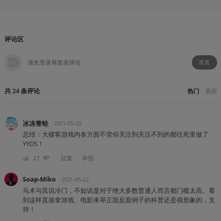
评论区
发送
共
24
条
评论
热门
最新
冰冻青蛙
・
2021-05-22
总结：大镖客游戏内各方面不管你关注到关注不到的都往死里做了
YYDS！
・
21
回复
举报
Soap-Miko
・
2021-05-22
马术与其说冷门，不如说是对于绝大多数普通人而言都门槛太高。看
到这样直接拿游戏、电影来举正面反面例子的科普还是很形象的，支
持！