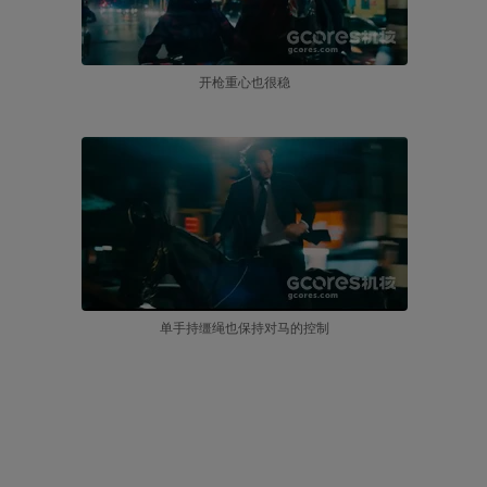
开枪重心也很稳
单手持缰绳也保持对马的控制