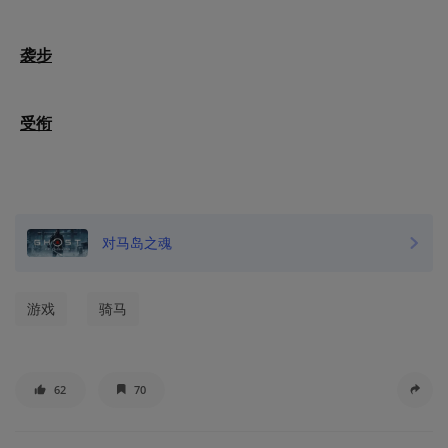
袭步
受衔
对马岛之魂
游戏
骑马
62
70