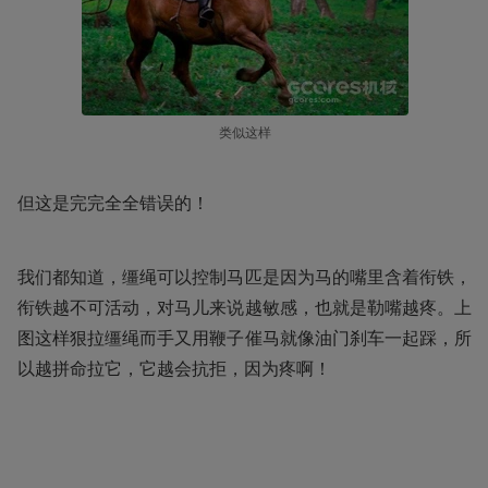
类似这样
但这是完完全全错误的！
我们都知道，缰绳可以控制马匹是因为马的嘴里含着衔铁，
衔铁越不可活动，对马儿来说越敏感，也就是勒嘴越疼。上
图这样狠拉缰绳而手又用鞭子催马就像油门刹车一起踩，所
以越拼命拉它，它越会抗拒，因为疼啊！