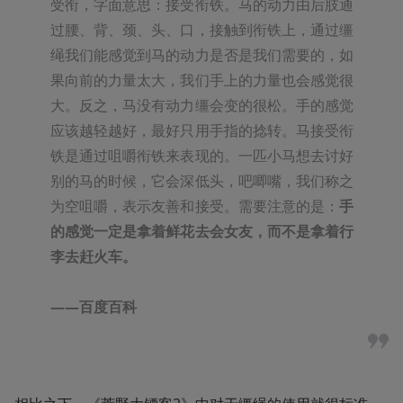
受衔，字面意思：接受衔铁。马的动力由后肢通
过腰、背、颈、头、口，接触到衔铁上，通过缰
绳我们能感觉到马的动力是否是我们需要的，如
果向前的力量太大，我们手上的力量也会感觉很
大。反之，马没有动力缰会变的很松。手的感觉
应该越轻越好，最好只用手指的捻转。马接受衔
铁是通过咀嚼衔铁来表现的。一匹小马想去讨好
别的马的时候，它会深低头，吧唧嘴，我们称之
为空咀嚼，表示友善和接受。需要注意的是：
手
的感觉一定是拿着鲜花去会女友，而不是拿着行
李去赶火车。

——百度百科