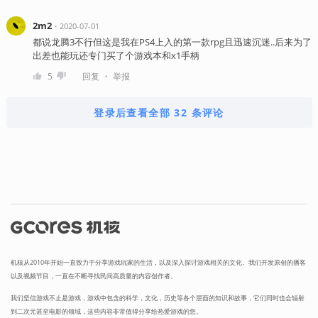
2m2
・
2020-07-01
都说龙腾3不行但这是我在PS4上入的第一款rpg且迅速沉迷..后来为了
出差也能玩还专门买了个游戏本和x1手柄
・
5
回复
举报
登录后查看全部 32 条评论
机核从2010年开始一直致力于分享游戏玩家的生活，以及深入探讨游戏相关的文化。我们开发原创的播客
以及视频节目，一直在不断寻找民间高质量的内容创作者。
我们坚信游戏不止是游戏，游戏中包含的科学，文化，历史等各个层面的知识和故事，它们同时也会辐射
到二次元甚至电影的领域，这些内容非常值得分享给热爱游戏的您。