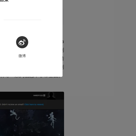
奖杯列表的时候无法像 Stea
方法统计到今年陪你玩的游戏到
微博
账单回顾活动
，玩家们才能借
于不用受制于索尼官方的限制
杯等一系列信息，非常全面。