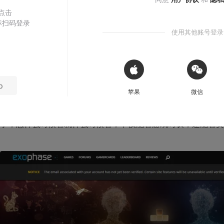
 点击
标扫码登录
收听本文
03:07
使用其他账号登录
咱们玩 PS4 的朋友都知道有一个很别扭的地方，那就是在查看
 Sign in with Apple
m、Xbox 那样查看游戏时长，如果游戏内不支持，你很难有
p
苹果
微信
底陪了你多长时间。去年年底的时候，PlayStation 
推出了年度
此机会一窥究竟。但今天我给大家介绍一个良心网站，咱们终
了，想什么时候看就什么时候看，不仅能看游戏时长，还能看奖