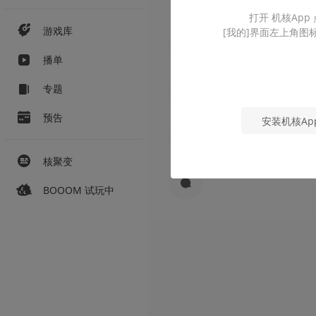
打开 机核App
游戏库
[我的]界面左上角图
播单
专题
预告
安装机核Ap
核聚变
BOOOM 试玩中