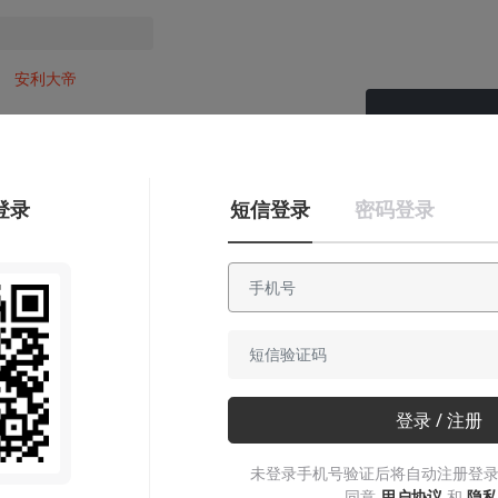
安利大帝
想看看你PS4的游戏
都玩了多长时间
登录
短信登录
密码登录
么？这个网站全都
能告诉你
快点放入收藏夹
Hardy
2020-11-23
登录 / 注册
未登录手机号验证后将自动注册登录
本文系用户投稿，不代表机核网观点
同意
用户协议
和
隐私