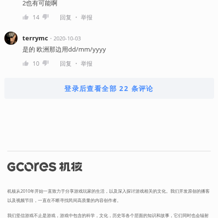
2也有可能啊
・
14
回复
举报
terrymc
・
2020-10-03
是的 欧洲那边用dd/mm/yyyy
・
10
回复
举报
登录后查看全部 22 条评论
机核从2010年开始一直致力于分享游戏玩家的生活，以及深入探讨游戏相关的文化。我们开发原创的播客
以及视频节目，一直在不断寻找民间高质量的内容创作者。
我们坚信游戏不止是游戏，游戏中包含的科学，文化，历史等各个层面的知识和故事，它们同时也会辐射