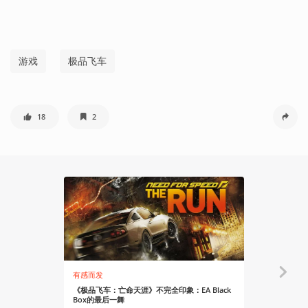
游戏
极品飞车
18
2
有感而发
资讯
《极品飞车：亡命天涯》不完全印象：EA Black
《极品飞车》
Box的最后一舞