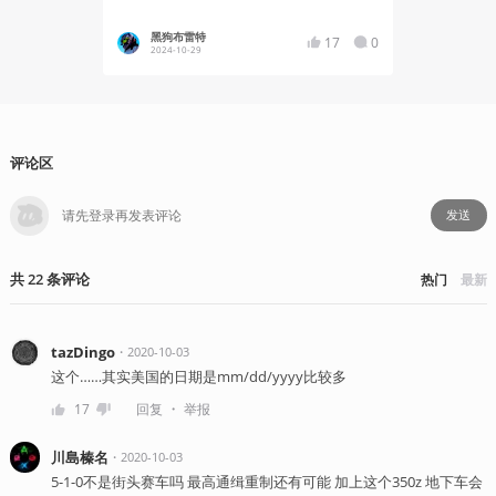
黑狗布雷特
势不可
17
0
2024-10-29
2022-10
评论区
发送
共
22
条
评论
热门
最新
tazDingo
・
2020-10-03
这个……其实美国的日期是mm/dd/yyyy比较多
・
17
回复
举报
川島榛名
・
2020-10-03
5-1-0不是街头赛车吗 最高通缉重制还有可能 加上这个350z 地下车会