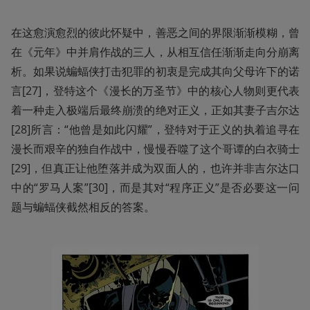
在这愈演愈烈的彼此怀疑中，善恶之间的界限渐渐模糊，曾
在《元年》中并肩作战的三人，从相互信任渐渐走向分崩离
析。如果说蝙蝠侠打击犯罪的初衷是完成其向父母许下的诺
言[27]，登特这个《漫长的万圣节》中的核心人物则更代表
着一种走入极端后最终崩溃的绝对正义，正如其妻子吉尔达
[28]所言：“他曾是如此闪耀”，登特对于正义的执着追寻在
漫长而艰辛的独自作战中，慢慢吞噬了这个哥谭的白衣骑士
[29]，但真正让他堕落并成为双面人的，也许并非吉尔达口
中的“罗马人案”[30]，而是其对“程序正义”是否必要这一问
题与蝙蝠侠截然相反的答案。