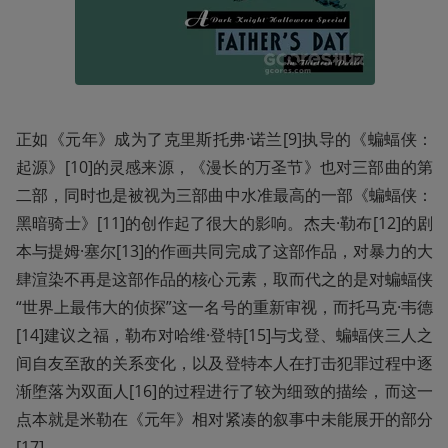
正如《元年》成为了克里斯托弗·诺兰[9]执导的《蝙蝠侠：
起源》[10]的灵感来源，《漫长的万圣节》也对三部曲的第
二部，同时也是被视为三部曲中水准最高的一部《蝙蝠侠：
黑暗骑士》[11]的创作起了很大的影响。杰夫·勒布[12]的剧
本与提姆·塞尔[13]的作画共同完成了这部作品，对暴力的大
肆渲染不再是这部作品的核心元素，取而代之的是对蝙蝠侠
“世界上最伟大的侦探”这一名号的重新审视，而托马克·韦德
[14]建议之福，勒布对哈维·登特[15]与戈登、蝙蝠侠三人之
间自友至敌的关系变化，以及登特本人在打击犯罪过程中逐
渐堕落为双面人[16]的过程进行了较为细致的描绘，而这一
点本就是米勒在《元年》相对紧凑的叙事中未能展开的部分
[17]。