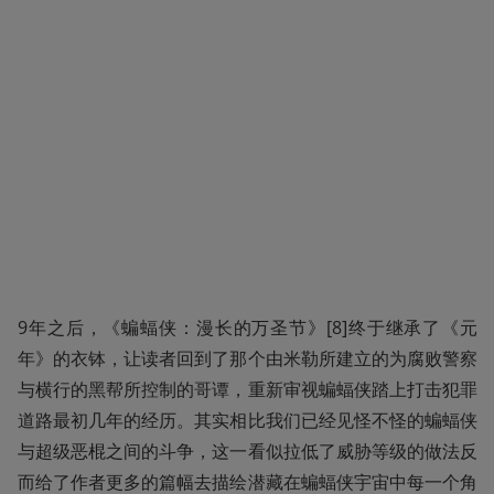
9年之后，《蝙蝠侠：漫长的万圣节》[8]终于继承了《元
年》的衣钵，让读者回到了那个由米勒所建立的为腐败警察
与横行的黑帮所控制的哥谭，重新审视蝙蝠侠踏上打击犯罪
道路最初几年的经历。其实相比我们已经见怪不怪的蝙蝠侠
与超级恶棍之间的斗争，这一看似拉低了威胁等级的做法反
而给了作者更多的篇幅去描绘潜藏在蝙蝠侠宇宙中每一个角