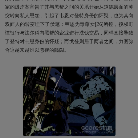
家的爆炸案宣告了其与黑帮之间的关系开始从道德层面的冲
突转向私人恩怨，引起了韦恩对登特身份的怀疑，也为其向
双面人的转变埋下了伏笔；韦恩为毒藤女[26]所控，授权哥
谭银行与法尔科内黑帮的企业进行洗钱交易，同样直接导致
了登特对韦恩身份的怀疑；而戈登则居于两者之间，力图弥
合这越来越难以忽视的隔阂。