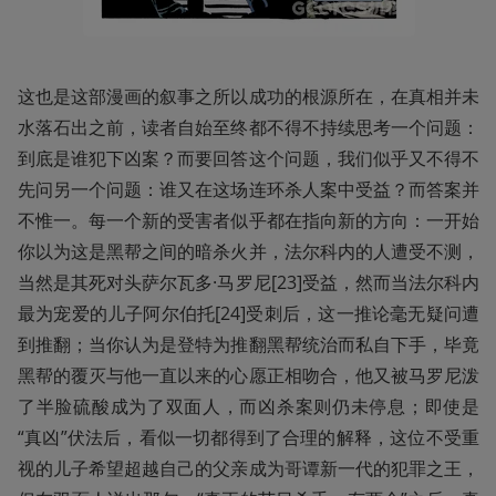
这也是这部漫画的叙事之所以成功的根源所在，在真相并未
水落石出之前，读者自始至终都不得不持续思考一个问题：
到底是谁犯下凶案？而要回答这个问题，我们似乎又不得不
先问另一个问题：谁又在这场连环杀人案中受益？而答案并
不惟一。每一个新的受害者似乎都在指向新的方向：一开始
你以为这是黑帮之间的暗杀火并，法尔科内的人遭受不测，
当然是其死对头萨尔瓦多·马罗尼[23]受益，然而当法尔科内
最为宠爱的儿子阿尔伯托[24]受刺后，这一推论毫无疑问遭
到推翻；当你认为是登特为推翻黑帮统治而私自下手，毕竟
黑帮的覆灭与他一直以来的心愿正相吻合，他又被马罗尼泼
了半脸硫酸成为了双面人，而凶杀案则仍未停息；即使是
“真凶”伏法后，看似一切都得到了合理的解释，这位不受重
视的儿子希望超越自己的父亲成为哥谭新一代的犯罪之王，