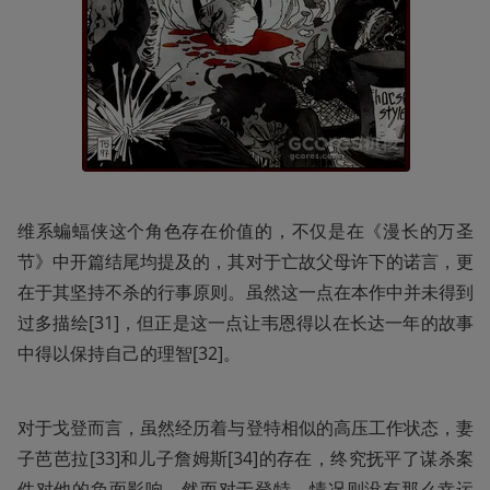
维系蝙蝠侠这个角色存在价值的，不仅是在《漫长的万圣
节》中开篇结尾均提及的，其对于亡故父母许下的诺言，更
在于其坚持不杀的行事原则。虽然这一点在本作中并未得到
过多描绘[31]，但正是这一点让韦恩得以在长达一年的故事
中得以保持自己的理智[32]。
对于戈登而言，虽然经历着与登特相似的高压工作状态，妻
子芭芭拉[33]和儿子詹姆斯[34]的存在，终究抚平了谋杀案
件对他的负面影响。然而对于登特，情况则没有那么幸运