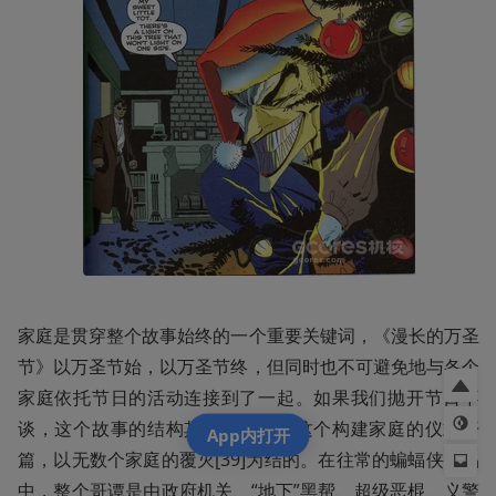
家庭是贯穿整个故事始终的一个重要关键词，《漫长的万圣
节》以万圣节始，以万圣节终，但同时也不可避免地与各个
家庭依托节日的活动连接到了一起。如果我们抛开节日不
谈，这个故事的结构其实是以婚礼这个构建家庭的仪式开
App内打开
篇，以无数个家庭的覆灭[39]为结的。在往常的蝙蝠侠作品
中，整个哥谭是由政府机关、“地下”黑帮、超级恶棍、义警