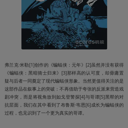
弗兰克·米勒[1]创作的《蝙蝠侠：元年》[2]虽然并没有获得
《蝙蝠侠：黑暗骑士归来》[3]那样高的认可度，却毋庸置
疑与后者一同奠定了现代蝙蝠侠形象。当然更值得关注的是
这部作品在叙事上的突破：不再借助于夸张的反派来营造戏
剧冲突，而是将视角放到如戈登警探[4]与哥谭[5]黑帮的对
抗层面，我们在其中看到了布鲁斯·韦恩[6]成长为蝙蝠侠的
过程，也见识到了一个更为真实的哥谭。