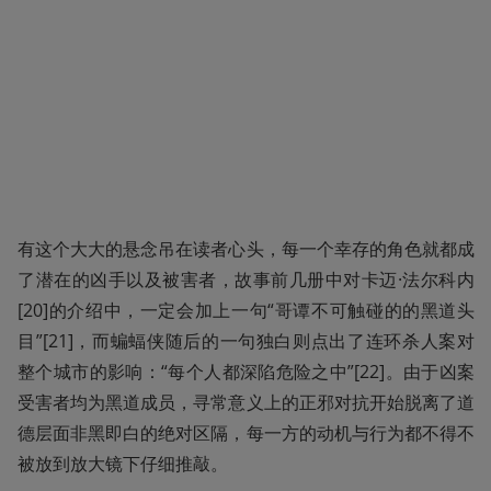
有这个大大的悬念吊在读者心头，每一个幸存的角色就都成
了潜在的凶手以及被害者，故事前几册中对卡迈·法尔科内
[20]的介绍中，一定会加上一句“哥谭不可触碰的的黑道头
目”[21]，而蝙蝠侠随后的一句独白则点出了连环杀人案对
整个城市的影响：“每个人都深陷危险之中”[22]。由于凶案
受害者均为黑道成员，寻常意义上的正邪对抗开始脱离了道
德层面非黑即白的绝对区隔，每一方的动机与行为都不得不
被放到放大镜下仔细推敲。