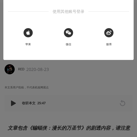
使用其他账号登录
有感而发
《蝙蝠侠：漫长的万圣节》：哥谭造就了蝙
蝠侠，也造就了恶棍
 Sign in with Apple
苹果
微信
微博
“他想要独自拯救这座城市，这座城市却想要吞噬他，如果是你，你
又能坚持多久？”
2020-08-23
RED
本文系用户投稿，不代表机核网观点
收听本文
25:47
文章包含《蝙蝠侠：漫长的万圣节》的剧透内容，请注意