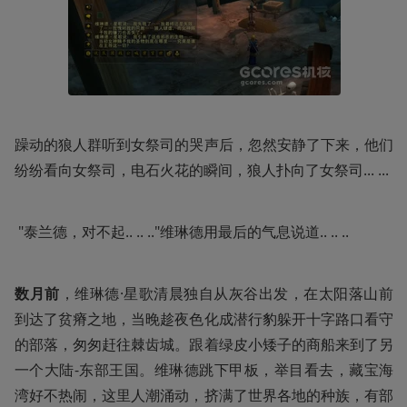
躁动的狼人群听到女祭司的哭声后，忽然安静了下来，他们
纷纷看向女祭司，电石火花的瞬间，狼人扑向了女祭司... ...
 "泰兰德，对不起.. .. .."维琳德用最后的气息说道.. .. ..
数月前
，维琳德·星歌清晨独自从灰谷出发，在太阳落山前
到达了贫瘠之地，当晚趁夜色化成潜行豹躲开十字路口看守
的部落，匆匆赶往棘齿城。跟着绿皮小矮子的商船来到了另
一个大陆-东部王国。维琳德跳下甲板，举目看去，藏宝海
湾好不热闹，这里人潮涌动，挤满了世界各地的种族，有部