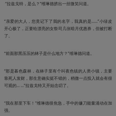
 “拉兹戈特，是么？”维琳德挤出一丝微笑问道。
“亲爱的大人，您竟记下了我的名字，我真的是......”小绿皮
开心极了，正要给漂亮的女祭司几张暗月优惠券，但被打断
了。
“前面那黑压压的林子是什么地方？”维琳德问道。
“那是暮色森林，在林子里有个叫夜色镇的人类小镇，主要
靠死人发财，那生意确实挺不错的，稍微一点投入就会有很
可观的... ...”拉兹戈特又开始念叨了。
“我在那里下车！”维琳德很焦急，手中的镰刀能量涌动在加
强。