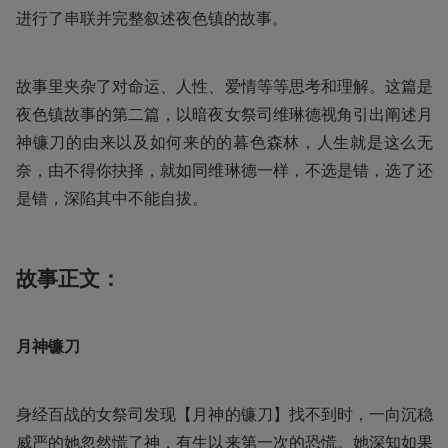
进行了串联并完整叙述夜色镇的故事。
故事里夹杂了对命运、人性、爱情等等思考和理解。这篇是
夜色镇故事的第二篇，以暗夜女祭司维琳德视角引出阐述月
神镰刀的由来以及如何来的的暮色森林，人生就是这么无
奈，由不得你抉择，就如同维琳德一样，不选是错，选了还
是错，深陷其中不能自拔。
故事正文：
月神镰刀
身经百战的女祭司发现【月神的镰刀】找不到时，一向沉稳
威严的她忽然慌了神，有生以来第一次的恐慌。她深知如果