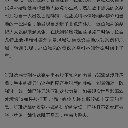
买点补给顺便再和当地人做点小生意，然后放下漂亮的女祭
司后独自一人出发去湖畔镇。拉兹戈特不停给维琳德介绍当
地的一些风俗，他发现自从进了暮色森林后，这位漂亮的祭
祀大人就越来越紧张。在快到静谧花园墓场路口时候，拉兹
戈特正要和维琳德分享暴风城贵族投资墓地成功案例和底
层，转身发现，那位漂亮的暗夜女祭司不知什么时候下了
车。
维琳德感觉到在这森林里有股不知名的力量与翡翠梦境呼应
着，手中的镰刀与这种呼应产生强烈的共鸣，能量涌动一阵
强过一阵，她已经无法压制这股力量。如果现实世界和翡翠
梦境通道如果被打开，涌出的狼人将会撕碎镇上无辜的居
民。维琳德隐约看到小镇的矿炉的浓烟，已经容不得她再有
半点犹豫，她迅速跳下马车，往南边跑去。