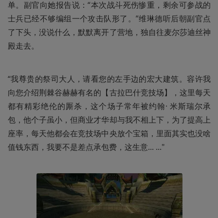
单。副官向她报告说：“本次战斗死伤惨重，剩余可参战的
士兵已经不够编组一个攻击队形了。”维琳德听后朝副官点
了下头，没说什么，默默离开了营地，独自往麦尔莎迪丝神
殿走去。
“我尊贵的祭司大人，请看您的左手边的宏大建筑。容许我
向您介绍荆棘谷赫赫有名的【古拉巴什竞技场】，这里每天
都有精彩绝伦的厮杀，这个场子常年被约翰· 米斯瑞尔承
包，他个子虽小，但商业才华却与我不相上下，为了提高上
座率，每天他都会在竞技场中央放个宝箱，里面其实也没啥
值钱东西，我要不是差点承包费，这生意... ..."