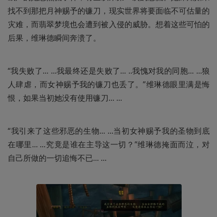
找不到那把月神赐予的镰刀，现实世界将要面临不可估量的
灾难，而翡翠梦境也会遭到被入侵的威胁。想着这些可怕的
后果，维琳德瞬间奔溃了。
“我失败了... ...我最终还是失败了... ..我愧对我的同胞... ...狼
人肆虐，而女神赐予我的镰刀也丢了。”维琳德眼里满是悔
恨，如果当初她没有使用镰刀... ...
“我引来了这些邪恶的生物... ...当初女神赐予我的圣物到底
在哪里... ...究竟是谁在主导这一切？”维琳德掩面而泣，对
自己所做的一切追悔不已... ...