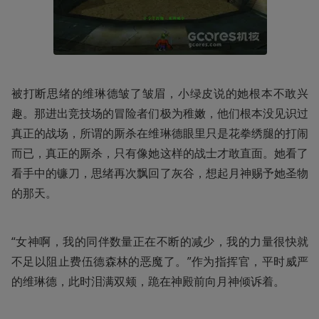
被打断思绪的维琳德皱了皱眉，小绿皮说的她根本不敢兴
趣。那进出竞技场的冒险者们极为稚嫩，他们根本没见识过
真正的战场，所谓的厮杀在维琳德眼里只是花拳绣腿的打闹
而已，真正的厮杀，只有像她这样的战士才敢直面。她看了
看手中的镰刀，思绪再次飘回了灰谷，想起月神赐予她圣物
的那天。
“女神啊，我的同伴数量正在不断的减少，我的力量很快就
不足以阻止费伍德森林的恶魔了。”作为指挥官，平时威严
的维琳德，此时泪满双颊，跪在神殿前向月神倾诉着。