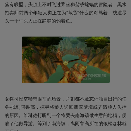
落有联盟，头顶上不时飞过乘坐狮鹫或蝙蝠的冒险者，黑水
拍卖师前两个年轻人类正在为“截货”什么的对骂着，栈道尽
头一个牛头人正在静静的钓着鱼。
女祭司没空稀奇眼前的场景，片刻都不敢忘记独自出行的任
务-找到阿鲁高，探寻将狼人送回翡翠梦境或弄清狼人失控
的原因。维琳德打听到一个将要去南海镇做生意的地精，便
雇了他做导游。等到了南海镇，离阿鲁高所在的银松森林就