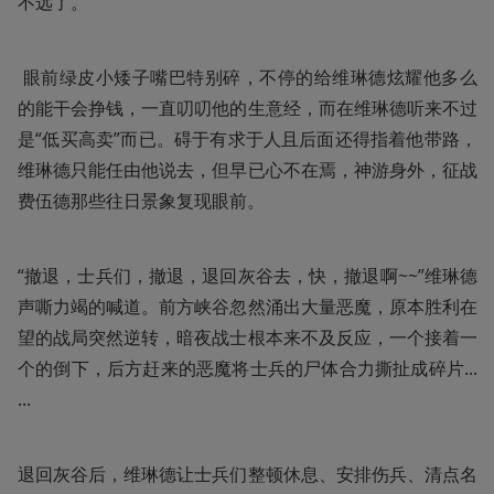
不远了。
 眼前绿皮小矮子嘴巴特别碎，不停的给维琳德炫耀他多么
的能干会挣钱，一直叨叨他的生意经，而在维琳德听来不过
是“低买高卖”而已。碍于有求于人且后面还得指着他带路，
维琳德只能任由他说去，但早已心不在焉，神游身外，征战
费伍德那些往日景象复现眼前。
“撤退，士兵们，撤退，退回灰谷去，快，撤退啊~~”维琳德
声嘶力竭的喊道。前方峡谷忽然涌出大量恶魔，原本胜利在
望的战局突然逆转，暗夜战士根本来不及反应，一个接着一
个的倒下，后方赶来的恶魔将士兵的尸体合力撕扯成碎片... 
...
退回灰谷后，维琳德让士兵们整顿休息、安排伤兵、清点名