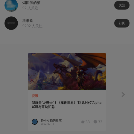
烟囱旁的猫
关注
92
人关注
故事烩
订阅
9292
人关注
资讯
知识挖掘机
我就是“龙骑士”！《魔兽世界》“巨龙时代”Alpha
魔兽世界国
试玩与采访汇总
势不可挡的肖尔
巧克力
33
32
2022-07-15
2018-11