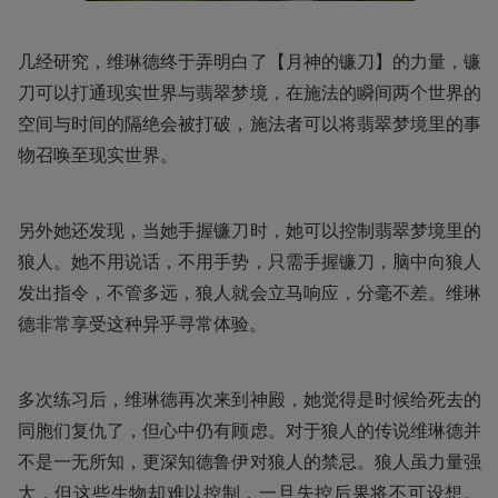
几经研究，维琳德终于弄明白了【月神的镰刀】的力量，镰
刀可以打通现实世界与翡翠梦境，在施法的瞬间两个世界的
空间与时间的隔绝会被打破，施法者可以将翡翠梦境里的事
物召唤至现实世界。
另外她还发现，当她手握镰刀时，她可以控制翡翠梦境里的
狼人。她不用说话，不用手势，只需手握镰刀，脑中向狼人
发出指令，不管多远，狼人就会立马响应，分毫不差。维琳
德非常享受这种异乎寻常体验。
多次练习后，维琳德再次来到神殿，她觉得是时候给死去的
同胞们复仇了，但心中仍有顾虑。对于狼人的传说维琳德并
不是一无所知，更深知德鲁伊对狼人的禁忌。狼人虽力量强
大，但这些生物却难以控制，一旦失控后果将不可设想。