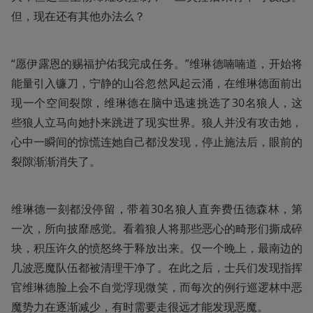
但，现在还有其他办法么？
“愿伊露恩的赐福护佑我完成任务。”维琳德喃喃道，开始将
能量引入镰刀，宁静的山谷忽然风起云涌，在维琳德面前出
现一个空间裂隙，维琳德在脑中迅速挑选了30名狼人，这
些狼人立马向她扑来跳进了现实世界。狼人并没有攻击她，
心中一瞬间的惊慌连她自己都没发现，停止施法后，眼前的
裂隙渐渐消失了。
维琳德一刻都没停留，带着30名狼人直奔费伍德森林，第
一次，所向披靡感觉。看着狼人将那些恶心的畸形们撕成碎
块，积压许久的愤怒终于释放出来。仅一个晚上，最南边的
几波恶魔队伍都被清理干净了。在此之后，士兵们发现指挥
官维琳德脸上会不自觉浮现微笑，而每次的例行巡逻林中恶
魔势力在逐渐减少，有时需要走很远才能发现恶魔。