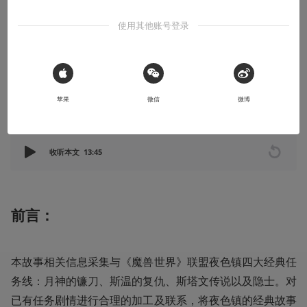
的镰刀
使用其他账号登录
暗夜女祭司能否完成自我救赎之路，一念之间的抉择是对是错。
2020-04-30
烟囱旁的猫
 Sign in with Apple
苹果
微信
微博
本文系用户投稿，不代表机核网观点
收听本文
13:45
前言：
本故事相关信息采集与《魔兽世界》联盟夜色镇四大经典任
务线：月神的镰刀、斯温的复仇、斯塔文传说以及隐士。对
已有任务剧情进行合理的加工及联系，将夜色镇的经典故事