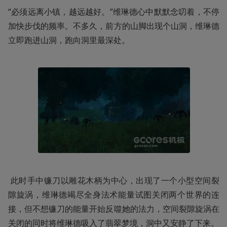
“必须远离小镇，越远越好。”维琳德心中默默念叨着，不停
加快步伐的频率。不多久，前方的山脚出现个山洞，维琳德
立即跑进山洞，跑向洞里最深处。
 此时手中镰刀以雕花木柄为中心，出现了一个小型空间裂
隙旋涡，维琳德竭尽全身法术能量试图关闭两个世界的连
接，但不想镰刀的能量开始反噬她的法力，空间裂隙旋涡在
关闭的同时将维琳德吸入了翡翠梦境，洞中又安静了下来。