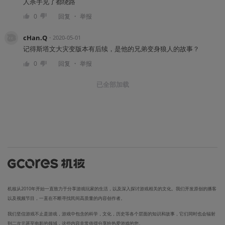
人杀手见了都绕路
・
0
回复
举报
cHan.Q
・
2020-05-01
记得斯塔文大灾变版本有后续，是他的兄弟变身狼人的故事？
・
0
回复
举报
已全部加载
机核从2010年开始一直致力于分享游戏玩家的生活，以及深入探讨游戏相关的文化。我们开发原创的播客
以及视频节目，一直在不断寻找民间高质量的内容创作者。
我们坚信游戏不止是游戏，游戏中包含的科学，文化，历史等各个层面的知识和故事，它们同时也会辐射
到二次元甚至电影的领域，这些内容非常值得分享给热爱游戏的您。