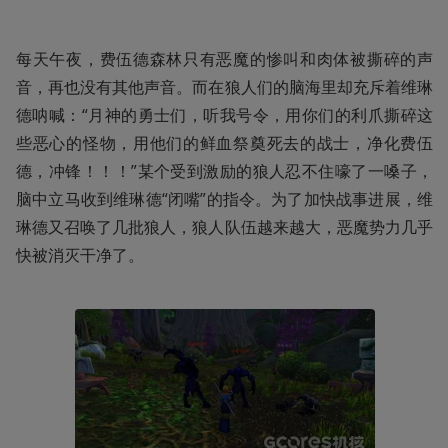
每天午夜，费伍德森林只有恶魔的惨叫和肉体被撕碎的声
音，再也没有其他声音。而在狼人们的脑海里却充斥着维琳
德呐喊：“月神的勇士们，听我号令，用你们的利爪撕碎这
些恶心的怪物，用他们的鲜血祭奠死去的战士，净化费伍
德，冲锋！！！”某个受到激励的狼人忍不住嚎了一嗓子，
脑中立马收到维琳德“闭嘴”的指令。为了加快战事进展，维
琳德又召唤了几批狼人，狼人队伍越来越大，恶魔势力几乎
快被消灭干净了。