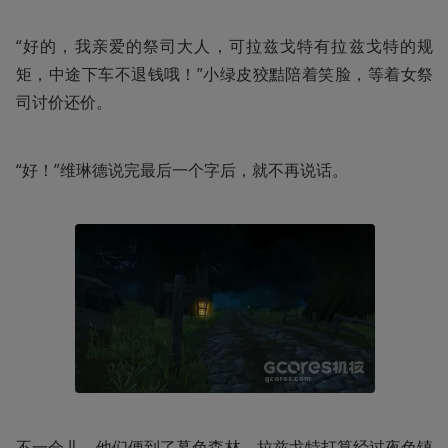
“好的，我亲爱的祭司大人，可拉兹戈特有拉兹戈特的规
矩，中途下车不退钱哦！”小绿皮狡黠陪着笑脸，等着女祭
司讨价还价。
“好！”维琳德说完最后一个字后，就不再说话。
不一会儿，他们便到了暮色森林，拉兹戈特打算经过夜色镇