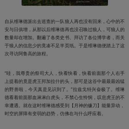
自从维琳德派出去巡查的一队狼人再也没有回来，心中的不
安与日俱增，从那以后维琳德再也没召唤过狼人，可狼人的
数量却在增加。翻遍了各类史书、拜访了各位博学者，而关
于狼人的信息少的竟凑不足半页纸。于是维琳德便踏上了这
次寻访阿鲁高的旅程。
“哇，我尊贵的祭司大人，快看快看，快看前面那个人右手
上提着的竟是虎王邦加拉什的头，那可是这谷中最最最凶猛
的野兽啦，今天真是见识到了。”拉兹戈特兴奋极了。维琳
德看着前面那血淋淋白虎头，不禁心生怜悯，叹息虎王的不
幸遭遇。就在这时维琳德感受到【月神的镰刀】能量异动，
时空的屏障有变弱的趋势，仿佛在与什么呼应着。