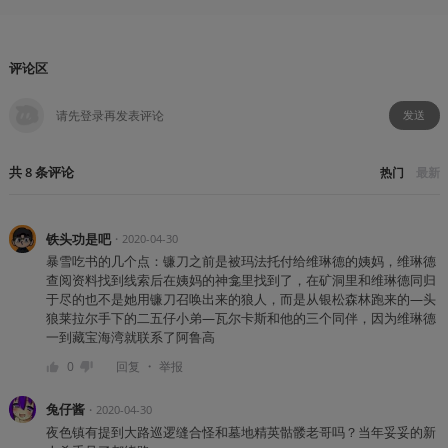
评论区
发送
共
8
条
评论
热门
最新
铁头功是吧
・
2020-04-30
暴雪吃书的几个点：镰刀之前是被玛法托付给维琳德的姨妈，维琳德
查阅资料找到线索后在姨妈的神龛里找到了，在矿洞里和维琳德同归
于尽的也不是她用镰刀召唤出来的狼人，而是从银松森林跑来的—头
狼莱拉尔手下的二五仔小弟—瓦尔卡斯和他的三个同伴，因为维琳德
一到藏宝海湾就联系了阿鲁高
・
0
回复
举报
兔仔酱
・
2020-04-30
夜色镇有提到大路巡逻缝合怪和墓地精英骷髅老哥吗？当年妥妥的新