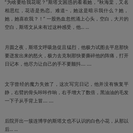
“为啥要给我花呢？”斯塔文困惑的看着她，“秋海棠，又名
相思红，花语是热恋。难道~，她这是暗示我什么？她，
她，她喜欢我？！” 一股热血忽然涌上心头，空白，大片的
空白，斯塔文从未有过这种感受，他... ...
月圆之夜，斯塔文呼吸急促且猛烈，他极力试图去平息那快
要迸发出来的怒火，极力去克制那快要撕碎他的阵痛，打开
日记本，他尽力让自己的手不要颤抖.... ....
文字曾经的魔力失效了，这次写完日记，他并没有恢复平
静，右臂的骨头咔咔作响，右手增大了数倍，黑油油的毛发
一下子从手背上冒.... ....
后院开出一簇连博学的斯塔文也不认识的白色小花，从那以
后... ...