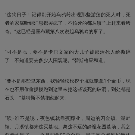
“这狗日子！记得刚开始乌鸦岭出现那些游荡的死人时，死
者的家属听到消息都哭疯了，不怕死的都从镇子上赶来看稀
奇。”这已经是霍布藏第八次说起乌鸦岭的事了。
“可不是么，要不是卡尔文家的大儿子被那活死人给撕碎
了，不知道要去多少人围观呢。”碧斯格应和道。
“要不是那些鬼东西，我轻轻松松挖个坑就能拿1个金币，现
在也不用偷偷摸摸跑到这里来挖这些该死的破洞，到处都是
石头。”基特斯不禁抱怨起来。
“唉~谁不是呢，夜色镇就靠殡葬业，周边的闪金镇、湖畔
镇、月溪镇都来这买墓地。离这不远的静谧花园墓场，我之