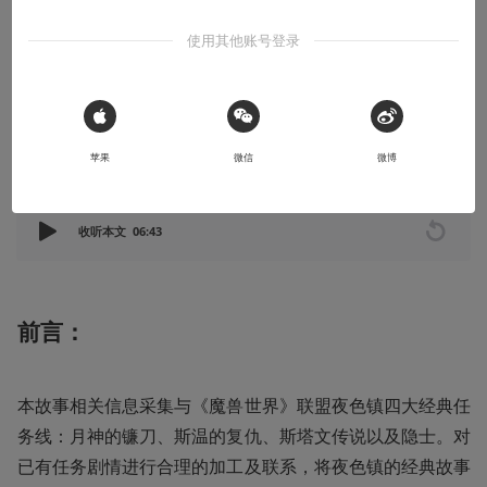
是道德沦丧还是人性扭曲，让我们一起走进夜色镇，听听这里的故
使用其他账号登录
事。
2020-04-29
烟囱旁的猫
 Sign in with Apple
苹果
微信
微博
本文系用户投稿，不代表机核网观点
收听本文
06:43
前言：
本故事相关信息采集与《魔兽世界》联盟夜色镇四大经典任
务线：月神的镰刀、斯温的复仇、斯塔文传说以及隐士。对
已有任务剧情进行合理的加工及联系，将夜色镇的经典故事