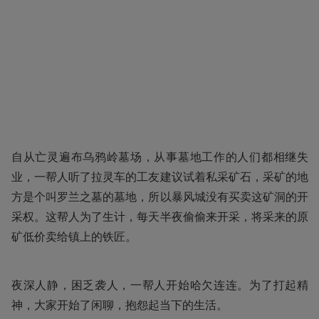
自从亡灵遍布乌鸦岭墓场，从事墓地工作的人们都相继失
业，一帮人听了拉灵车的工友建议试着私采矿石，采矿的地
方是个叫罗兰之墓的墓地，所以暴风城没有买卖这矿洞的开
采权。这帮人为了生计，每天半夜偷偷来开采，将采来的原
矿低价卖给镇上的铁匠。
夜深人静，困乏袭人，一帮人开始哈欠连连。为了打起精
神，大家开始了闲聊，抱怨起当下的生活。