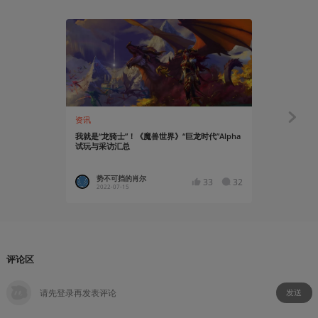
资讯
知识挖掘机
我就是“龙骑士”！《魔兽世界》“巨龙时代”Alpha
魔兽世界国
试玩与采访汇总
势不可挡的肖尔
巧克力
33
32
2022-07-15
2018-11
评论区
发送