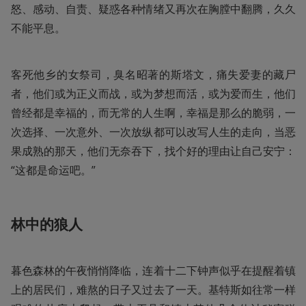
怒、感动、自责、疑惑各种情绪又再次在胸膛中翻腾，久久
不能平息。
客死他乡的女祭司，臭名昭著的斯塔文，痛失爱妻的藏尸
者，他们或为正义而战，或为梦想而活，或为爱而生，他们
曾经都是幸福的，而无常的人生啊，幸福是那么的脆弱，一
次选择、一次意外、一次放纵都可以改写人生的走向，当恶
果成熟的那天，他们无奈吞下，找个好的理由让自己安宁：
“这都是命运吧。”
林中的狼人
暮色森林的午夜悄悄降临，连着十二下钟声似乎在提醒着镇
上的居民们，难熬的日子又过去了一天。基特斯如往常一样