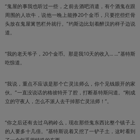
“鬼屋的事我也听过一些，之前去酒吧消遣，有个酒鬼在跟
周围的人吹牛，说他一晚上能挣20个金币，只要挖些烂骨
头放在鬼屋篱笆栏外就行。”约斯边比划着醉汉的样子边说
道。
“我的老天爷子，20个金币。那是我10天的收入... ...”基特斯
吃惊道。
“我说，重点不应该是那个亡灵法师么，你个见钱眼开的家
伙。”一直没说话的格彼特开了腔，打断基特斯问道。“刚成
立的守夜人，怎么不派人去干掉那亡灵法师！”。
“你之后还有去过乌鸦岭么，现在那些鬼东西比整个镇子上
的人要多十几倍。”基特斯说着又挖了一铲子土，这时看到