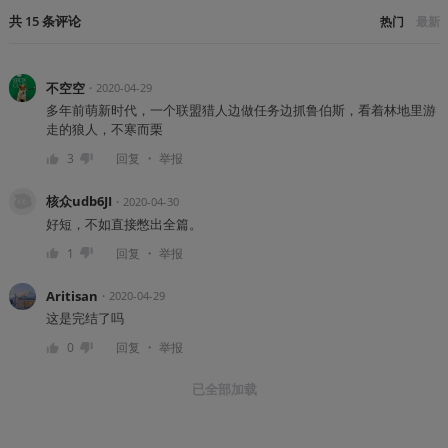
共
15
条
评论
热门
最新
不空空
・
2020-04-29
多年前萌新时代，一个联盟猎人边做任务边抓鲁伯斯，看着林地里游
走的狼人，不寒而栗
・
3
回复
举报
核众udb6JI
・
2020-04-30
好短，不如直接憋出全篇。
・
1
回复
举报
Aritisan
・
2020-04-29
这是完结了吗
・
0
回复
举报
已全部加载