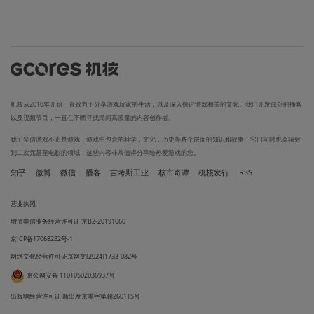
机核从2010年开始一直致力于分享游戏玩家的生活，以及深入探讨游戏相关的文化。我们开发原创的播客
以及视频节目，一直在不断寻找民间高质量的内容创作者。
我们坚信游戏不止是游戏，游戏中包含的科学，文化，历史等各个层面的知识和故事，它们同时也会辐射
到二次元甚至电影的领域，这些内容非常值得分享给热爱游戏的您。
知乎
微博
微信
播客
吉考斯工业
核市奇谭
机核发行
RSS
营业执照
增值电信业务经营许可证 京B2-20191060
京ICP备17068232号-1
网络文化经营许可证京网文[2024]1733-082号
京公网安备 11010502036937号
出版物经营许可证 新出发京零字第朝260115号