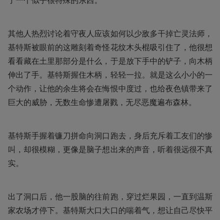
了一个似乎很特殊的东西。
其他人热烈讨论着守夜人应该如何以少敌多干掉亡灵法师，
基特斯被眼前的这雕刻着奇怪花纹木头棍吸引住了，他很想
看看藏在土里那部分是什么，于是放下手中的铲子，向木柄
伸出了手。基特斯握住木柄，轻轻一拉。就是这么小小的一
个动作，让他的余生将会在悔恨中度过，也给夜色镇带来了
巨大的威胁，无数生命惨遭屠戮，无尽恶魔遍布森林。
基特斯手握着镰刀拼命向洞口跑去，身后充斥着工友们的惨
叫，却很模糊，更像是脑子想出来的声音，听着很远很不真
实。
出了洞口后，他一股脑的往前跑，穿过烂果园，一直到温斯
家农场才停下。基特斯大口大口的喘着气，想让自己尽快平