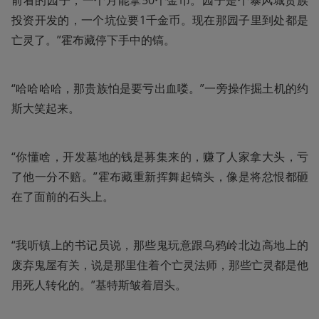
前看的园子，一个月能拿50个金币。园子是个暴风城贵族
投资开发的，一个坑位要1千金币。现在那园子里到处都是
亡灵了。”霍布藏停下手中的镐。
“哈哈哈哈，那贵族怕是要亏出血喽。”一旁操作掘土机的约
斯大笑起来。
“你懂啥，开发墓地的钱是募集来的，赚了人家拿大头，亏
了他一分不赔。”霍布藏重新挥舞起镐头，像是将忿恨都砸
在了面前的石头上。
“我听镇上的书记员说，那些鬼玩意跟乌鸦岭北边高地上的
废弃鬼屋有关，说是那里住着个亡灵法师，那些亡灵都是他
用死人转化的。”基特斯皱着眉头。