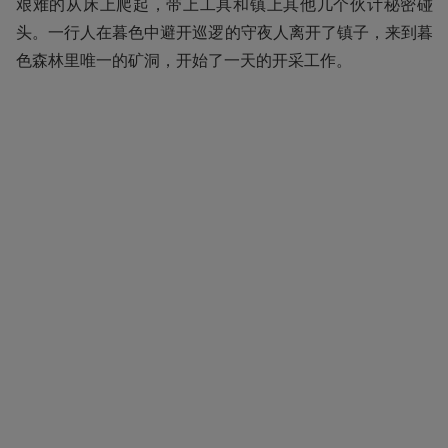
艰难的从床上爬起，带上工具和镇上其他几个伙计秘密碰
头。一行人在暮色中避开巡逻的守夜人离开了镇子，来到暮
色森林里唯一的矿洞，开始了一天的开采工作。