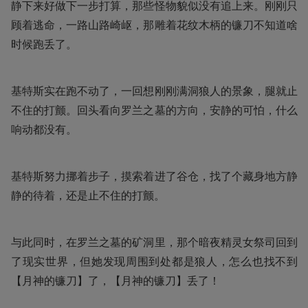
静下来好做下一步打算，那些怪物貌似没有追上来。刚刚只
顾着逃命，一路山路崎岖，那雕着花纹木柄的镰刀不知道啥
时候跑丢了。
基特斯实在跑不动了，一回想刚刚满洞狼人的景象，腿就止
不住的打颤。回头看向罗兰之墓的方向，安静的可怕，什么
响动都没有。
基特斯努力挪着步子，摸索着进了谷仓，找了个藏身地方静
静的待着，还是止不住的打颤。
与此同时，在罗兰之墓的矿洞里，那个暗夜精灵女祭司回到
了现实世界，但她发现周围到处都是狼人，怎么也找不到
【月神的镰刀】了，【月神的镰刀】丢了！    