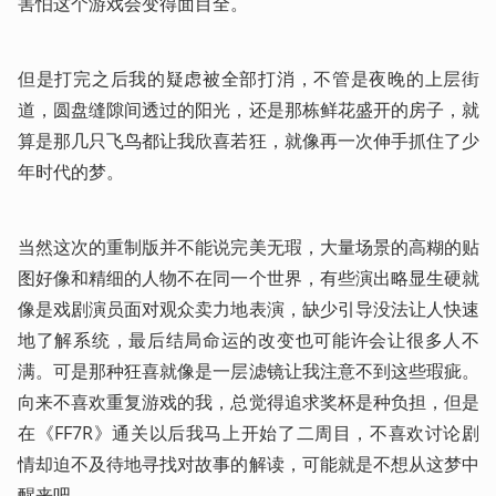
害怕这个游戏会变得面目全。
但是打完之后我的疑虑被全部打消，不管是夜晚的上层街
道，圆盘缝隙间透过的阳光，还是那栋鲜花盛开的房子，就
算是那几只飞鸟都让我欣喜若狂，就像再一次伸手抓住了少
年时代的梦。
当然这次的重制版并不能说完美无瑕，大量场景的高糊的贴
图好像和精细的人物不在同一个世界，有些演出略显生硬就
像是戏剧演员面对观众卖力地表演，缺少引导没法让人快速
地了解系统，最后结局命运的改变也可能许会让很多人不
满。可是那种狂喜就像是一层滤镜让我注意不到这些瑕疵。
向来不喜欢重复游戏的我，总觉得追求奖杯是种负担，但是
在《FF7R》通关以后我马上开始了二周目，不喜欢讨论剧
情却迫不及待地寻找对故事的解读，可能就是不想从这梦中
醒来吧。