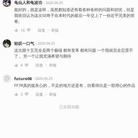
龟仙人和龟波功
・
2020-04-25
挺好的，就是这样，虽然都知道还有着各种各样的问题和担忧，但是
我依旧认为这次SE终于在本时代的最后一年交上了一份近乎完美的答
卷。
・
16
回复
举报
轻叹一口气
・
2020-04-25
这次跟十五完全是两个极端 都有变革 都有问题 一个我就完全忍受不
了 。另一个让我充满希望与期待
・
4
回复
举报
future08
・
2020-04-25
FF7R真的挺良心的，不足的地方还是有，但看得出是一部用心的作品
・
3
回复
举报
已全部加载