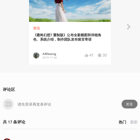
资讯
资讯
《最终幻想7 重制版》公布全新截图和详细角
《最终幻想7
色、系统介绍，制作团队发布留言寄语
3月3日同步
ARNwing
Chime
41
30
2019-11-26
2019-09
评论区
发送
共
17
条
评论
热门
最新