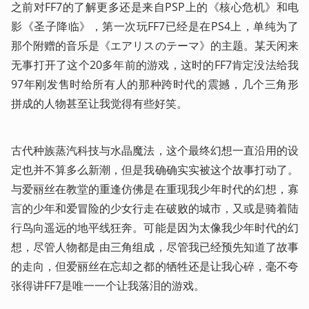
之前对FF7的了解更多还是来自PSP上的《核心危机》和电
影《圣子降临》，第一次玩FF7已经是在PS4上，单纯为了
那个附赠的音乐是《エアリスのテーマ》的主题。某天闲来
无事打开了这个20多年前的游戏，这时的FF7肯定没法给我
97年刚发售时给所有人的那种跨时代的震撼，几个三角形
拼成的人物甚至让我觉得有些好笑。
古代种族蒸汽科技与水晶魔法，这个最终幻想一直沿用的设
定也并不算多么新潮，但是我确确实实被这个故事打动了。
与爱丽丝在教堂的重逢仿佛是在重现我少年时代的幻想，寡
言的少年和爱冒险的少女行走在破败的城市，又或是骑着陆
行鸟向遥远的地平线狂奔。可能是因为太像我少年时代的幻
想，尽管人物都是由三角组成，尽管我已经预先知道了故事
的走向，但爱丽丝在忘却之都的牺牲还是让我心碎，毫不夸
张得讲FF7是唯一一个让我落泪的游戏。