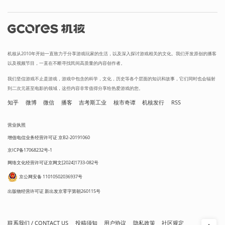
机核从2010年开始一直致力于分享游戏玩家的生活，以及深入探讨游戏相关的文化。我们开发原创的播客
以及视频节目，一直在不断寻找民间高质量的内容创作者。
我们坚信游戏不止是游戏，游戏中包含的科学，文化，历史等各个层面的知识和故事，它们同时也会辐射
到二次元甚至电影的领域，这些内容非常值得分享给热爱游戏的您。
知乎
微博
微信
播客
吉考斯工业
核市奇谭
机核发行
RSS
营业执照
增值电信业务经营许可证 京B2-20191060
京ICP备17068232号-1
网络文化经营许可证京网文[2024]1733-082号
京公网安备 11010502036937号
出版物经营许可证 新出发京零字第朝260115号
联系我们 / CONTACT US
投稿须知
用户协议
隐私政策
社区规定