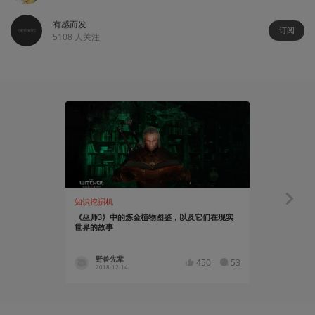
有感而发
订阅
5108
人关注
知识挖掘机
资讯
《巫师3》中的炼金植物图鉴，以及它们在现实
原来海利亚
世界的故事
剑去哪了？
野兽先辈
小五_Kl
450
53
2018-12-14
2018-11