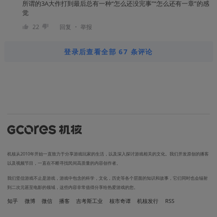
所谓的3A大作打到最后总有一种“怎么还没完事”“怎么还有一章”的感
觉
・
22
回复
举报
登录后查看全部 67 条评论
机核从2010年开始一直致力于分享游戏玩家的生活，以及深入探讨游戏相关的文化。我们开发原创的播客
以及视频节目，一直在不断寻找民间高质量的内容创作者。
我们坚信游戏不止是游戏，游戏中包含的科学，文化，历史等各个层面的知识和故事，它们同时也会辐射
到二次元甚至电影的领域，这些内容非常值得分享给热爱游戏的您。
知乎
微博
微信
播客
吉考斯工业
核市奇谭
机核发行
RSS