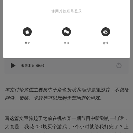
之作？
使用其他账号登录
游戏流程越长体验越好吗？游戏流程太短就不够良心？
2020-04-12
Kensnow
 Sign in with Apple
苹果
微信
微博
本文系用户投稿，不代表机核网观点
收听本文
09:49
本文讨论范围主要集中于角色扮演和动作冒险游戏，不包括
网游、策略、卡牌等可以玩到天荒地老的游戏。
写这篇文章缘起于之前在机核某一期节目中听到的一句话，
大意是：我花200块买个游戏，7个小时就给我打完了？上