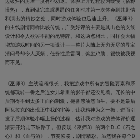
边破烂的房屋一度有些劝退。体验上升过程较为缓慢（俗称
慢热），直到做完血腥男爵的任务时才第一次体会到其剧情
和演出的精妙之处，同时游戏体验也迅速上升。《巫师3》
的主线剧情同样比较传统，广受好评的主要是其出色的支线
设计和令人欲罢不能的昆特牌。和这两点相比，同样会大幅
增加游戏时间的另一项设计——整片大陆上无穷无尽的寻宝
清问号却令人厌烦，任务性质雷同，奖励鸡肋，很快被我视
而不见。
《巫师3》主线流程很长，我把游戏中所有的冒险要素和系
统都玩转一番之后连女儿希里的影子都还没见着。冗长的中
后期得不到太多正面的刺激，拖沓感油然而生。要不是最后
阿瓦拉克的出现正中我的审美，让我精神为之一振，进而引
发了后期体验小幅上扬的过程，估计我对游戏的整体评价逐
渐要开始走下坡路了。但反观《巫师3》的两个DLC《石之
心》和《血与酒》，节奏紧凑，剧情精彩。虽然我在每个D