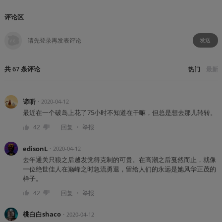
评论区
发送
共
67
条
评论
热门
最新
谛听
・
2020-04-12
最近在一个破岛上花了75小时不知道在干嘛，但总是想去那儿转转。
・
42
回复
举报
edisonL
・
2020-04-12
去年通关只狼之后越发觉得克制的可贵。在高潮之后戛然而止，就像
一位绝世佳人在巅峰之时急流勇退，留给人们的永远是她风华正茂的
样子。
・
42
回复
举报
桃白白shaco
・
2020-04-12