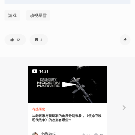
游戏
动视暴雪
12
4
14:31
09:12
有感而发
知识挖掘机
从老玩家与新玩家的角度分别来看，《使命召唤
《使命召唤
现代战争》的改变有哪些？
色？| 游戏
小虎SDoIC
卡姐Ca