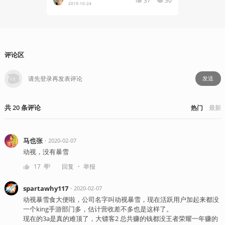
37
30
2019-10-24
2019-10
评论区
发送
共
20
条
评论
热门
最新
马也张
・
2020-02-07
动视，没有暴雪
・
17
回复
举报
spartawhy117
・
2020-02-07
动视暴雪食大便啦，公司名字叫动视暴雪，现在活跃用户加起来都没
一个king手游部门多，估计营收差不多也是这样了。
现在的3a是真的难顶了，大镖客2 总共赚的钱都没王者荣耀一年赚的