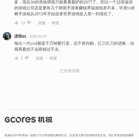
多，现在3A的营收牌面只能看看蠢驴的2077了。所以一个过得滋润
的游戏公司还是要有几个牌面手游来赚钱养端游组差不多，毕竟tx依
赖手游就从2012年开始连拿世界游戏收入第一到现在了。
・
12
回复
举报
凉快zz
・
2020-02-07
每出一代cod都是千万销量打底，还不算内购，亿刀亿刀的进账，动
视再蠢也不会跟钱过不去。
・
3
回复
举报
已全部加载
机核从2010年开始一直致力于分享游戏玩家的生活，以及深入探讨游戏相关的文化。我们开发原创的播客