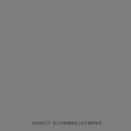
《战地风云5》至少在枪械模型上还不敢瞎发挥