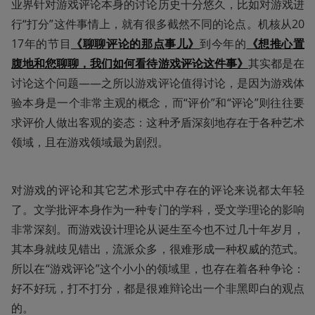
业界针对游戏评论本身的讨论历史十分悠久，比如对游戏进
行“打分”这件事情上，就有很多截然不同的论点。机核从20
17年的节目
《聊聊评论的那点事儿》
到今年的
《想推心置
腹地和您聊聊，我们如何看待游戏评论这件事》
其实都是在
讨论这个问题——之所以游戏评论值得讨论，是因为游戏体
验本身是一个非常主观的概念，而“评价”和“评论”则往往要
求评价人做出客观的姿态：这种矛盾深刻地存在于各种艺术
领域，且在游戏领域最为剧烈。
对游戏的评论和其它艺术形式中存在的评论来说都太年轻
了。文学批评本身作为一种专门的学科，受文学理论的影响
非常深刻。而游戏设计理论从诞生至今也不过几十年岁月，
其本身就歧见错出，流派众多，很难形成一种权威的范式。
所以在“游戏评论”这个小小的领域里，也存在着各种争论：
好不好玩，打不打分，都是很难辩论出一个非黑即白的观点
的。