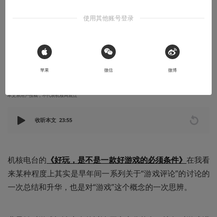
有感而发
使用其他账号登录
“游戏评论”的另一个维度：抽象与真实
听机核电台《好玩，是不是一款好游戏的必须条件》有感
 Sign in with Apple
2019-12-20
龙草
苹果
微信
微博
本文系用户投稿，不代表机核网观点
收听本文
23:55
机核电台的
《好玩，是不是一款好游戏的必须条件》
在我看
来某种程度上其实是早年间一系列关于“游戏评论”的讨论的
一次总结和升华，也是对“游戏”这个概念的一次思辨。