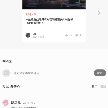
安利大帝
安利大帝
一款没有战斗只有对话和推理的RPG游戏——
雄心自何而来
《极乐迪斯科》
v翼
核众oJ
72
30
2020-03-29
2020-01
评论区
发送
共
32
条
评论
热门
最新
趴活儿
・
2019-10-01
硬汉侦探左翔太郎