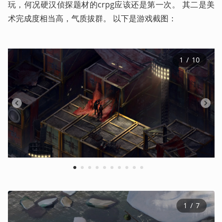
玩，何况硬汉侦探题材的crpg应该还是第一次。 其二是美
术完成度相当高，气质拔群。 以下是游戏截图：
1
 / 
10
1
2
3
4
5
6
7
8
9
10
1
 / 
7