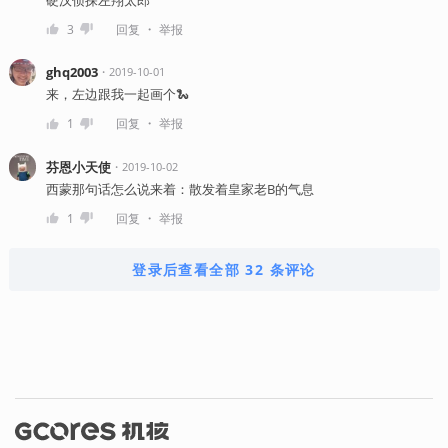
・
3
回复
举报
ghq2003
・
2019-10-01
来，左边跟我一起画个🐍
・
1
回复
举报
芬恩小天使
・
2019-10-02
西蒙那句话怎么说来着：散发着皇家老B的气息
・
1
回复
举报
登录后查看全部 32 条评论