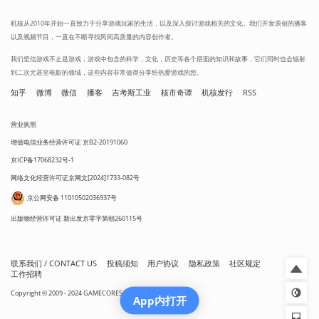
机核从2010年开始一直致力于分享游戏玩家的生活，以及深入探讨游戏相关的文化。我们开发原创的播客
以及视频节目，一直在不断寻找民间高质量的内容创作者。
我们坚信游戏不止是游戏，游戏中包含的科学，文化，历史等各个层面的知识和故事，它们同时也会辐射
到二次元甚至电影的领域，这些内容非常值得分享给热爱游戏的您。
知乎
微博
微信
播客
吉考斯工业
核市奇谭
机核发行
RSS
营业执照
增值电信业务经营许可证 京B2-20191060
京ICP备17068232号-1
网络文化经营许可证京网文[2024]1733-082号
京公网安备 11010502036937号
出版物经营许可证 新出发京零字第朝260115号
联系我们 / CONTACT US
投稿须知
用户协议
隐私政策
社区规定
工作招聘
Copyright © 2009 - 2024 GAMECORES. All Rights Reserved
App内打开