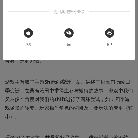
收听本文
10:58
使用其他账号登录
《季迁-SeasonShift》
是我们
CultlessGame（不懂游
 Sign in with Apple
戏）
小组今年九月参与机核BOOOM活动期间制作的横板跳
苹果
微信
微博
跃游戏，同时包含了要素收集、障碍躲避和解谜的元素，并
带有一定的剧情。
游戏主旨取了主题
Shift
的
变迁
一意。讲述了松鼠们历经四
季变迁，在桑海沧田中求得生存与繁衍的故事。游戏中我们
又从多个角度对我们的
shift
进行了阐释尝试，如：四季游
戏场景的转变、玩家操作角色的切换及主要玩法的变更（较
小）。
具体内容大致为：
秋
季的坚果收集——横板过关与追击战、