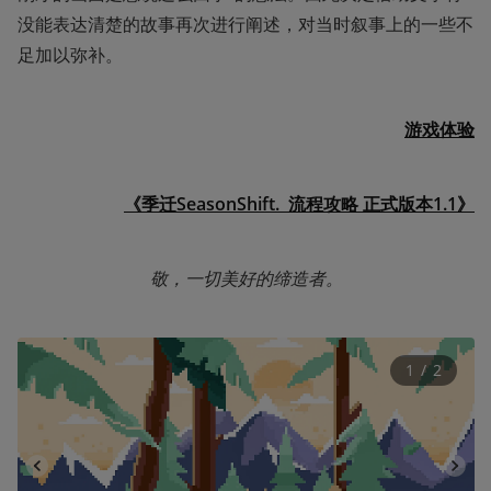
没能表达清楚的故事再次进行阐述，对当时叙事上的一些不
足加以弥补。
游戏体验
《季迁SeasonShift.  
流程攻略
 正式版本1.1》
敬，一切美好的缔造者。
1
 / 
2