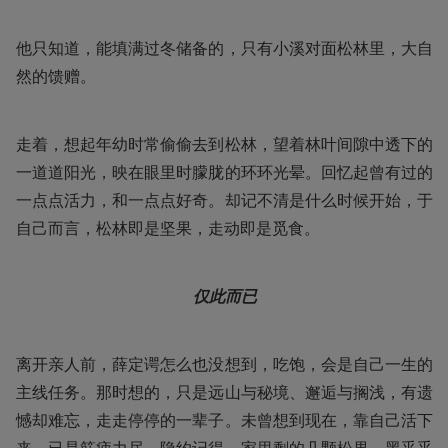
他只知道，能填满过冬储备的，只有小溪对面松林里，大自
然的馈赠。
走着，想起年幼时常偷偷去到松林，望着林叶间隙中透下的
一道道阳光，映在眼里时朦胧的环环光晕。回忆起曾有过的
一点点活力，和一点点好奇。却记不清是什么时候开始，于
自己而言，松林即是坚果，走动即是觅食。
仅此而已
离开亲人前，薛定谔怎么也没想到，吃饱，会是自己一生的
主线任务。那时想的，只是远山与秘境、邂逅与搁浅，有遗
憾却难忘，走走停停的一辈子。未曾想到现在，靠自己活下