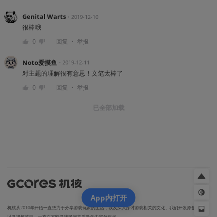
Genital Warts
・
2019-12-10
很棒哦
・
0
回复
举报
Noto爱摸鱼
・
2019-12-11
对主题的理解很有意思！文笔太棒了
・
0
回复
举报
已全部加载
App内打开
机核从2010年开始一直致力于分享游戏玩家的生活，以及深入探讨游戏相关的文化。我们开发原创的播客
以及视频节目，一直在不断寻找民间高质量的内容创作者。