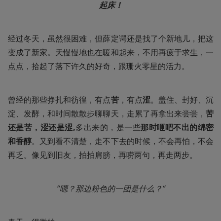
起床！
经过冬天，虽然很困难，但薛定谔还是找了个新地儿，把这
变成了新家。天慢慢地也在暖和起来，不用再疲于求生，一
点点，拾起了落下许久的好奇，跟珊火零星的活力。
曾经的那些挣扎和彷徨，有点
苦
，有点
涩
。盖住、封好、沉
淀、发酵，和时间散散步聊聊天，走累了再拿出来尝尝，
苦
还是苦，涩还是涩,
多出来的，是一些
那时咂吧不出的绵密
和香醇
。又到看不清楚，走不下去的时候，不会再怕，不会
再乏。像见到旧友，拍拍肩膀，再唠两句，再走两步。
“嗯？那边粉色的一团是什么？“