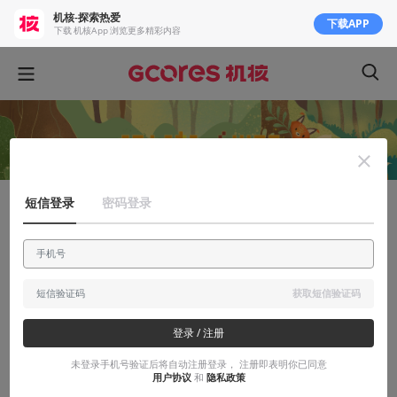
机核-探索热爱
下载APP
下载 机核App 浏览更多精彩内容
短信登录
密码登录
安利大帝
BOOOM参赛游戏《季迁》想讲的故事
季迁物语
获取短信验证码
2019-12-10
有人叫白添
登录 / 注册
未登录手机号验证后将自动注册登录， 注册即表明你已同意
用户协议
和
隐私政策
本文系用户投稿，不代表机核网观点