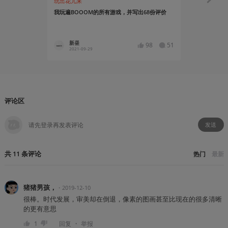
玩出花儿来
官方活动
我玩遍BOOOM的所有游戏，并写出68份评价
BOOOM线
支持一下你
新昼
bazing
98
51
2021-09-29
2021-09
评论区
发送
共
11
条
评论
热门
最新
猪猪男孩，
・
2019-12-10
很棒。时代发展，审美却在倒退，像素的图画甚至比现在的很多清晰
的更有意思
・
1
回复
举报