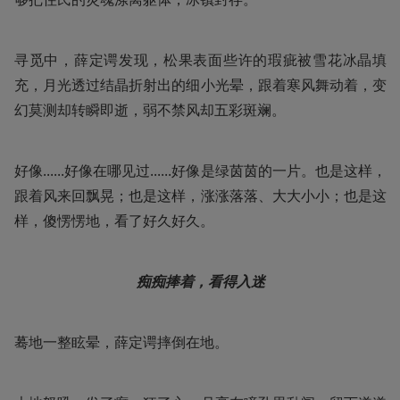
寻觅中，薛定谔发现，松果表面些许的瑕疵被雪花冰晶填
充，月光透过结晶折射出的细小光晕，跟着寒风舞动着，变
幻莫测却转瞬即逝，弱不禁风却五彩斑斓。
好像......好像在哪见过......好像是绿茵茵的一片。也是这样，
跟着风来回飘晃；也是这样，涨涨落落、大大小小；也是这
样，傻愣愣地，看了好久好久。
痴痴捧着，看得入迷
蓦地一整眩晕，薛定谔摔倒在地。