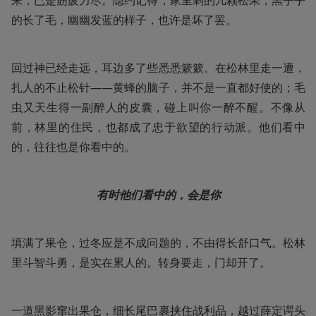
来，已是筋疲力尽。隐约记得，家里剩的几颗松果，黑乎乎
的长了毛，幽幽发蓝的样子，也许是坏了罢。
回过神已经走远，耳边多了些悉悉簌簌。在松林里走一遭，
扎人的不止松针——黄蜂的脑子，并不是一直都好使的；毛
虫又天生得一副醉人的皮囊，碰上叫你一醉不醒。不像从
前，林里的住民，也都成了忠于欲望的行动派。他们看中
的，往往也是你看中的。
有时他们看中的，会是你
填满了果仓，过冬应是不成问题的，不由得长舒口气。松林
里斗智斗勇，是实在累人的。转身要走，门却开了。
一道黑影窜出果仓，细长尾巴裹挟住战利品，越过薛定谔头