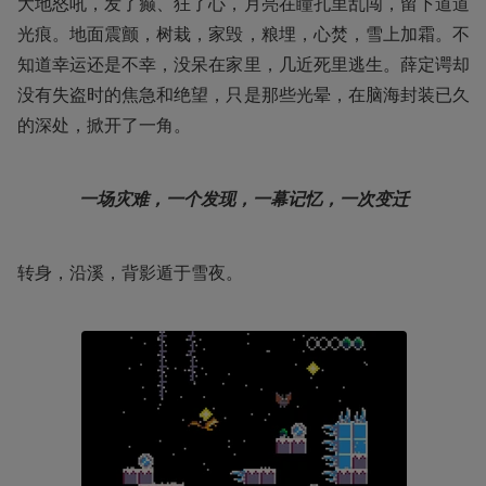
大地怒吼，发了癫、狂了心，月亮在瞳孔里乱闯，留下道道
光痕。地面震颤，树栽，家毁，粮埋，心焚，雪上加霜。不
知道幸运还是不幸，没呆在家里，几近死里逃生。薛定谔却
没有失盗时的焦急和绝望，只是那些光晕，在脑海封装已久
的深处，掀开了一角。
一场灾难，一个发现，一幕记忆，一次变迁
转身，沿溪，背影遁于雪夜。