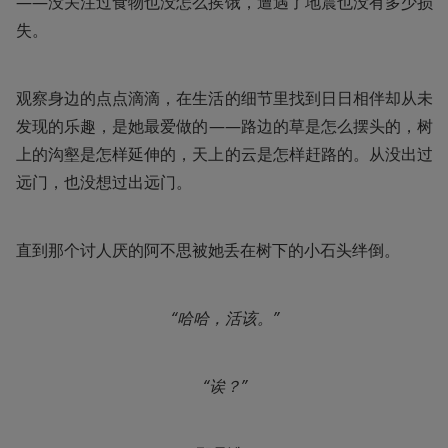
——没关注过食物也没怎么挨饿，遭遇了地震也没有多少损
失。
观察身边的点点滴滴，在生活的细节里找到日日相伴却从未
发现的乐趣，是她最爱做的——路边的草是怎么摆头的，树
上的沟壑是怎样延伸的，天上的云是怎样赶路的。从没出过
远门，也没想过出远门。
直到那个讨人厌的阿不思被她丢在树下的小石头绊倒。
“哈哈，活该。”
“诶？”