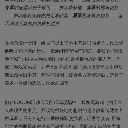
冬
季的地震后房子被毁——推冰块解谜、
春
季的视角切换
——加以推石头解密的元素收集、
夏
季视角再次切换——运
用弹跳元素的爽快横板过关
在概念设计阶段，组员们提出了不少有意思的点子，比如切
换听觉和视觉的玩法；把
shift
解释成“轮班”、换班”的“轮班
地下城”；根据人物在地图中的位置切换玩家的能力等。为
保证游戏完成度，并考虑到熟悉引擎（pico-8便于上手但后
期瓶颈层出不穷）与时间限制，综合各方案情况后，选择了
美术小姐姐的想法，松鼠的四季。
但在BOOOM活动当天的试玩现场中，我发现游戏（由于本
人表现力的不足）并没能很好地将想说的这个故事传达给各
位玩家，只有在进行一番解释和交流后，玩家才会有“原来
刚才的画面是想说这么回事”的想法。因此决定借助文字将