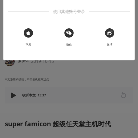
使用其他账号登录
知识挖掘机
任天堂战棋游戏始祖的故事：《火焰纹章》
的历史（SFC篇）
 Sign in with Apple
苹果
微信
微博
一部源远流长、影响整个日本游戏产业的游戏是如何诞生的
2019-10-15
罗伊SD
本文系用户投稿，不代表机核网观点
收听本文
13:37
super famicon 超级任天堂主机时代