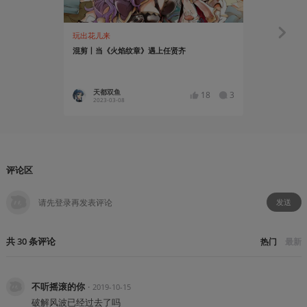
玩出花儿来
知识挖掘机
混剪丨当《火焰纹章》遇上任贤齐
玩过《风花
后的故事
天都双鱼
葡萄叶
18
3
2023-03-08
2019-08
评论区
发送
共
30
条
评论
热门
最新
不听摇滚的你
・
2019-10-15
破解风波已经过去了吗