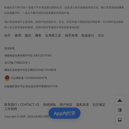
机核从2010年开始一直致力于分享游戏玩家的生活，以及深入探讨游戏相关的文化。我们开发原创的播客
以及视频节目，一直在不断寻找民间高质量的内容创作者。
我们坚信游戏不止是游戏，游戏中包含的科学，文化，历史等各个层面的知识和故事，它们同时也会辐射
到二次元甚至电影的领域，这些内容非常值得分享给热爱游戏的您。
知乎
微博
微信
播客
吉考斯工业
核市奇谭
机核发行
RSS
营业执照
增值电信业务经营许可证 京B2-20191060
京ICP备17068232号-1
网络文化经营许可证京网文[2024]1733-082号
京公网安备 11010502036937号
出版物经营许可证 新出发京零字第朝260115号
联系我们 / CONTACT US
投稿须知
用户协议
隐私政策
社区规定
工作招聘
App内打开
Copyright © 2009 - 2024 GAMECORES. All Rights Reserved