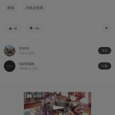
游戏
火焰之纹章
68
149
罗伊SD
关注
220
人关注
知识挖掘机
订阅
40489
人关注
04:20