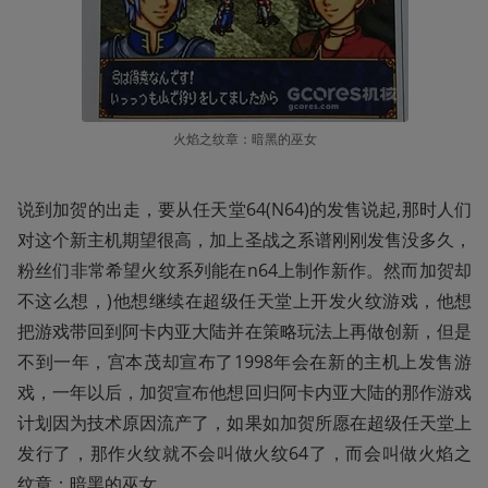
火焰之纹章：暗黑的巫女
说到加贺的出走，要从任天堂64(N64)的发售说起,那时人们
对这个新主机期望很高，加上圣战之系谱刚刚发售没多久，
粉丝们非常希望火纹系列能在n64上制作新作。然而加贺却
不这么想，)他想继续在超级任天堂上开发火纹游戏，他想
把游戏带回到阿卡内亚大陆并在策略玩法上再做创新，但是
不到一年，宫本茂却宣布了1998年会在新的主机上发售游
戏，一年以后，加贺宣布他想回归阿卡内亚大陆的那作游戏
计划因为技术原因流产了，如果如加贺所愿在超级任天堂上
发行了，那作火纹就不会叫做火纹64了，而会叫做火焰之
纹章：暗黑的巫女。