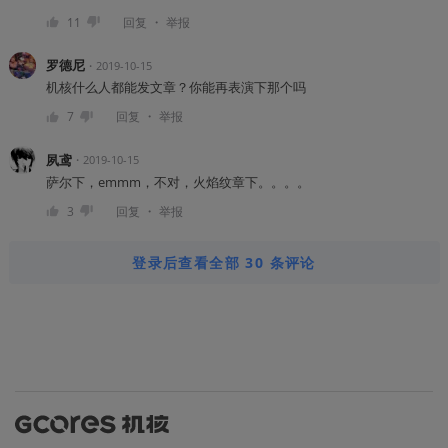
・
11
回复
举报
罗德尼
・
2019-10-15
机核什么人都能发文章？你能再表演下那个吗
・
7
回复
举报
夙鸢
・
2019-10-15
萨尔下，emmm，不对，火焰纹章下。。。。
・
3
回复
举报
登录后查看全部 30 条评论