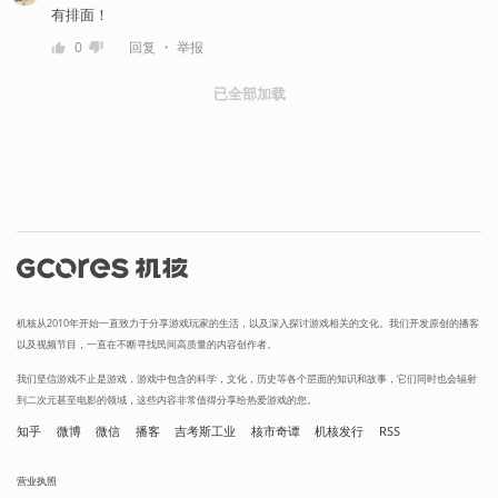
有排面！
・
0
回复
举报
已全部加载
机核从2010年开始一直致力于分享游戏玩家的生活，以及深入探讨游戏相关的文化。我们开发原创的播客
以及视频节目，一直在不断寻找民间高质量的内容创作者。
我们坚信游戏不止是游戏，游戏中包含的科学，文化，历史等各个层面的知识和故事，它们同时也会辐射
到二次元甚至电影的领域，这些内容非常值得分享给热爱游戏的您。
知乎
微博
微信
播客
吉考斯工业
核市奇谭
机核发行
RSS
营业执照