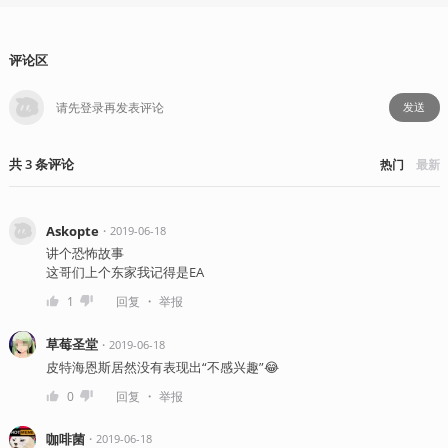
评论区
发送
共
3
条
评论
热门
最新
Askopte
・
2019-06-18
讲个恐怖故事
这哥们上个东家我记得是EA
・
1
回复
举报
草莓圣堂
・
2019-06-18
皮特海恩斯居然没有表现出“不感兴趣”😂
・
0
回复
举报
咖啡菌
・
2019-06-18