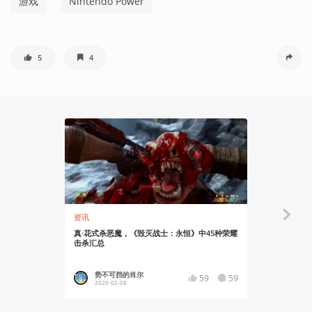
游戏
Nintendo Power
5
4
资讯
资讯
真·花式杀恶魔，《毁灭战士：永恒》中45种荣耀
提神醒脑，
击杀汇总
演示
势不可挡的肖尔
势不可
59
59
2020-02-08
2020-02