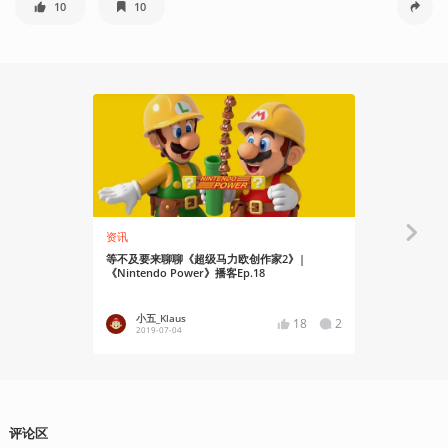
10
10
资讯
资讯
等不及要来聊聊《超级马力欧创作家2》|
Joker正式加
《Nintendo Power》播客Ep.18
Power》播客
小五_Klaus
小五_Kl
18
2
2019-07-04
2019-04
评论区