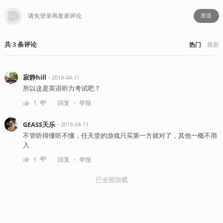
发送
共
3
条
评论
热门
最新
寂静hill
・
2019-04-11
所以这是英语听力考试吧？
・
1
回复
举报
GEASS天乐
・
2019-04-11
不管听得懂听不懂，任天堂的游戏只买第一方就对了，其他一概不用
入
・
1
回复
举报
已全部加载