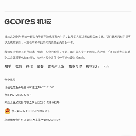
机核从2010年开始一直致力于分享游戏玩家的生活，以及深入探讨游戏相关的文化。我们开发原创的播客
以及视频节目，一直在不断寻找民间高质量的内容创作者。
我们坚信游戏不止是游戏，游戏中包含的科学，文化，历史等各个层面的知识和故事，它们同时也会辐射
到二次元甚至电影的领域，这些内容非常值得分享给热爱游戏的您。
知乎
微博
微信
播客
吉考斯工业
核市奇谭
机核发行
RSS
营业执照
增值电信业务经营许可证 京B2-20191060
京ICP备17068232号-1
网络文化经营许可证京网文[2024]1733-082号
京公网安备 11010502036937号
出版物经营许可证 新出发京零字第朝260115号