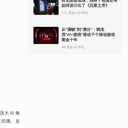
在见面会现场，我终于知道吹哥
如何设计出了《沉星之序》
151
喜欢
•
20
评论
从"满帧"到"满分"：骁龙
用"AI+游戏"推动下个移动游戏
黄金十年
44
喜欢
•
4
评论
大 AI 角
反饥饿、反