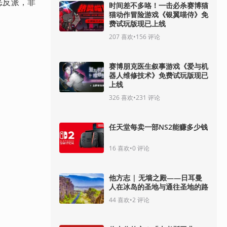
恶反派，非
时间差不多咯！一击必杀赛博猫
猫动作冒险游戏《银翼喵侍》免
费试玩版现已上线
207
喜欢
•
156
评论
赛博朋克医生叙事游戏《爱与机
器人维修技术》免费试玩版现已
上线
326
喜欢
•
231
评论
任天堂每卖一部NS2能赚多少钱
16
喜欢
•
0
评论
他方志 | 无墙之殿——日耳曼
人在冰岛的圣地与通往圣地的路
44
喜欢
•
2
评论