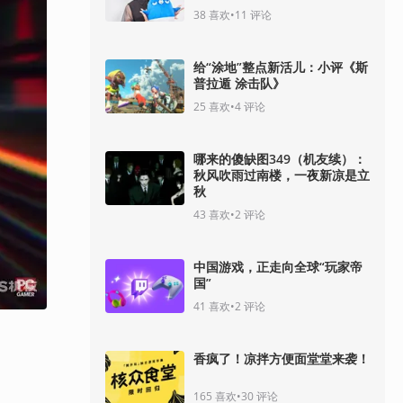
38
喜欢
•
11
评论
给“涂地”整点新活儿：小评《斯
普拉遁 涂击队》
25
喜欢
•
4
评论
哪来的傻缺图349（机友续）：
秋风吹雨过南楼，一夜新凉是立
秋
43
喜欢
•
2
评论
中国游戏，正走向全球“玩家帝
国”
41
喜欢
•
2
评论
香疯了！凉拌方便面堂堂来袭！
165
喜欢
•
30
评论