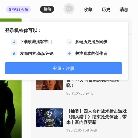
收藏
历史
消息
GPASS会员
最热资讯
登录机核你可以：
下载收藏播客节目
多端历史播放同步
《GTA6》“分量十足的一瞥”预
告将于8月28日推出
发布内容动态/评论
关注喜欢的创作者
35
喜欢
•
30
评论
登录 / 注册
《影之刃零》8月12日开启预
售！11分钟全新实机即将揭
晓！
93
喜欢
•
33
评论
【抽奖】四人合作战术射击游戏
《佣兵猎手》结束抢先体验，带
来丰富内容更新
196
喜欢
•
168
评论