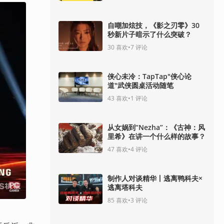
自嘲加炫技，《影之刃零》30
秒新片子暗示了什么突破？
30
喜欢
•
7
评论
侠心未冷：TapTap"侠心论
道"武侠圆桌活动随笔
43
喜欢
•
1
评论
从女娲到“Nezha”：《古神：风
里希》在讲一个什么样的故事？
47
喜欢
•
4
评论
制作人对谈精华丨逃离鸭科夫×
逃离塔科夫
85
喜欢
•
3
评论