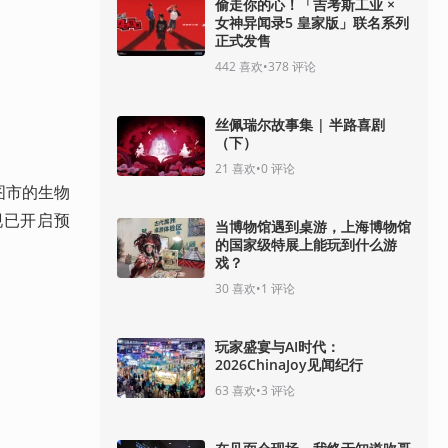
偷走你的心！「吉考斯工业 ×
女神异闻录5 皇家版」联名系列
正式发售
442
喜欢
•
378
评论
丝佩瑞尔故事集 | 半路喜剧
（下）
21
喜欢
•
0
评论
图市的生物
现已开启预
当博物馆遇到桌游，上海博物馆
的国家级特展上能玩到什么游
戏？
30
喜欢
•
1
评论
玩家盛宴与AI时代：
2026ChinaJoy见闻纪行
63
喜欢
•
3
评论