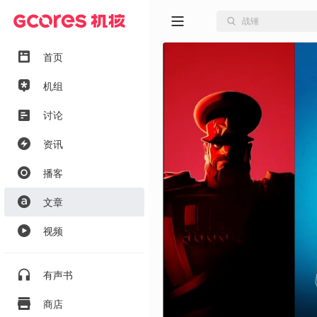
首页
机组
讨论
资讯
播客
文章
视频
有声书
商店