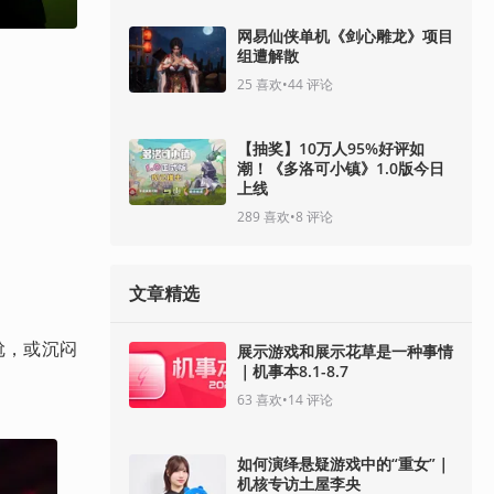
网易仙侠单机《剑心雕龙》项目
组遭解散
25
喜欢
•
44
评论
【抽奖】10万人95%好评如
潮！《多洛可小镇》1.0版今日
上线
289
喜欢
•
8
评论
文章精选
尴尬，或沉闷
展示游戏和展示花草是一种事情
｜机事本8.1-8.7
63
喜欢
•
14
评论
如何演绎悬疑游戏中的“重女”｜
机核专访土屋李央