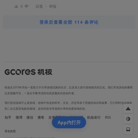
・
6
回复
举报
登录后查看全部 114 条评论
机核从2010年开始一直致力于分享游戏玩家的生活，以及深入探讨游戏相关的文化。我们开发原创的播客
以及视频节目，一直在不断寻找民间高质量的内容创作者。
我们坚信游戏不止是游戏，游戏中包含的科学，文化，历史等各个层面的知识和故事，它们同时也会辐射
到二次元甚至电影的领域，这些内容非常值得分享给热爱游戏的您。
知乎
微博
微信
播客
吉考斯工业
核市奇谭
机核发行
RSS
App内打开
营业执照