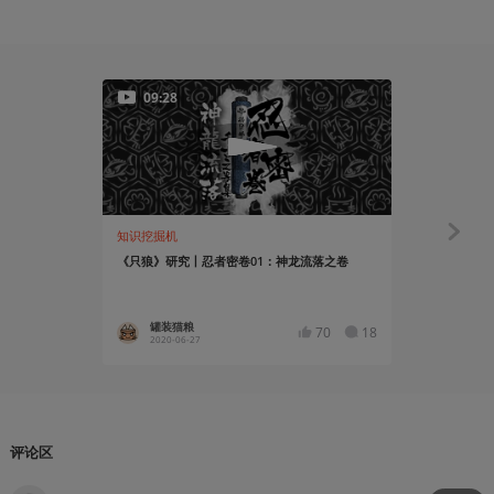
09:28
32:17
知识挖掘机
玩出花儿来
《只狼》研究丨忍者密卷01：神龙流落之卷
熟肉丨《只狼》同
A Lot Pres
罐装猫粮
尉小白
70
18
2020-06-27
2020-05
评论区