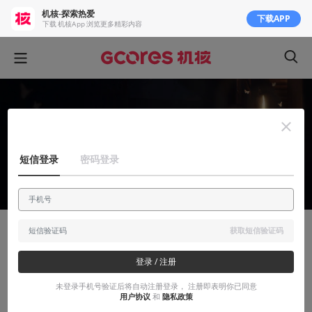
机核-探索热爱
下载APP
下载 机核App 浏览更多精彩内容
短信登录
密码登录
获取短信验证码
玩出花儿来
登录 / 注册
《隻狼 影逝二度》简体中文猫粮修订版 发
布
未登录手机号验证后将自动注册登录， 注册即表明你已同意
用户协议
和
隐私政策