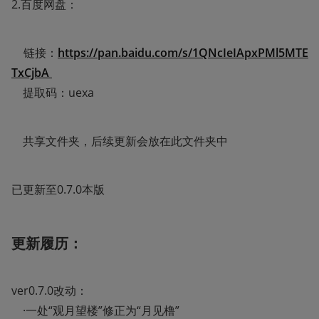
2.百度网盘：
    链接：
https://pan.baidu.com/s/1QNcIeIApxPMl5MTE
TxCjbA 
    提取码：uexa 
    共享文件夹，后续更新会放在此文件夹中
已更新至0.7.0本版
更新履历：
ver0.7.0改动：

    ·一处“观月望楼”修正为“月见橹”
