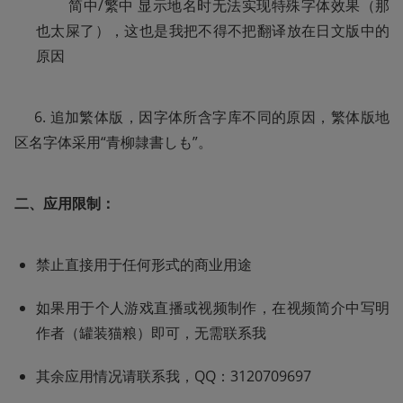
        简中/繁中 显示地名时无法实现特殊字体效果（那
也太屎了），这也是我把不得不把翻译放在日文版中的
原因
     6. 追加繁体版，因字体所含字库不同的原因，繁体版地
区名字体采用“青柳隷書しも”。
二、应用限制：
禁止直接用于任何形式的商业用途
如果用于个人游戏直播或视频制作，在视频简介中写明
作者（罐装猫粮）即可，无需联系我
其余应用情况请联系我，QQ：3120709697