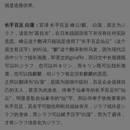
就是追善供养。
长手百足 白蒲：
官译 长手百足 峰云/麒。 白蒲，原文为ジ
ラフ，读音为“基拉夫”，在日本战国语境下并没有任何实际
意思。峰云这个翻译只能说是借用了“长手百足仙云”（这个
原文有汉字）的叫法。“麒”这个翻译有些乌龙，因为现代汉
语中ジラフ指长颈鹿，即英文的giraffe，而日文中长颈鹿既
可以叫ジラフ，也可以叫キリン，而キリン既可以指长颈
鹿，也可以指麒麟，但ジラフ肯定没有麒麟的意思。

之所以翻译为“白蒲”，是因为游戏中提到，百足众会选择自
己的主人，甚至为此改名。侍奉于仙峯寺的长手百足叫“仙
云”，明显是取自仙峯寺的“仙”字。所以侍奉于铁炮要塞的
长手百足，其名字可能也和蛇目姐妹有关，ジラフ或许是シ
ラフ的变体，而シラフ可以赋予汉字“白蒲”，而为了避讳，
才将シラフ浊音化为ジラフ。