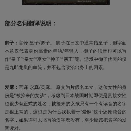
部分名词翻译说明：
御子：
官译 皇子/卿子。 御子在日文中通常指皇子，但字面
本意仅代表身份高贵的年幼/年轻人，御子的读音也可以写
作“皇子”“皇女”“巫女”“神子”“亲王”等。游戏中御子代表的仅
是九郎龙胤的血统，并不包含政治出身上的因素。
爱麻：
官译 永真/英麻。 原文为片假名エマ，这位女性的身
份是“被捡来的女孩”，考虑到日本战国时期即便是贵族女性
也很少有正式的姓名，被捡来的女孩只有一个有读音的名字
是很正常的，这也是为什么我执着于“爱麻”这个还原读音的
名字，如果连可以书写的汉字都没有，至少应该把名字的发
音读对。