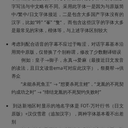
字写法与中文略有不同。采用此字体一是因为与原版简
中/繁中/日文字体接近，二是包含大多国产字体没有的
汉字，比如“吽” “峯” “隻“， 而包含这些汉字的字体大多
是最常见的宋体，楷体等，与上述字体区别较大
考虑到配合语音的字幕不应过于晦涩，对话字幕基本沿
用简中原版，仅替换了个别称谓，修改了少数翻译错误

        例如：皇子→御子，永真→爱麻（最接近日文发音
的读法，且日文读音ema可对应此汉字），祭奠帮→供
养众

        “未能杀死鱼王” → “想要杀死主鲤”，“龙胤的不死契
约成功之时” → “缔结龙胤的不死契约失败时”
 到达新地区时显示的地名字体是 FOT-万叶行书（日文
原版）+汉仪雪君（追加汉字），两种字体基本看不出差
别
