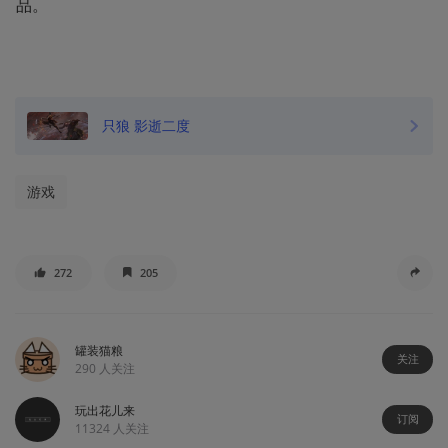
品。
只狼 影逝二度
游戏
272
205
罐装猫粮
关注
290
人关注
玩出花儿来
订阅
11324
人关注