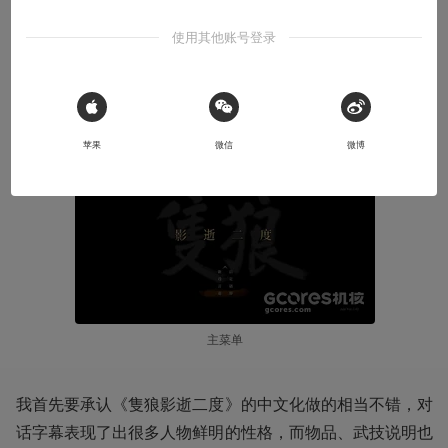
我把《隻狼 影逝二度》PC版的物品/武技说明重新汉化了一遍
使用其他账号登录
2019-04-17
罐装猫粮
本文系用户投稿，不代表机核网观点
 Sign in with Apple
苹果
微信
微博
主菜单
我首先要承认《隻狼影逝二度》的中文化做的相当不错，对
话字幕表现了出很多人物鲜明的性格，而物品、武技说明也