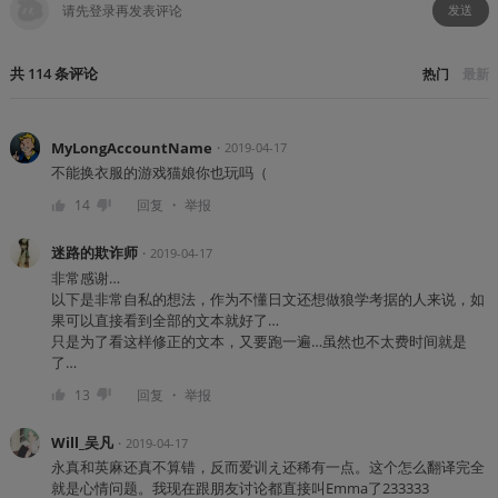
发送
共
114
条
评论
热门
最新
MyLongAccountName
・
2019-04-17
不能换衣服的游戏猫娘你也玩吗（
・
14
回复
举报
迷路的欺诈师
・
2019-04-17
非常感谢…
以下是非常自私的想法，作为不懂日文还想做狼学考据的人来说，如
果可以直接看到全部的文本就好了…
只是为了看这样修正的文本，又要跑一遍…虽然也不太费时间就是
了…
・
13
回复
举报
Will_吴凡
・
2019-04-17
永真和英麻还真不算错，反而爱训え还稀有一点。这个怎么翻译完全
就是心情问题。我现在跟朋友讨论都直接叫Emma了233333