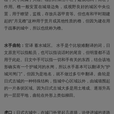
作用。橹一般安置在城墙边角，或视野良好的城区中央位
置，用于瞭望，监视，存放兵器甲胄等。但也有和平时期建
起的“月见橹”这种用于赏月或其他性质的橹，但因为建在用
于战事的城中，所以也统称为橹。
水手曲轮：
官译 蓄水城区。 水手是个比较难翻译的词，日
文原意可以指船员，也可以指说话时的尾音，但明显都不适
用于此处。日文中手可以指一切和手有关的东西，结合该地
形确实有一个护城河的水闸，所以水手基本可以翻译为“护
城河闸门”，但因为是地名，就不做过多引申翻译。曲轮是
日式古城的一种特殊结构，指城中心区域以外，由城墙围起
的一片条状区域。因为日式古城大多是用土堆成、逐渐升高
的一层层平地，曲轮在外形上类似梯田。
虎口：
日式古城中，在城门外竖起几道墙，迫使进城的道路