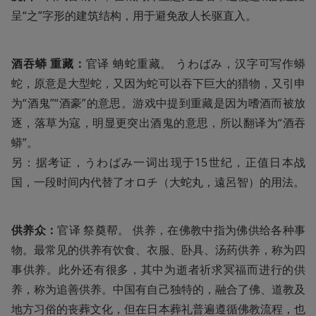
呈“之”字形的建筑结构，用于避免敌人长驱直入。
酒吞蟒 重藏：
官译 蚺蛇重藏。 うわばみ，汉字可写作蟒
蛇，原意是大型蛇，又因为蛇可以吞下巨大的猎物，又引申
为“酒鬼”“酒豪”的意思。游戏中提到重藏是因为嗜酒而被放
逐，落草为寇，明显更突出酒鬼的意思，所以翻译为“酒吞
蟒”。

另：据考证，うわばみ一词出现于15世纪，正值日本战
国，一段时间内代替了オロチ（大蛇丸，遠呂智）的用法。
供养众：
官译 祭奠帮。 供养，在佛教中指为佛供给各种事
物。最常见的供养有饮食、衣服、卧具、汤药供养，称为四
事供养。此外还有很多，其中为逝者祈求冥福而进行的供
养，称为追善供养。中国有自己独特的，融合了佛、道教及
地方习俗的丧葬文化，但在日本葬礼普遍遵循佛教流程，也