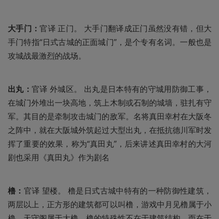
大手门：
官译 正门。 大手门翻译成正门虽然没有错，但大
手门特指“日式古城的正面城门”，是个专有名词。一般也是
攻城战最激烈的战场。
出丸：
官译 外城区。 出丸是日本特有的守城用防御工事，
在城门外堆出一块高地，筑上木制或石制的城墙，驻扎有守
军。其目的是牵制攻击城门的敌军。名将真田幸村在大阪冬
之阵中，就在大阪城外筑起过大型出丸，在抵抗德川军时发
挥了重要的效果，称为“真田丸”，后来讲述真田幸村的大河
剧也采用《真田丸》作为剧名
橹：
官译 望楼。 橹是日式古城中特有的一种防御性建筑，
两层以上，正方形的建筑都可以叫橹，游戏中月见橹属于小
橹，天守阁属于大橹。橹的特殊性不在于建筑结构，而在于