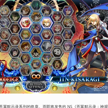
苍翼默示录系列的终章。而即将发售的 NS《苍翼默示录：神观