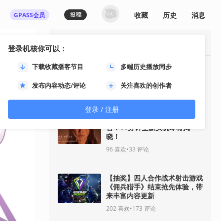
收藏
历史
消息
GPASS会员
最热资讯
登录机核你可以：
下载收藏播客节目
多端历史播放同步
《GTA6》“分量十足的一瞥”预
告将于8月28日推出
发布内容动态/评论
关注喜欢的创作者
37
喜欢
•
30
评论
登录 / 注册
《影之刃零》8月12日开启预
售！11分钟全新实机即将揭
晓！
96
喜欢
•
33
评论
【抽奖】四人合作战术射击游戏
《佣兵猎手》结束抢先体验，带
来丰富内容更新
202
喜欢
•
173
评论