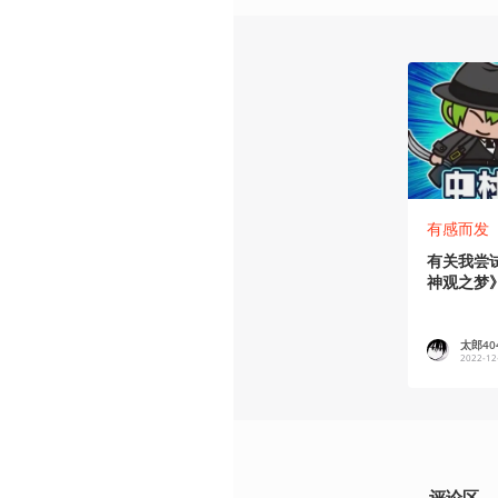
有感而发
有关我尝
神观之梦
太郎40
2022-12
评论区