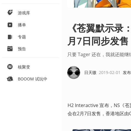
游戏库
《苍翼默示录：
播单
专题
月7日同步发售
预告
只要 Tager 还在，我就还能
核聚变
日天嗷
2019-02-01
发布
BOOOM 试玩中
H2 Interactive 宣
会在2月7日发售，香港地区由