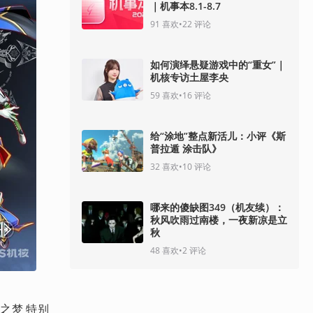
｜机事本8.1-8.7
91
喜欢
•
22
评论
如何演绎悬疑游戏中的“重女”｜
机核专访土屋李央
59
喜欢
•
16
评论
给“涂地”整点新活儿：小评《斯
普拉遁 涂击队》
32
喜欢
•
10
评论
哪来的傻缺图349（机友续）：
秋风吹雨过南楼，一夜新凉是立
秋
48
喜欢
•
2
评论
之梦 特别