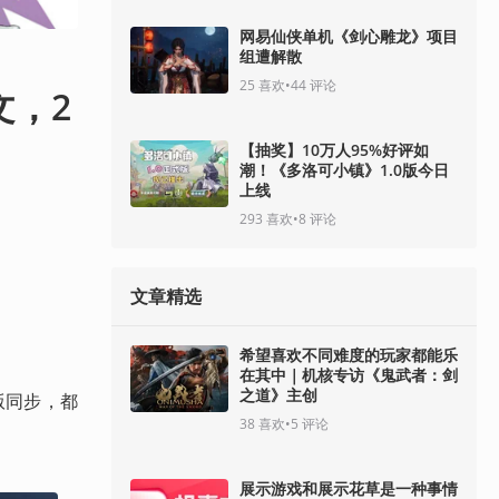
网易仙侠单机《剑心雕龙》项目
组遭解散
25
喜欢
•
44
评论
文，2
【抽奖】10万人95%好评如
潮！《多洛可小镇》1.0版今日
上线
293
喜欢
•
8
评论
文章精选
希望喜欢不同难度的玩家都能乐
在其中｜机核专访《鬼武者：剑
之道》主创
日版同步，都
38
喜欢
•
5
评论
展示游戏和展示花草是一种事情