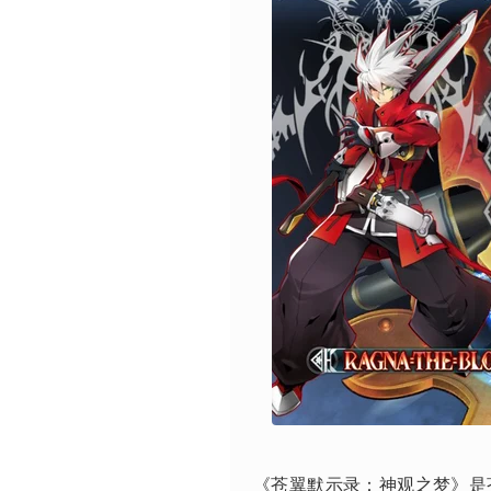
《苍翼默示录：神观之梦》是