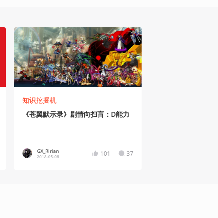
知识挖掘机
《苍翼默示录》剧情向扫盲：D能力
GX_Ririan
101
37
2018-05-08