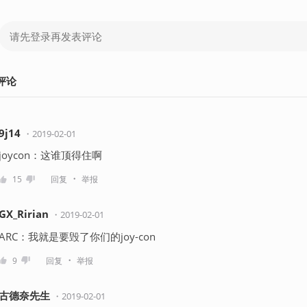
评论
9j14
・
2019-02-01
joycon：这谁顶得住啊
・
15
回复
举报
GX_Ririan
・
2019-02-01
ARC：我就是要毁了你们的joy-con
・
9
回复
举报
古德奈先生
・
2019-02-01