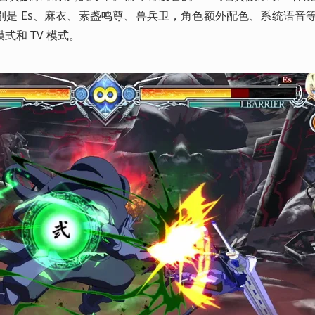
是 Es、麻衣、素盏鸣尊、兽兵卫，角色额外配色、系统语音等付费
和 TV 模式。