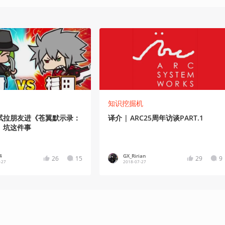
知识挖掘机
试拉朋友进《苍翼默示录：
译介 | ARC25周年访谈PART.1
》坑这件事
4
GX_Ririan
26
15
29
9
-27
2018-07-27