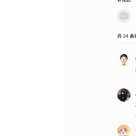
共
24
条