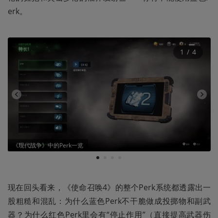
erk。
1
 / 
4
《现代战争》中的Perk一览
1
2
3
4
现在回头看来，《使命召唤4》的整个Perk系统都透露出一
股粗糙和混乱：为什么蓝色Perk不干脆做成投掷物和副武
器？为什么红色Perk里会有“停止作用”（直接提高武器伤