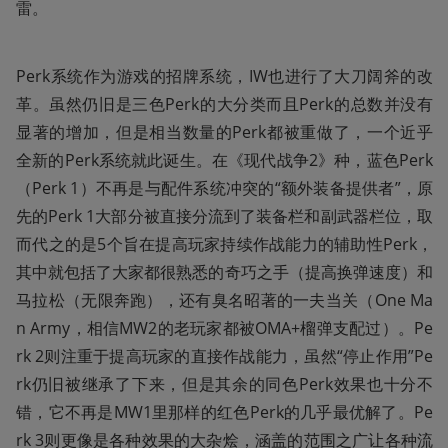
雷。
Perk系统作为游戏的招牌系统，IW也进行了大刀阔斧的改
革。虽然仍旧是三色Perk的大分类而且Perk的总数并没有
显著的增加，但是相当数量的Perk都被重做了，一个近乎
全新的Perk系统就此诞生。在《现代战争2》种，蓝色Perk
（Perk 1）不再是与配件系统冲突的“额外装备提供者”，原
先的Perk 1大部分被直接分流到了装备栏和副武器栏位，取
而代之的是5个旨在提高玩家持续作战能力的辅助性Perk，
其中就包括了大家都很熟悉的奇巧之手（提高换弹速度）和
马拉松（无限奔跑），还有臭名昭著的一夫当关（One Ma
n Army，相信MW2的老玩家都被OMA+榴弹支配过）。Pe
rk 2则注重于提高玩家的直接作战能力，虽然“停止作用”Pe
rk仍旧被继承了下来，但是其余的同色Perk效果也十分不
错，它不再是MW1里那样的红色Perk的几乎最优解了。Pe
rk 3则更像是各种效果的大杂烩，涵盖的范围之广让各种流