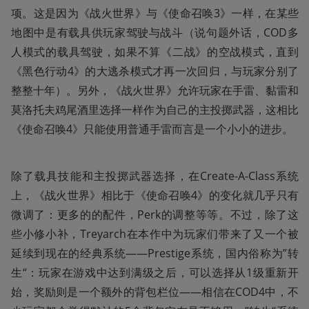
项。这是因为《战火世界》与《使命召唤3》一样，在某些
地图中是有载具供玩家驾驶与战斗（说句题外话，COD多
人模式的载具驾驶，如果不算《二战》的空战模式，直到
《黑色行动4》的大逃杀模式才再一次回归，与玩家分别了
整整十年）。另外，《战火世界》允许玩家在手雷、黏雷和
莫洛托夫鸡尾酒里选择一样作为自己的主投掷武器，这相比
《使命召唤4》只能使用普通手雷而言是一个小小的进步。
除了载具技能和主投掷武器选择，在Create-A-Class系统
上，《战火世界》相比于《使命召唤4》的变化就几乎只有
微调了：更多的的配件，Perk的调整等等。不过，除了这
些小修小补，Treyarch在本作中为玩家们带来了又一个被
延续到现在的经典系统——Prestige系统，国内俗称为”转
生“：玩家在游戏中达到满级之后，可以选择从1级重新开
始，奖励则是一个额外的背包栏位——相信在COD4中，不