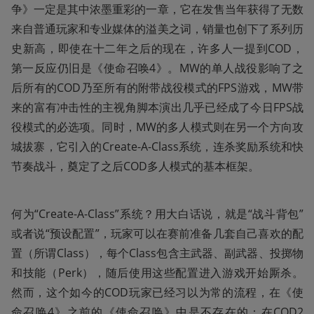
争》一定是其中浓墨重彩的一章，它在发售当年获得了无数
来自普通玩家和专业媒体的溢美之词，销量也创下了系列历
史新高，即使在十二年之后的现在，许多人一提到COD，
第一反应仍旧是《使命召唤4》。MW的单人战役影响了之
后所有的COD乃至所有的附带战役模式的FPS游戏，MW带
来的富有冲击性的主视角脚本演出几乎已经成了今日FPS战
役模式的必选项。同时，MW的多人模式则在另一个方向攻
城拔寨，它引入的Create-A-Class系统，连杀奖励系统和快
节奏战斗，奠定了之后COD多人模式的基本框架。
何为“Create-A-Class”系统？用大白话说，就是“战斗背包”
或者说“预设配置”，玩家可以在赛前准备几套自己喜欢的配
置（所谓Class），每个Class包含主武器、副武器、投掷物
和技能（Perk），随后使用这些配置进入游戏开始厮杀。
然而，这个如今的COD玩家已经习以为常的流程，在《使
命召唤4》之前的《使命召唤》中是不存在的：在COD2