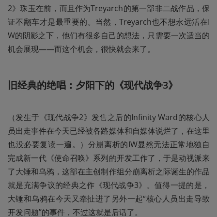
2》珠玉在前，而且作为Treyarch的第一部非二战作品，保
证不翻车才是最重要的。当然，Treyarch也不想永远活在I
W的阴影之下，他们有很多自己的想法，只需要一次适当的
机会展现——而这个机会，很快就会来了。
旧经典的绝唱：夕阳下的《现代战争3》
（发生于《现代战争2》发售之后的Infinity Ward的核心人
员出走事件在今天已经被各路媒体和自媒体说烂了，在这里
也没必要复读一遍。）分崩离析的IW显然无法正常地独自
完成新一代《使命召唤》系列的开发工作了，于是动视派来
了大锤和乌鸦，这部在主创制作组分崩离析之际诞生的作品
就是充满争议的经典之作《现代战争3》。值得一提的是，
大锤和乌鸦在今天又牵扯进了另外一起“核心人员出走导致
开发问题”的事件，不过这就是后话了。