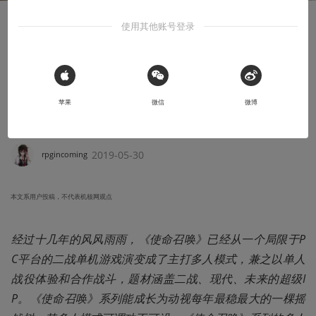
使用其他账号登录
知识挖掘机
战士的背包——现代《使命召唤》系列的配
装系统演化史（上）
 Sign in with Apple
苹果
微信
微博
从局部系统出发，聊聊自《现代战争》后《使命召唤》系列十二年
来多人模式的变迁
2019-05-30
rpgincoming
本文系用户投稿，不代表机核网观点
经过十几年的风风雨雨，《使命召唤》已经从一个局限于P
C平台的二战单机游戏演变成了主打多人模式，兼之以单人
战役体验和合作战斗，题材涵盖二战、现代、未来的超级I
P。《使命召唤》系列能成长为动视每年最稳最大的一棵摇