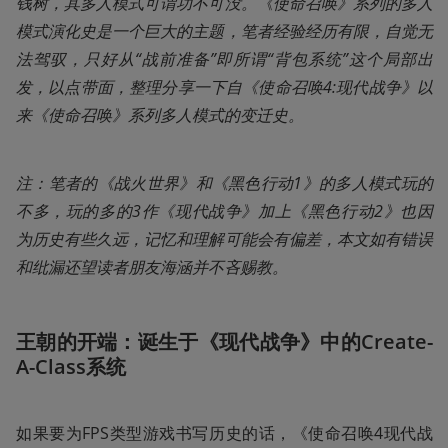
钱树，其多人模式可谓功不可没。《使命召唤》系列的多人
模式演化史是一个巨大的主题，笔者经验经历有限，自觉无
法驾驭，只好从“战前准备”即所谓“背包系统”这个局部出
发，以点带面，整理分享一下自《使命召唤4:现代战争》以
来《使命召唤》系列多人模式的变迁史。
注：笔者的《战火世界》和《黑色行动1》的多人模式玩的
不多，玩的多的3作《现代战争》加上《黑色行动2》也因
为历史有些久远，记忆和理解可能会有偏差，本文如有错误
和纰漏还望读者朋友海涵并不吝赐教。
王朝的开端：诞生于《现代战争》中的Create-
A-Class系统
如果要为FPS类型游戏书写历史的话，《使命召唤4现代战