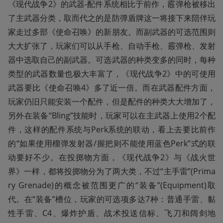
《现代战争2》的武器-配件系统相比于前作，霰弹枪被移出
了主武器分类，取而代之的是防弹盾牌这一将接下来陪伴玩
家走过多部《使命召唤》的新朋友。而副武器的可选范围则
大大扩张了，玩家们可以从手枪、自动手枪、霰弹枪、发射
器中选取自己的副武器。可选武器的种类变多的同时，每种
类型的武器数量也极大丰富了，《现代战争2》中的可使用
武器要比《使命召唤4》多了近一倍。而在武器配件方面，
玩家仍旧只能安装一个配件，但是配件的种类大大增加了，
另外在装备“Bling”技能时，玩家可以在主武器上使用2个配
件，这样的配件系统与Perk系统的联动，看上去要比前作
的“如果使用榴弹发射器/握把则不能使用蓝色Perk”式的联
动要好不少。在投掷物方面，《现代战争2》与《战火世
界》一样，都将投掷物分为了两大类，不过“主手雷”(Prima
ry Grenade)的概念被范围更广的“装备”(Equipment)取
代。在“装备”槽位，玩家的可选项多达7种：普通手雷、黏
性手雷、C4、爆炸护盾、战术投送信标、飞刀和阔剑地