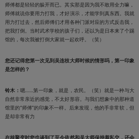
师傅都是轻轻的躲开而已。其实那是因为我不敢用全力嘛，
师傅就说你要用力打我，才好演示，才能学到真东西。我就
用力打过去，然后师傅们才用各种门派对应的方式反击我，
把我打倒。当时武术学校的孩子们，还以为是日本来了个踢
馆的，每次我被打倒大家就一起欢呼。（笑）
您还记得您第一次见到吴连枝大师时候的情形吗，第一印象
是怎样的？
铃木：
嗯……第一印象，就是，农民。（笑）就是一种与大
自然非常亲近的感觉，不太好形容。与我们想象中的那种道
馆里的“师傅”的印象不一样。后来发现，他的手非常软，但
是却非常有力
在核聚变时您也谈到了至今依然和吴大师保持着私交，还会