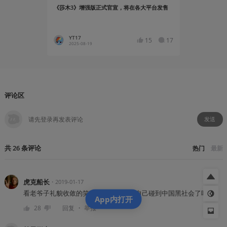
《莎木3》增强版正式官宣，将在各大平台发售
跨越20年的
YT17
GameD
15
17
2025-08-19
2021-07
评论区
发送
共
26
条
评论
热门
最新
虎克船长
・
2019-01-17
看老爷子礼貌收敛的笑容，他一定觉得自己碰到中国黑社会了吧
App内打开
・
28
回复
举报