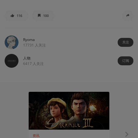
116
100
Ryoma
关注
17731
人关注
人物
订阅
6417
人关注
资讯
有感而发