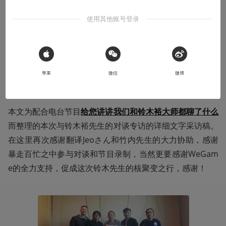
核对谈实录
使用其他账号登录
那些关于大师的传说，到底孰真孰假
2019-01-17
Ryoma
 Sign in with Apple
苹果
微信
微博
本文为配合电台节目
给您讲讲我们和铃木裕大师都聊了什么
而整理的本次与铃木裕先生的对谈专访的详细文字采访稿。
在这里再次感谢翻译Jeoさん和竹内先生的大力协助，感谢
暴走百忙之中参与对谈和节目录制，当然更要感谢WeGam
e的全力支持，促成这次铃木先生的核聚变之行，感谢！