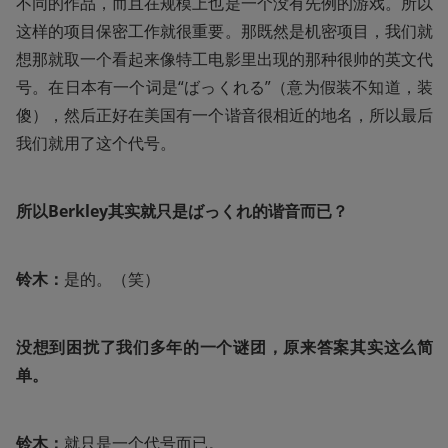
不同的作品，而且在规模上也是一个没有先例的游戏。所以
这样的项目保密工作就很重要。那既然是机密项目，我们就
想那就取一个看起来像特工电影里出现的那种很帅的英文代
号。在日本有一个词是“ばっくれる”（意为假装不知道，装
傻），然后正好在美国有一个谐音很相近的地名，所以最后
我们就用了这个代号。
所以Berkley其实就只是ばっくれ的谐音而已？
铃木：
是的。（笑）
没想到困扰了我们多年的一个谜团，原来答案其实这么简
单。
铃木：
就只是一个代号而已。