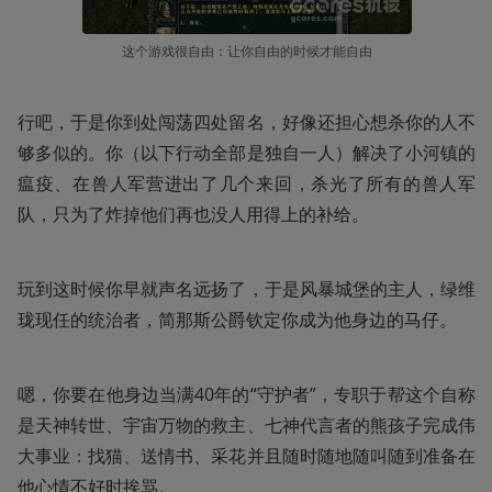
这个游戏很自由：让你自由的时候才能自由
行吧，于是你到处闯荡四处留名，好像还担心想杀你的人不
够多似的。你（以下行动全部是独自一人）解决了小河镇的
瘟疫、在兽人军营进出了几个来回，杀光了所有的兽人军
队，只为了炸掉他们再也没人用得上的补给。
玩到这时候你早就声名远扬了，于是风暴城堡的主人，绿维
珑现任的统治者，简那斯公爵钦定你成为他身边的马仔。
嗯，你要在他身边当满40年的“守护者”，专职于帮这个自称
是天神转世、宇宙万物的救主、七神代言者的熊孩子完成伟
大事业：找猫、送情书、采花并且随时随地随叫随到准备在
他心情不好时挨骂。