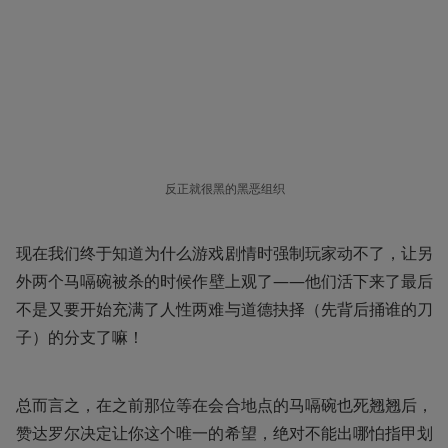
反正就很黑的黑恶组织
现在我们终于知道为什么游戏剧情时强制玩家动不了，让另
外两个马嗝碗被杀的时候作壁上观了——他们活下来了最后
不是又要开始充满了人性两难与道德抉择（先背后捅谁的刀
子）的分支了嘛！
总而言之，在之前那位等在会合地点的马嗝碗也死翘翘后，
赞达罗尔决定让你这个唯一的希望，绝对不能出哪怕指甲划