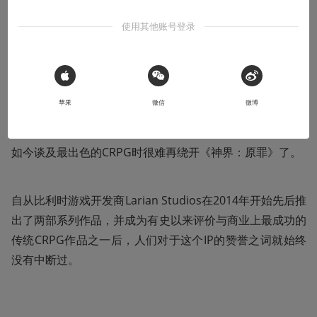
使用其他账号登录
2019-01-17
--------------------
本文系用户投稿，不代表机核网观点
 Sign in with Apple
⚠️ 未经作者授权 禁止转载
苹果
微信
微博
如今谈及最出色的CRPG时很难再绕开《神界：原罪》了。
自从比利时游戏开发商Larian Studios在2014年开始先后推
出了两部系列作品，并成为有史以来评价与商业上最成功的
传统CRPG作品之一后，人们对于这个IP的赞誉之词就始终
没有中断过。