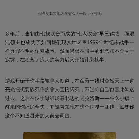
但当初其实地方就这么大一块，何苦呢
多年后，当初由七族联合而成的“七人议会”早已解散，而混
沌领主也成为了如同我们现实世界里1999年世纪末战争一
样真假不明的传奇故事。然而潜伏在暗中的邪恶却不会甘于
寂寞，在积蓄了庞大的实力后又开始计划搞事。
游戏开始于你半路被兽人劫道，在命悬一线时突然天上一道
亮光把想要砍死你的兽人直接闪死，不过你自己也因此晕迷
过去。之后在位于绿维珑最北边的阿拉洛斯——巫医小镇上
醒来的你记忆全失，并被告知现在这个世界一团糟，需要你
这个不知道哪来的人前去调查。