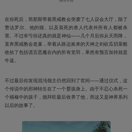
物理升仙
在你死后，简那斯带着黑戒教会突袭了七人议会大厅，除了
赞达罗尔、他的猫、以及装死的兽人代表外所有人都被杀
害。不过幸亏你还真的就是神仙——几个月后你从天而降，
直奔黑戒教会老巢，举着从路边捡来的天神之剑砍瓜切菜般
收拾了包括谎言恶魔在内的所有党羽，果然有预言加持就是
牛逼。
不过最后你发现混沌领主仍然回到了世间——通过仪式，这
个传说中的邪神转生在了一个婴孩身上。由于不忍心杀死一
个襁褓中的孩子，德拜旺最后收养了他，而这又是神界系列
以后的故事了。