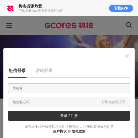
机核-探索热爱
下载APP
下载 机核App 浏览更多精彩内容
短信登录
密码登录
获取短信验证码
有感而发
登录 / 注册
《神界（没原罪）》：东拼西凑的魅力
未登录手机号验证后将自动注册登录， 注册即表明你已同意
用户协议
和
隐私政策
啥都借鉴一点的同时也不忘偷偷加入自己的创意