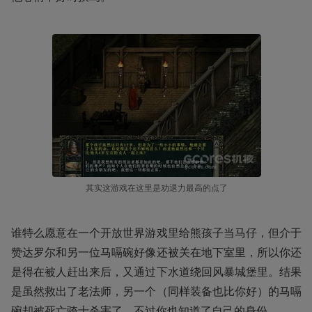
其实这游戏在这里是劝退力最高的点了
谁特么愿意在一个开放世界游戏里给熊孩子当马仔，但介于
赞达罗尔和另一位马嗝碗好像还被关在地下室里，所以你还
是得在被人赶出来后，又通过下水道绕回风暴城堡里。结果
是虽然救出了老法师，另一个（同样装备也比你好）的马嗝
碗却被死亡骑士杀害了，不过你也知道了自己的身份。