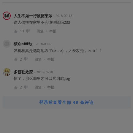
人生不如一行波德莱尔
・
2018-09-18
这人偶摆在家里不会慎得慌吗233
・
13
回复
举报
核众oI8i5g
・
2018-09-18
发机核真是选对地方了(ಡωಡ) ，大爱攻壳，lznb！！
・
2
回复
举报
多普勒效应
・
2018-09-18
惊了，那么哪里才可以买到呢.jpg
・
2
回复
举报
登录后查看全部 49 条评论