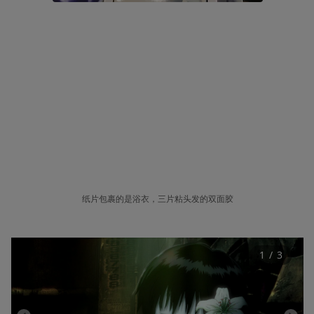
纸片包裹的是浴衣，三片粘头发的双面胶
1
 / 
3