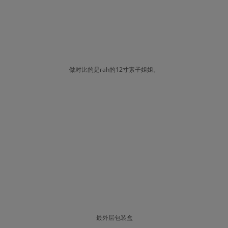
做对比的是rah的12寸素子姐姐。
最外层包装盒