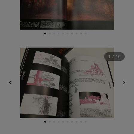
1
2
3
4
5
6
7
8
9
10
1
 / 
10
1
2
3
4
5
6
7
8
9
10