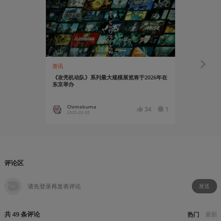
04:31
资讯
玩出花儿来
《攻壳机动队》系列最大规模展览将于2026年在
混剪丨《攻壳
东京举办
物》
Chimekuma
紅茶川
34
1
2025-02-05
2023-03
评论区
发送
共
49
条
评论
热门
最新