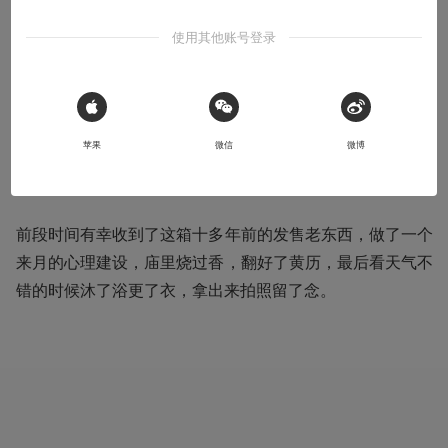
箱
使用其他账号登录
老物开箱分享
2018-09-18
mIRAGE
 Sign in with Apple
苹果
微信
微博
本文系用户投稿，不代表机核网观点
前段时间有幸收到了这箱十多年前的发售老东西，做了一个
来月的心理建设，庙里烧过香，翻好了黄历，最后看天气不
错的时候沐了浴更了衣，拿出来拍照留了念。