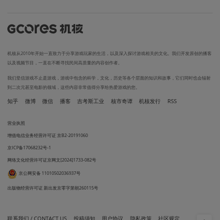
机核从2010年开始一直致力于分享游戏玩家的生活，以及深入探讨游戏相关的文化。我们开发原创的播客
以及视频节目，一直在不断寻找民间高质量的内容创作者。
我们坚信游戏不止是游戏，游戏中包含的科学，文化，历史等各个层面的知识和故事，它们同时也会辐射
到二次元甚至电影的领域，这些内容非常值得分享给热爱游戏的您。
知乎
微博
微信
播客
吉考斯工业
核市奇谭
机核发行
RSS
营业执照
增值电信业务经营许可证 京B2-20191060
京ICP备17068232号-1
网络文化经营许可证京网文[2024]1733-082号
京公网安备 11010502036937号
出版物经营许可证 新出发京零字第朝260115号
联系我们 / CONTACT US
投稿须知
用户协议
隐私政策
社区规定