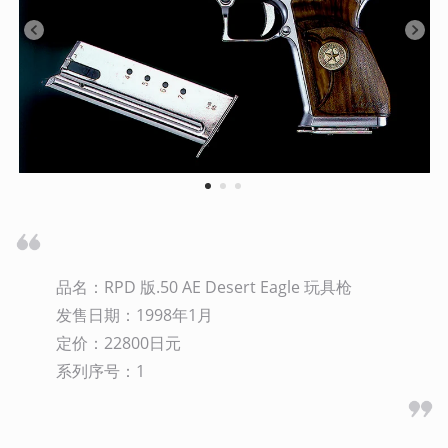
1
2
3
品名：RPD 版.50 AE Desert Eagle 玩具枪

发售日期：1998年1月

定价：22800日元

系列序号：1