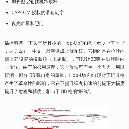
加长型空仓挂机释放杆
CAPCOM 授权的滑套刻字
夜光准星和照门
插播科普一下关于玩具枪的“Hop-Up”系统（ホップアップ
システム），中文一般翻译成上旋系统。它指的是在枪膛内
侧上部设置的橡胶粒（上旋胶），可以让BB弹在出膛时向
上旋转。由于伯努利原理，这个旋转可产生一个升力，用以
抵消一部分 BB 弹自身的重量。Hop-Up 的出现对于玩具枪
产生了革命性的影响，它在不提升弹丸初速的前提下大幅度
提升了射程和精度，相当于 BB 枪的“膛线”。