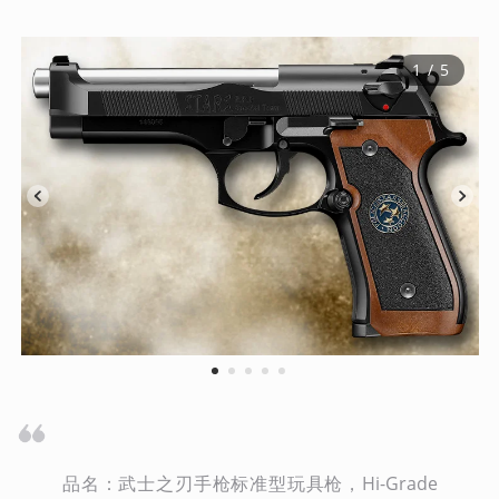
1
 / 
5
1
2
3
4
5
品名：武士之刃手枪标准型玩具枪，Hi-Grade