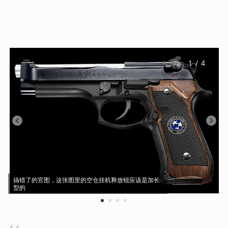
1
 / 
4
搞错了的官图，这张图里的空仓挂机释放钮应该是加长
型的
1
2
3
4