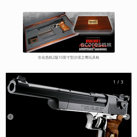
生化危机2版10英寸型沙漠之鹰玩具枪
1
 / 
3