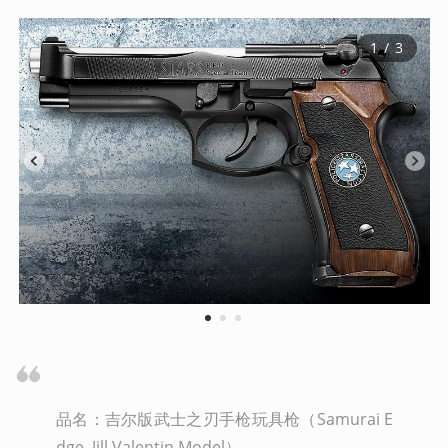
1
 / 
3
1
2
3
品名：吉尔版武士之刃手枪玩具枪（Samurai E
dge, Jill Valentin Model）
