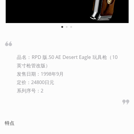
1
2
3
品名：RPD 版.50 AE Desert Eagle 玩具枪（10
英寸枪管改版）

发售日期：1998年9月

定价：24800日元

系列序号：2
特点