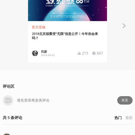
官方活动
有感而发
2018北京核聚变“无限”信息公开！今年你会来
一个战五渣
吗？
西蒙
Pierss
215
667
2018-04-02
2017-12
评论区
发送
共
5
条
评论
热门
最新