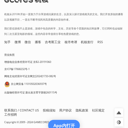
机核从2010年开始一直致力于分享游戏玩家的生活，以及深入探讨游戏相关的文化。我们开发原创的播客
以及视频节目，一直在不断寻找民间高质量的内容创作者。
我们坚信游戏不止是游戏，游戏中包含的科学，文化，历史等各个层面的知识和故事，它们同时也会辐射
到二次元甚至电影的领域，这些内容非常值得分享给热爱游戏的您。
知乎
微博
微信
播客
吉考斯工业
核市奇谭
机核发行
RSS
营业执照
增值电信业务经营许可证 京B2-20191060
京ICP备17068232号-1
网络文化经营许可证京网文[2024]1733-082号
京公网安备 11010502036937号
出版物经营许可证 新出发京零字第朝260115号
联系我们 / CONTACT US
投稿须知
用户协议
隐私政策
社区规定
工作招聘
Copyright © 2009 - 2024 GAMECORES. All Rights Reserved
App内打开