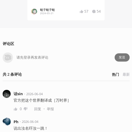
蛙子蛙子蛙
YT17
57
54
2024-05-21
2024-02
评论区
发送
共
2
条
评论
热门
最新
诘sin
・
2026-06-04
官方把这个世界翻译成［万时界］
・
0
回复
举报
Ph
・
2026-06-04
说出汝名吓汝一跳！