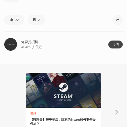
22
2
知识挖掘机
订阅
40489
人关注
资讯
资讯
【聊聊天】若干年后，玩家的Steam账号要何去
水墨风策略战
何从？
火热进行中