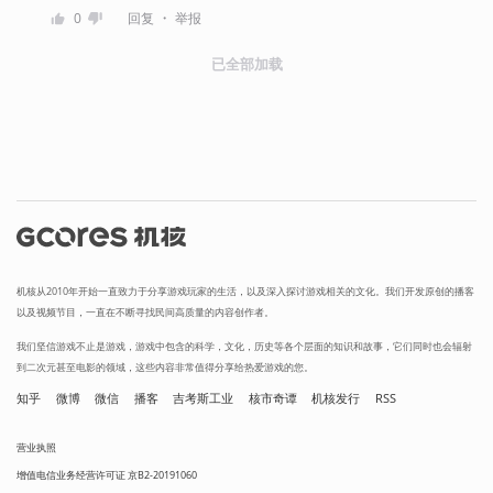
・
0
回复
举报
已全部加载
机核从2010年开始一直致力于分享游戏玩家的生活，以及深入探讨游戏相关的文化。我们开发原创的播客
以及视频节目，一直在不断寻找民间高质量的内容创作者。
我们坚信游戏不止是游戏，游戏中包含的科学，文化，历史等各个层面的知识和故事，它们同时也会辐射
到二次元甚至电影的领域，这些内容非常值得分享给热爱游戏的您。
知乎
微博
微信
播客
吉考斯工业
核市奇谭
机核发行
RSS
营业执照
增值电信业务经营许可证 京B2-20191060