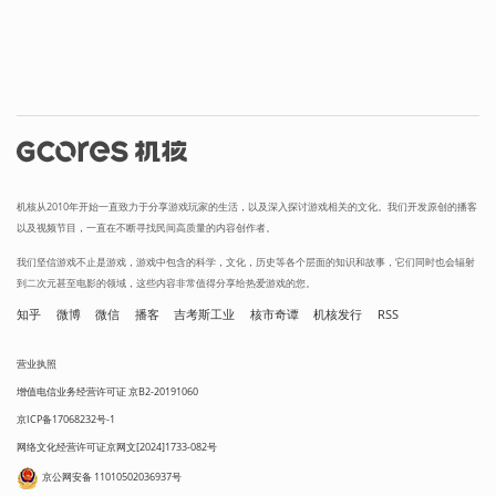
机核从2010年开始一直致力于分享游戏玩家的生活，以及深入探讨游戏相关的文化。我们开发原创的播客
以及视频节目，一直在不断寻找民间高质量的内容创作者。
我们坚信游戏不止是游戏，游戏中包含的科学，文化，历史等各个层面的知识和故事，它们同时也会辐射
到二次元甚至电影的领域，这些内容非常值得分享给热爱游戏的您。
知乎
微博
微信
播客
吉考斯工业
核市奇谭
机核发行
RSS
营业执照
增值电信业务经营许可证 京B2-20191060
京ICP备17068232号-1
网络文化经营许可证京网文[2024]1733-082号
京公网安备 11010502036937号