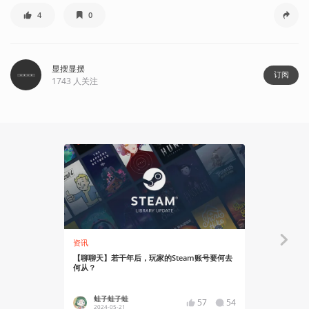
4
0
显摆显摆
订阅
1743
人关注
资讯
资讯
【聊聊天】若干年后，玩家的Steam账号要何去
水墨风策略战
何从？
火热进行中
蛙子蛙子蛙
YT17
57
54
2024-05-21
2024-02