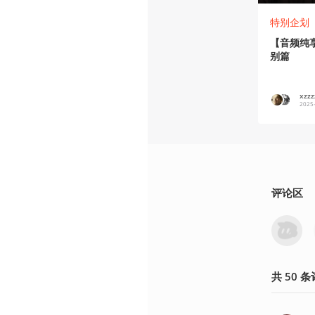
特别企划
【音频纯
别篇
xzz
2025
评论区
共
50
条