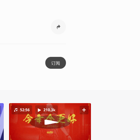
订阅
52:56
210.3k