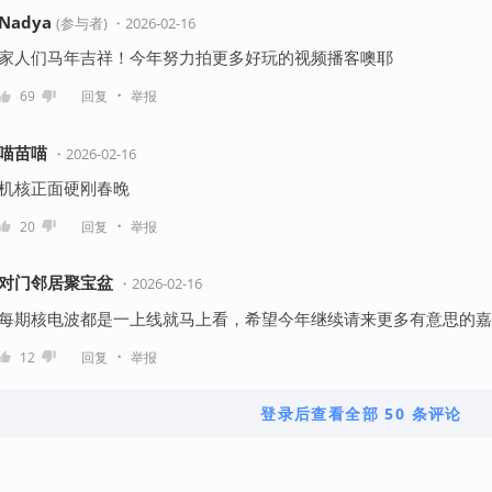
Nadya
(
参与者
)
・
2026-02-16
家人们马年吉祥！今年努力拍更多好玩的视频播客噢耶
・
69
回复
举报
喵苗喵
・
2026-02-16
机核正面硬刚春晚
・
20
回复
举报
对门邻居聚宝盆
・
2026-02-16
每期核电波都是一上线就马上看，希望今年继续请来更多有意思的嘉
・
12
回复
举报
登录后查看全部 50 条评论