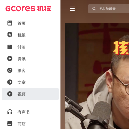
首页
机组
讨论
资讯
播客
文章
视频
有声书
商店