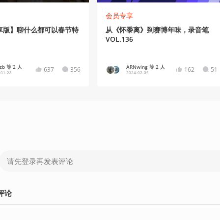
会员专享
享版】聊什么都可以春节特
从《怀黍离》到赛博年味，录音笔
VOL.136
zzb 等 2 人
ARNwing 等 2 人
637
356
162
51
-01-28
2024-02-05
评论