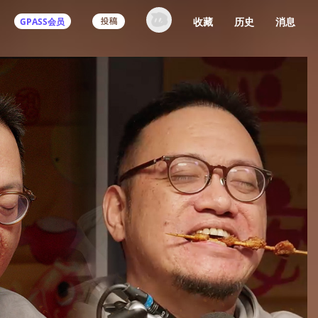
收藏
历史
消息
GPASS会员