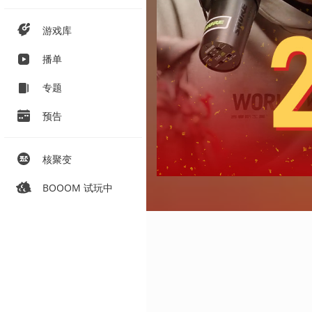
游戏库
播单
专题
预告
核聚变
BOOOM 试玩中