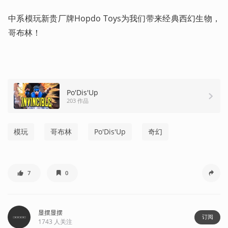
中系模玩新贵厂牌Hopdo Toys为我们带来经典西幻生物，
哥布林！
Po'Dis'Up
203 作品
模玩
哥布林
Po'Dis'Up
奇幻
7
0
显摆显摆
订阅
1743
人关注