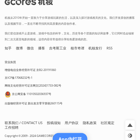
机核从2010年开始一直致力于分享游戏玩家的生活，以及深入探讨游戏相关的文化。我们开发原创的播客
以及视频节目，一直在不断寻找民间高质量的内容创作者。
我们坚信游戏不止是游戏，游戏中包含的科学，文化，历史等各个层面的知识和故事，它们同时也会辐射
到二次元甚至电影的领域，这些内容非常值得分享给热爱游戏的您。
知乎
微博
微信
播客
吉考斯工业
核市奇谭
机核发行
RSS
营业执照
增值电信业务经营许可证 京B2-20191060
京ICP备17068232号-1
网络文化经营许可证京网文[2024]1733-082号
京公网安备 11010502036937号
出版物经营许可证 新出发京零字第朝260115号
联系我们 / CONTACT US
投稿须知
用户协议
隐私政策
社区规定
工作招聘
Copyright © 2009 - 2024 GAMECORES. All Rights Reserved
App内打开