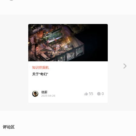
知识挖掘机
知识挖掘机
关于“奇幻”
想拥有一只
要的
徳蔚
异世界
55
0
2025-04-26
2025-01
评论区