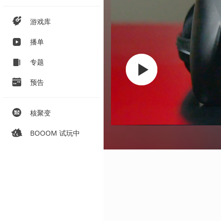
游戏库
播单
专题
预告
核聚变
BOOOM 试玩中