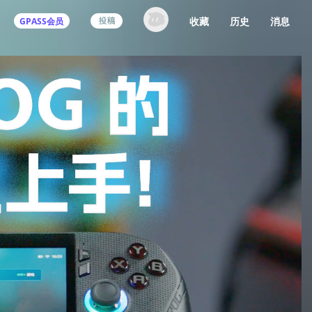
收藏
历史
消息
GPASS会员