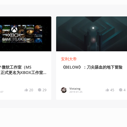
安利大帝
？微软工作室（MS
《BELOW》：刀尖舔血的地下冒险
os）正式更名为XBOX工作室
ame Studios）
Vistaing
20
29
45
4
-07
2019-01-25