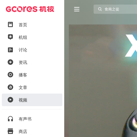
首页
机组
讨论
资讯
播客
文章
视频
有声书
商店