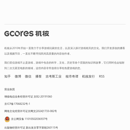
机核从2010年开始一直致力于分享游戏玩家的生活，以及深入探讨游戏相关的文化。我们开发原创的播客
以及视频节目，一直在不断寻找民间高质量的内容创作者。
我们坚信游戏不止是游戏，游戏中包含的科学，文化，历史等各个层面的知识和故事，它们同时也会辐射
到二次元甚至电影的领域，这些内容非常值得分享给热爱游戏的您。
知乎
微博
微信
播客
吉考斯工业
核市奇谭
机核发行
RSS
营业执照
增值电信业务经营许可证 京B2-20191060
京ICP备17068232号-1
网络文化经营许可证京网文[2024]1733-082号
京公网安备 11010502036937号
出版物经营许可证 新出发京零字第朝260115号