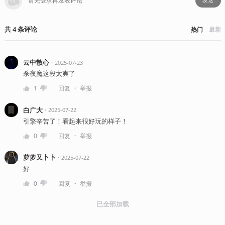
发送
共
4
条
评论
热门
最新
云中散心
・
2025-07-23
杀夜魔这段太爽了
・
1
回复
举报
白广大
・
2025-07-22
引擎辛苦了！看起来很好玩的样子！
・
0
回复
举报
萝萝又卜卜
・
2025-07-22
好
・
0
回复
举报
已全部加载