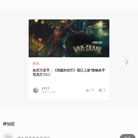
资讯
资讯
欢庆万圣节，《消逝的光芒》现已上架“怪物杀手
《消逝的光
范克兰”DLC
用主机性能
YT17
YT17
11
5
2021-11-01
2021-10
评论区