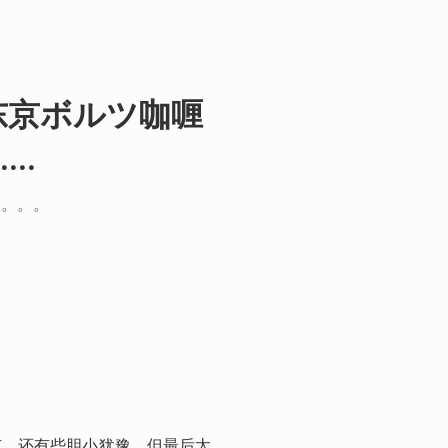
东京ボルツ咖喱
..
屋。。。
有，还有些胆小犹豫。但最后太