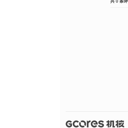
共
0
条
评