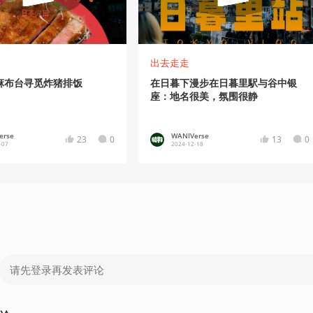
出去走走
麻布台寻觅炸猪排饭
在日暮下漫步在日暮里駅与谷中银
座：地名很美，氛围很静
erse
WANIVerse
23
0
13
0
-07
2024-12-18