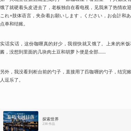
饿了就硬着头皮进去了，老板独自在看电视，见我来了热情欢
これ+肢体语言，夹杂着お願いします，ください，お会計和
点单和结账。
​实话实话，这份咖喱真的好少，我很快就又饿了。上来的米
酱，没想到里面的几块肉土豆和胡萝卜便是全部……
​另外，我没看到柜台前的勺子，直接用了舀咖喱的勺子，结完
人逗乐了。
探索世界
238 作品