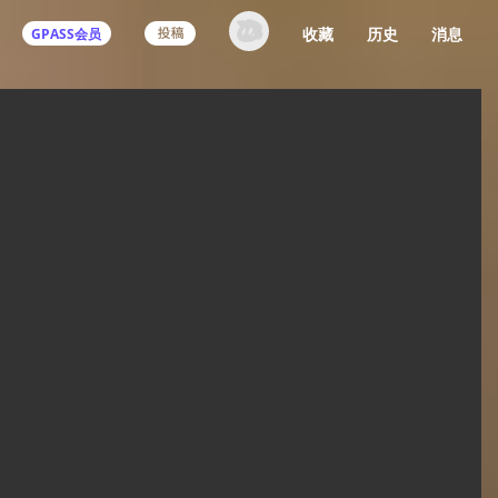
收藏
历史
消息
GPASS会员