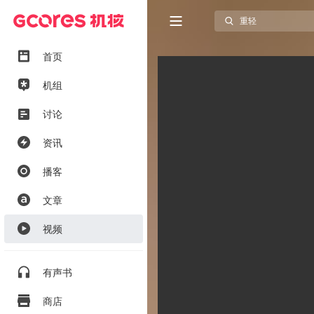
首页
机组
讨论
资讯
播客
文章
视频
有声书
商店