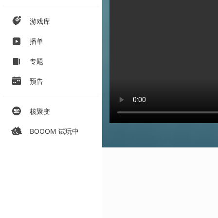
游戏库
播单
专题
预告
核聚变
BOOOM 试玩中