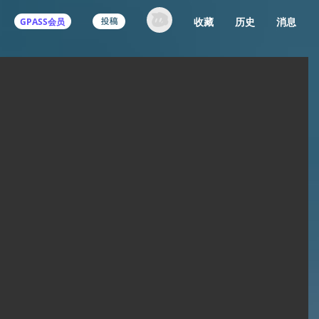
收藏
历史
消息
GPASS会员