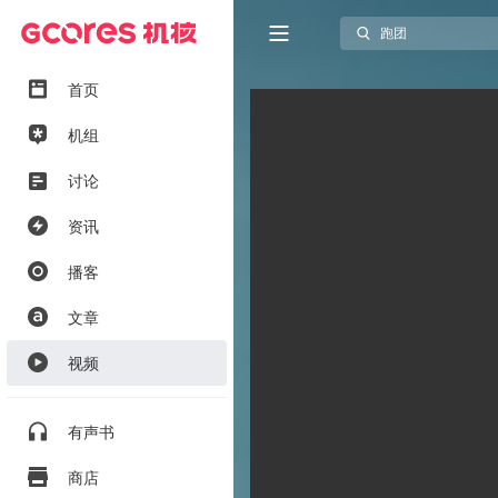
首页
机组
讨论
资讯
播客
文章
视频
有声书
商店