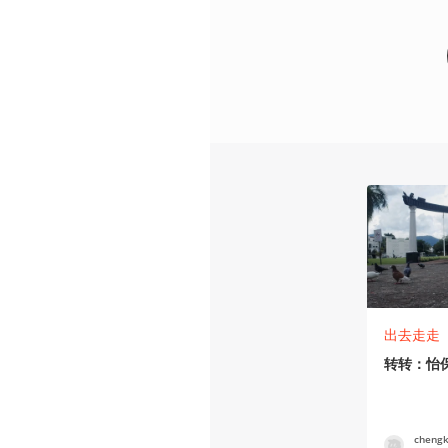
出去走走
转转：怡
chengk