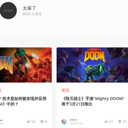
太屎了
6635
人关注
机
资讯
P 技术是如何被发现并应用
《毁灭战士》手游“Mighty DOOM”
OM》中的？
将于3月21日推出
on
YT17
54
4
21
15
-01
2023-02-22