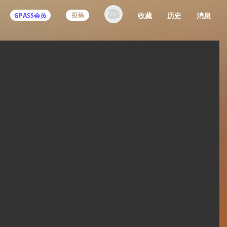
收藏
历史
消息
GPASS会员