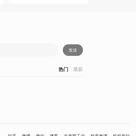
发送
热门
最新
知乎
微博
微信
播客
吉考斯工业
核市奇谭
机核发行