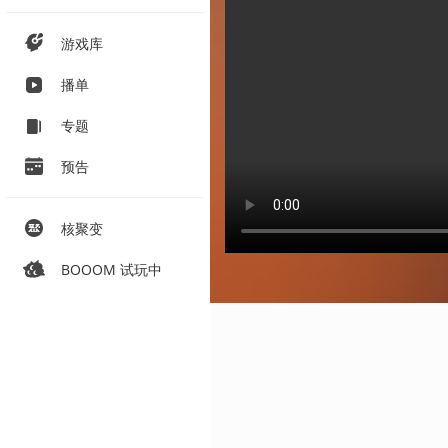
游戏库
播单
专题
预告
核聚变
BOOOM 试玩中