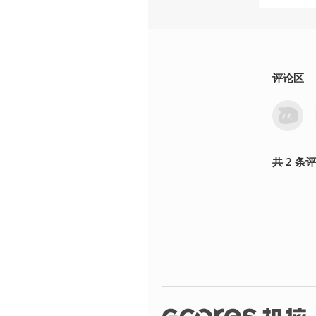
评论区
共
2
条
评