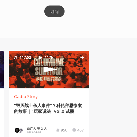
订阅
117:52
117k
Gadio Story
“毁灭战士杀人事件”？科伦拜恩惨案
的故事 | “玩家说法” Vol.0 试播
白广大 等 2 人
956
467
2025-04-20