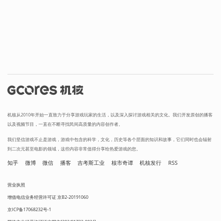
机核从2010年开始一直致力于分享游戏玩家的生活，以及深入探讨游戏相关的文化。我们开发原创的播客
以及视频节目，一直在不断寻找民间高质量的内容创作者。
我们坚信游戏不止是游戏，游戏中包含的科学，文化，历史等各个层面的知识和故事，它们同时也会辐射
到二次元甚至电影的领域，这些内容非常值得分享给热爱游戏的您。
知乎
微博
微信
播客
吉考斯工业
核市奇谭
机核发行
RSS
营业执照
增值电信业务经营许可证 京B2-20191060
京ICP备17068232号-1