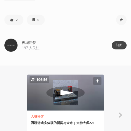
2
0
夜城迷梦
订阅
197
人关注
106:56
入驻播客
资讯
再聊游戏实体版的新闻与未来 | 走神大师221
《守望先锋》