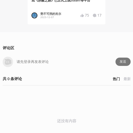
戏《苏醒之路》已正式上线Steam等平台
售
势不可挡的肖尔
Asgor
75
17
2023-12-07
2023-07
评论区
发送
共
0
条
评论
热门
最新
还没有内容