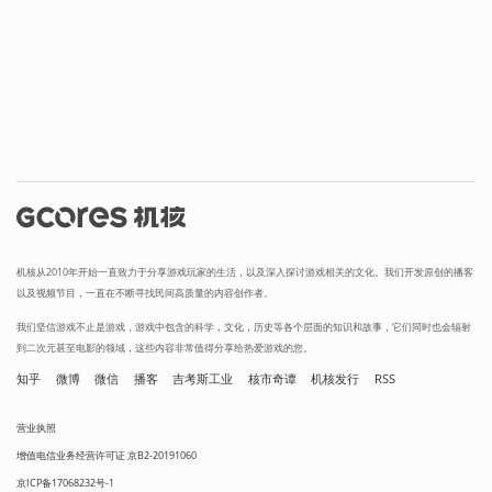
机核从2010年开始一直致力于分享游戏玩家的生活，以及深入探讨游戏相关的文化。我们开发原创的播客
以及视频节目，一直在不断寻找民间高质量的内容创作者。
我们坚信游戏不止是游戏，游戏中包含的科学，文化，历史等各个层面的知识和故事，它们同时也会辐射
到二次元甚至电影的领域，这些内容非常值得分享给热爱游戏的您。
知乎
微博
微信
播客
吉考斯工业
核市奇谭
机核发行
RSS
营业执照
增值电信业务经营许可证 京B2-20191060
京ICP备17068232号-1