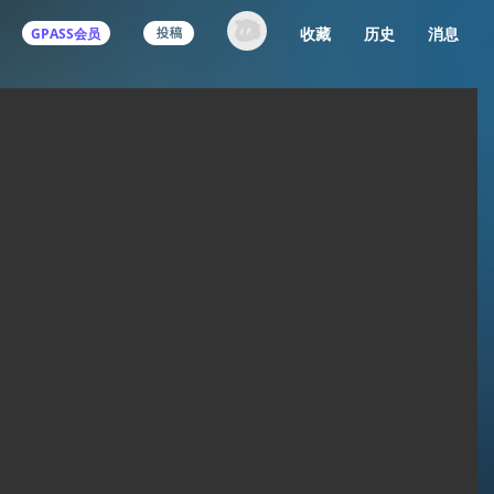
收藏
历史
消息
GPASS会员