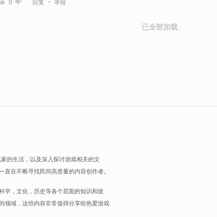
・
0
回复
举报
已全部加载
玩家的生活，以及深入探讨游戏相关的文
一直在不断寻找民间高质量的内容创作者。
科学，文化，历史等各个层面的知识和故
的领域，这些内容非常值得分享给热爱游戏