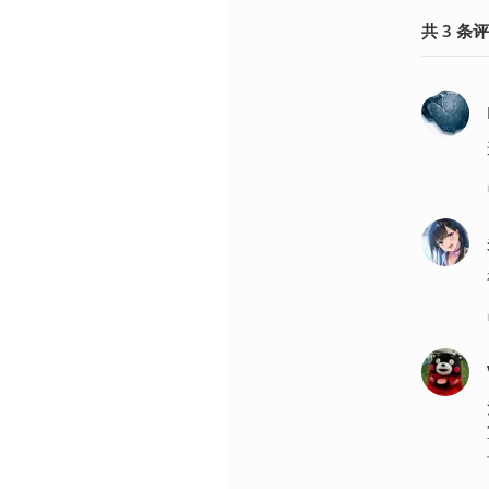
共
3
条
评