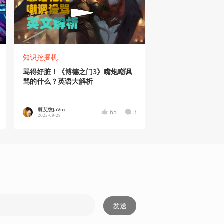
知识挖掘机
骂得好脏！《博德之门3》嘴炮嘲讽
骂的什么？英语大解析
棘艾纹JaVin
65
3
2023-09-29
发送