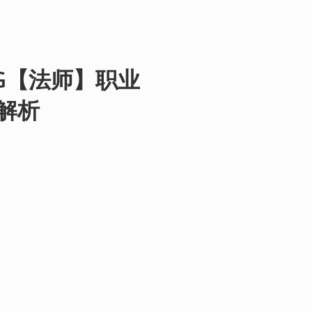
G【法师】职业
解析