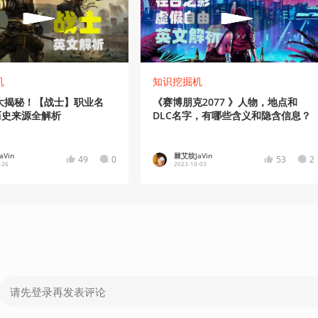
机
知识挖掘机
业大揭秘！【战士】职业名
《赛博朋克2077 》人物，地点和
历史来源全解析
DLC名字，有哪些含义和隐含信息？
Vin
棘艾纹JaVin
49
0
53
2
-26
2023-10-03