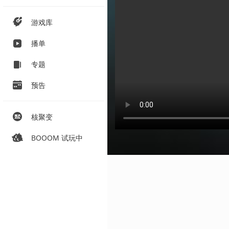
游戏库
播单
专题
预告
核聚变
BOOOM 试玩中