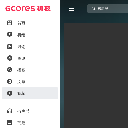
首页
机组
讨论
资讯
播客
文章
视频
有声书
商店