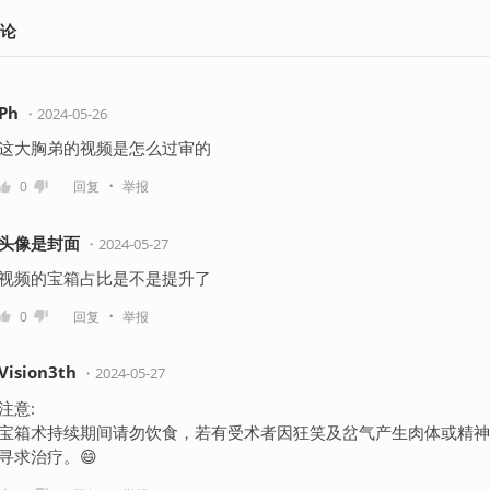
论
Ph
・
2024-05-26
这大胸弟的视频是怎么过审的
・
0
回复
举报
头像是封面
・
2024-05-27
视频的宝箱占比是不是提升了
・
0
回复
举报
Vision3th
・
2024-05-27
注意:
宝箱术持续期间请勿饮食，若有受术者因狂笑及岔气产生肉体或精神
寻求治疗。😄