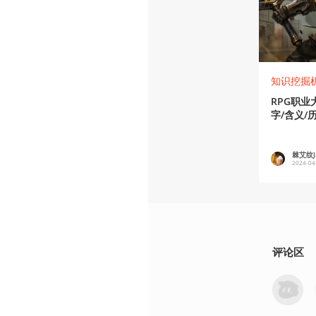
知识挖掘
RPG职
字/含义/
棘艾纹Ja
2024-04
评论区