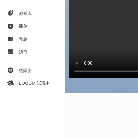
游戏库
播单
专题
预告
核聚变
BOOOM 试玩中