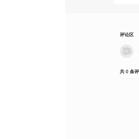
评论区
共
0
条
评