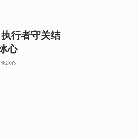
 执行者守关结
冰心
敌化冰心