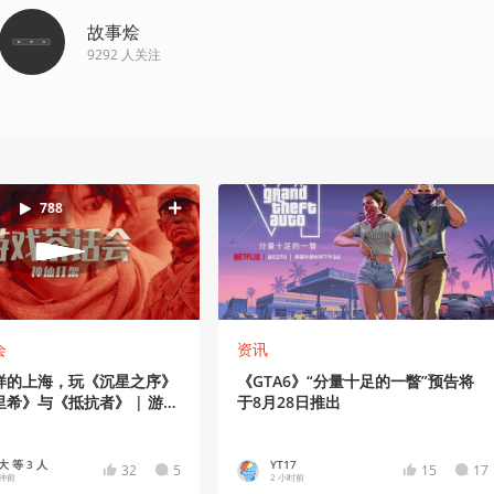
故事烩
9292
人关注
788
会
资讯
样的上海，玩《沉星之序》
《GTA6》“分量十足的一瞥”预告将
希》与《抵抗者》 | 游戏
于8月28日推出
 等 3 人
YT17
32
5
15
17
分钟前
2 小时前