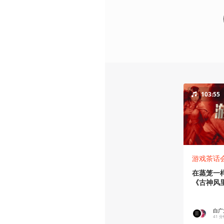
103:55
游戏茶话
在蒸笼一
《古神风里
茶话会
白广大
41 