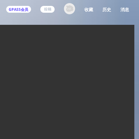
收藏
历史
消息
GPASS会员