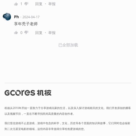
・
1
回复
举报
Ph
・
2024-04-17
享年秃子老师
・
0
回复
举报
已全部加载
机核从2010年开始一直致力于分享游戏玩家的生活，以及深入探讨游戏相关的文化。我们开发原创的播客
以及视频节目，一直在不断寻找民间高质量的内容创作者。
我们坚信游戏不止是游戏，游戏中包含的科学，文化，历史等各个层面的知识和故事，它们同时也会辐射
到二次元甚至电影的领域，这些内容非常值得分享给热爱游戏的您。