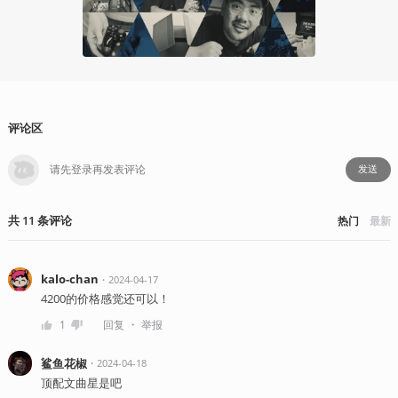
评论区
发送
共
11
条
评论
热门
最新
kalo-chan
・
2024-04-17
4200的价格感觉还可以！
・
1
回复
举报
鲨鱼花椒
・
2024-04-18
顶配文曲星是吧